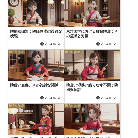
陰損及陽證：陰陽両虚の複雑な
東洋医学における肝腎陰虚：そ
状態
の症状と対策
2024.07.20
2024.07.20
漢方の診察
漢方の診察
陰虚と血瘀、その複雑な関係
陰虚と湿熱が織りなす不調：陰
虚湿熱証
2024.07.20
2024.07.20
漢方の診察
漢方の診察