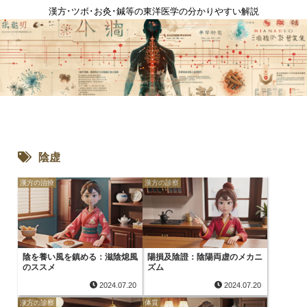
漢方･ツボ･お灸･鍼等の東洋医学の分かりやすい解説
陰虚
漢方の治療
漢方の診察
陰を養い風を鎮める：滋陰熄風
陽損及陰證：陰陽両虚のメカニ
のススメ
ズム
2024.07.20
2024.07.20
漢方の診察
体質