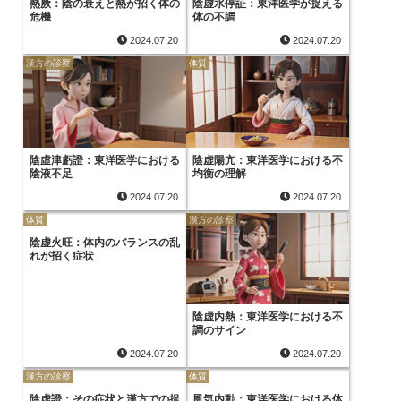
熱厥：陰の衰えと熱が招く体の
陰虚水停証：東洋医学が捉える
危機
体の不調
2024.07.20
2024.07.20
漢方の診察
体質
陰虛津虧證：東洋医学における
陰虚陽亢：東洋医学における不
陰液不足
均衡の理解
2024.07.20
2024.07.20
体質
漢方の診察
陰虚火旺：体内のバランスの乱
れが招く症状
陰虚内熱：東洋医学における不
調のサイン
2024.07.20
2024.07.20
漢方の診察
体質
陰虚證：その症状と漢方での捉
風気内動：東洋医学における体