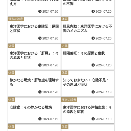
え方
の不調
2024.07.20
2024.07.20
漢方の診察
体質
東洋医学における傷陰証：原因
肝風内動：東洋医学における不
と症状
調のメカニズム
2024.07.20
2024.07.20
体質
内臓
東洋医学における「肝風」：そ
肝陽偏旺：その原因と症状
の原因と症状
2024.07.20
2024.07.20
体質
体質
静かなる燃焼：肝陰虚を理解す
知っておきたい！ 心陰不足：
る
その原因と症状
2024.07.20
2024.07.19
体質
漢方の診察
心陰虚：その静かなる燃焼
東洋医学における津枯血燥：そ
の原因と症状
2024.07.19
2024.07.19
体質
体質