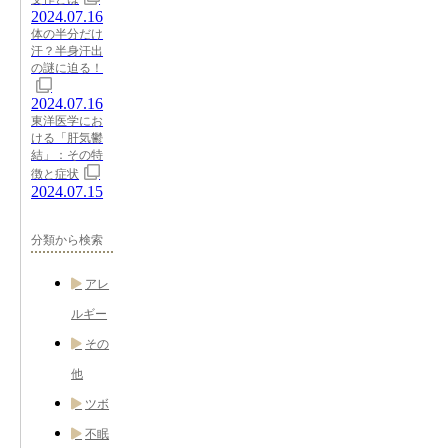
2024.07.16
体の半分だけ
汗？半身汗出
の謎に迫る！
2024.07.16
東洋医学にお
ける「肝気鬱
結」：その特
徴と症状
2024.07.15
分類から検索
アレ
ルギー
その
他
ツボ
不眠