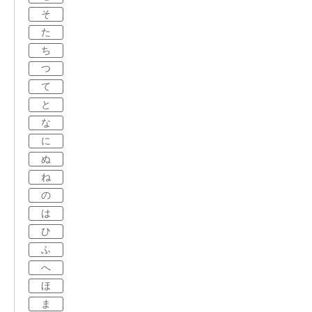
そ
た
ち
つ
て
と
な
に
ぬ
ね
の
は
ひ
ふ
へ
ほ
ま