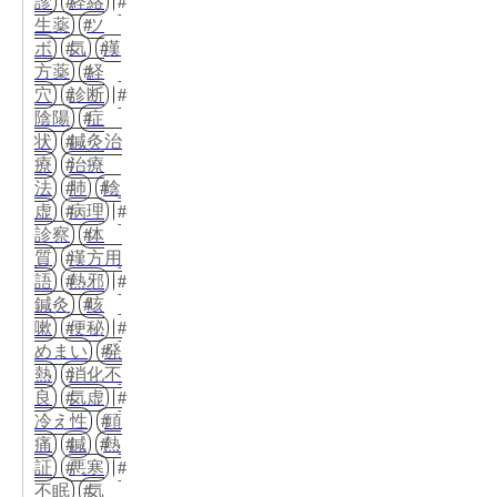
診
経絡
生薬
ツ
ボ
気
漢
方薬
経
穴
診断
陰陽
症
状
鍼灸治
療
治療
法
肺
陰
虚
病理
診察
体
質
漢方用
語
熱邪
鍼灸
咳
嗽
便秘
めまい
発
熱
消化不
良
気虚
冷え性
頭
痛
鍼
熱
証
悪寒
不眠
気