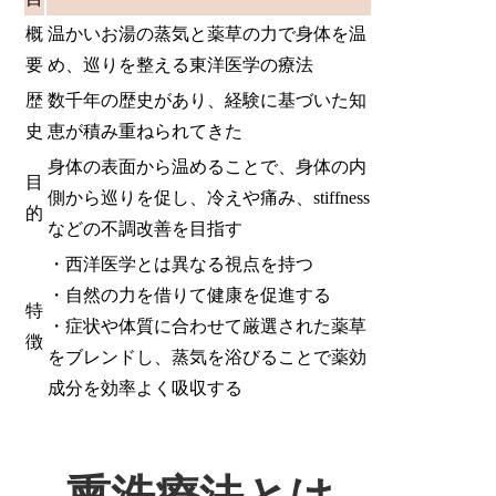
概
温かいお湯の蒸気と薬草の力で身体を温
要
め、巡りを整える東洋医学の療法
歴
数千年の歴史があり、経験に基づいた知
史
恵が積み重ねられてきた
身体の表面から温めることで、身体の内
目
側から巡りを促し、冷えや痛み、stiffness
的
などの不調改善を目指す
・西洋医学とは異なる視点を持つ
・自然の力を借りて健康を促進する
特
・症状や体質に合わせて厳選された薬草
徴
をブレンドし、蒸気を浴びることで薬効
成分を効率よく吸収する