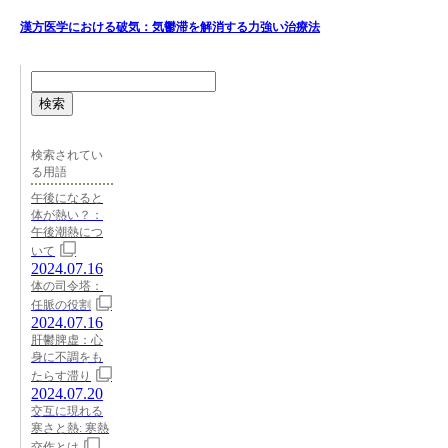
漢方医学における破気：気鬱滞を解消する力強い治療法
検索
検索されてい
る用語
午後になると
体が熱い？：
午後潮熱につ
いて
2024.07.16
体の司令塔：
任脈の役割
2024.07.16
肝鬱脾虚：心
身に不調をも
たらす滞り
2024.07.20
交互に現れる
寒さと熱: 寒熱
交作とは