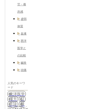
労・倦
怠感
虚弱
体質
血液
西洋
医学と
の比較
鍼灸
頭痛
人気のキーワ
ード
東洋医学
漢方
証
舌診
脈