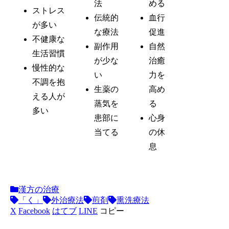
法
める
ストレス
伝統的
血行
が多い
な療法
促進
不健康な
副作用
自然
生活習慣
が少な
治癒
慢性的な
い
力を
不調を抱
生薬の
高め
える人が
蒸気を
る
多い
患部に
心身
当てる
の休
息
漢方の治療
「く」
外治療法
煎剤
熏洗療法
X
Facebook
はてブ
LINE
コピー