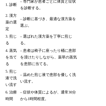
– 専門家が患者ごとに体質と症状
1. 診断
を診断する。
2. 漢方
– 診断に基づき、最適な漢方薬を
薬の選
選ぶ。
定
3. 煎じ
– 選ばれた漢方薬を丁寧に煎じ
る
る。
4. 蒸気
– 患者は椅子に座ったり桶に患部
を当て
を浸けたりしながら、薬草の蒸気
る
を患部に当てる。
5. 煎じ
– 温めた煎じ液で患部を優しく洗
液で洗
い流す。
い流す
6. 治療
– 症状や体質によるが、通常30分
時間
から1時間程度。