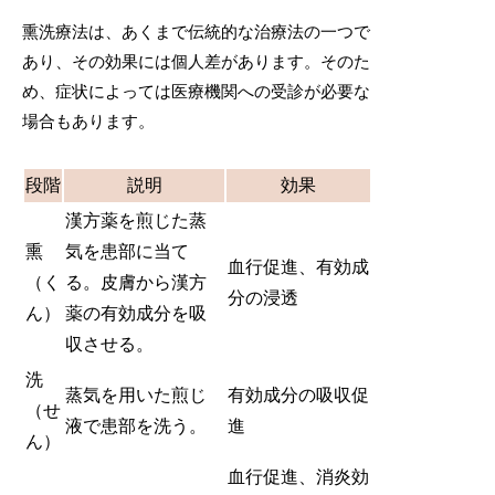
熏洗療法は、あくまで伝統的な治療法の一つで
あり、その効果には個人差があります。そのた
め、症状によっては医療機関への受診が必要な
場合もあります。
段階
説明
効果
漢方薬を煎じた蒸
熏
気を患部に当て
血行促進、有効成
（く
る。皮膚から漢方
分の浸透
ん）
薬の有効成分を吸
収させる。
洗
蒸気を用いた煎じ
有効成分の吸収促
（せ
液で患部を洗う。
進
ん）
血行促進、消炎効