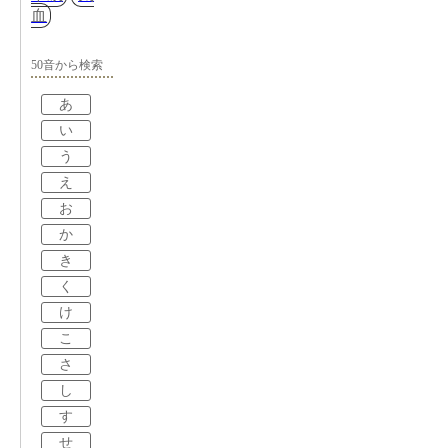
血
50音から検索
あ
い
う
え
お
か
き
く
け
こ
さ
し
す
せ