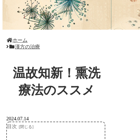
ホーム
漢方の治療
温故知新！熏洗
療法のススメ
2024.07.14
目次