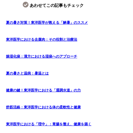
あわせてこの記事もチェック
夏の暑さ対策！東洋医学が教える「解暑」のススメ
東洋医学における去腐肉：その役割と治療法
燥湿化痰：漢方における湿痰へのアプローチ
夏の暑さと温病：暑温とは
健康の鍵！東洋医学における「通調水道」の力
舒筋活絡：東洋医学における体の柔軟性と健康
東洋医学における「理中」：胃腸を整え、健康を築く