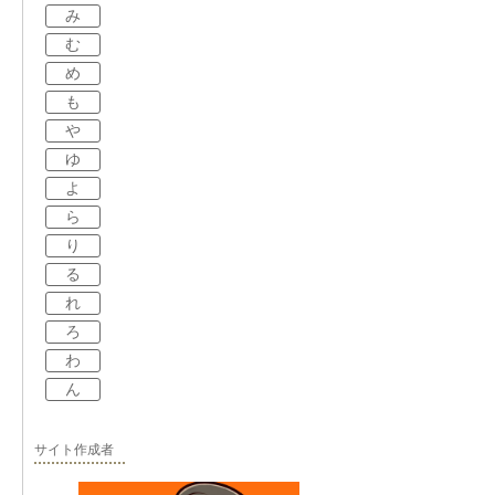
み
む
め
も
や
ゆ
よ
ら
り
る
れ
ろ
わ
ん
サイト作成者