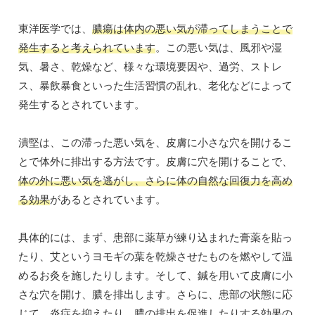
東洋医学では、
膿瘍は体内の悪い気が滞ってしまうことで
発生すると考えられています
。この悪い気は、風邪や湿
気、暑さ、乾燥など、様々な環境要因や、過労、ストレ
ス、暴飲暴食といった生活習慣の乱れ、老化などによって
発生するとされています。
潰堅は、この滞った悪い気を、皮膚に小さな穴を開けるこ
とで体外に排出する方法です。皮膚に穴を開けることで、
体の外に悪い気を逃がし、さらに体の自然な回復力を高め
る効果
があるとされています。
具体的には、まず、患部に薬草が練り込まれた膏薬を貼っ
たり、艾というヨモギの葉を乾燥させたものを燃やして温
めるお灸を施したりします。そして、鍼を用いて皮膚に小
さな穴を開け、膿を排出します。さらに、患部の状態に応
じて、炎症を抑えたり、膿の排出を促進したりする効果の