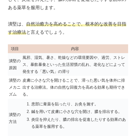
ある薬草を服用します。
潰堅は、
自然治癒力を高めることで、根本的な改善を目指
す治療法
と言えるでしょう。
項目
内容
風邪、湿気、暑さ、乾燥などの環境要因や、過労、ストレ
潰堅の
ス、暴飲暴食といった生活習慣の乱れ、老化などによって
原因
発生する「悪い気」の滞り
潰堅の
皮膚に小さな穴を開けることで、滞った悪い気を体外に排
メカニ
出する治療法。体の自然な回復力を高める効果も期待でき
ズム
る。
患部に膏薬を貼ったり、お灸を施す。
鍼を用いて皮膚に小さな穴を開け、膿を排出する。
潰堅の
炎症を抑えたり、膿の排出を促進したりする効果のあ
方法
る薬草を服用する。