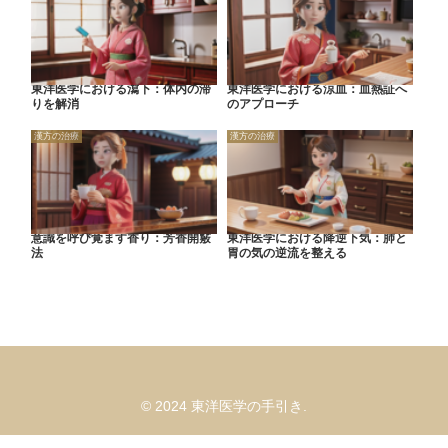
東洋医学における瀉下：体内の滞
東洋医学における涼血：血熱証へ
りを解消
のアプローチ
漢方の治療
漢方の治療
意識を呼び覚ます香り：芳香開竅
東洋医学における降逆下気：肺と
法
胃の気の逆流を整える
© 2024 東洋医学の手引き.