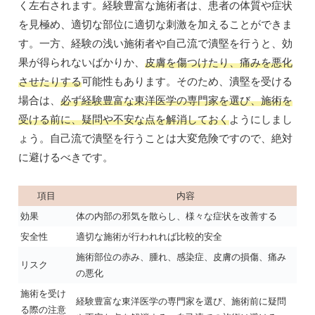
く左右されます。経験豊富な施術者は、患者の体質や症状
を見極め、適切な部位に適切な刺激を加えることができま
す。一方、経験の浅い施術者や自己流で潰堅を行うと、効
果が得られないばかりか、
皮膚を傷つけたり、痛みを悪化
させたりする
可能性もあります。そのため、潰堅を受ける
場合は、
必ず経験豊富な東洋医学の専門家を選び、施術を
受ける前に、疑問や不安な点を解消しておく
ようにしまし
ょう。自己流で潰堅を行うことは大変危険ですので、絶対
に避けるべきです。
項目
内容
効果
体の内部の邪気を散らし、様々な症状を改善する
安全性
適切な施術が行われれば比較的安全
施術部位の赤み、腫れ、感染症、皮膚の損傷、痛み
リスク
の悪化
施術を受け
経験豊富な東洋医学の専門家を選び、施術前に疑問
る際の注意