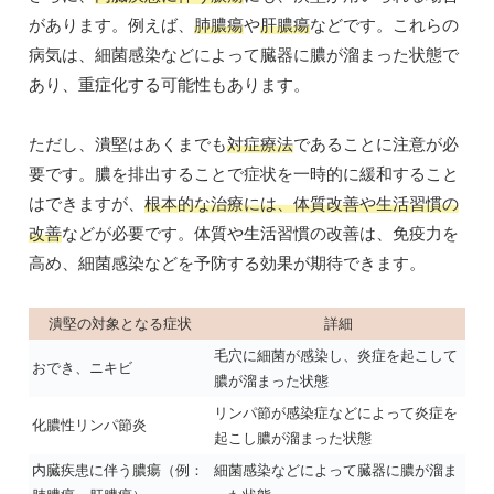
があります。例えば、
肺膿瘍
や
肝膿瘍
などです。これらの
病気は、細菌感染などによって臓器に膿が溜まった状態で
あり、重症化する可能性もあります。
ただし、潰堅はあくまでも
対症療法
であることに注意が必
要です。膿を排出することで症状を一時的に緩和すること
はできますが、
根本的な治療には、体質改善や生活習慣の
改善
などが必要です。体質や生活習慣の改善は、免疫力を
高め、細菌感染などを予防する効果が期待できます。
潰堅の対象となる症状
詳細
毛穴に細菌が感染し、炎症を起こして
おでき、ニキビ
膿が溜まった状態
リンパ節が感染症などによって炎症を
化膿性リンパ節炎
起こし膿が溜まった状態
内臓疾患に伴う膿瘍（例：
細菌感染などによって臓器に膿が溜ま