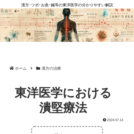
漢方･ツボ･お灸･鍼等の東洋医学の分かりやすい解説
ホーム
漢方の治療
東洋医学における
潰堅療法
2024.07.14