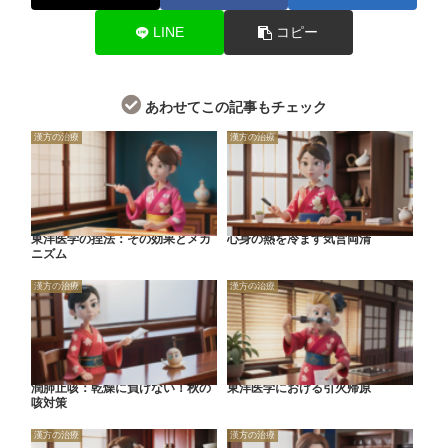
LINE
コピー
あわせてこの記事もチェック
漢方の治療
漢方の治療
東洋医学の捏法：その効果とメカ
心身の熱を冷ます気営両清
ニズム
漢方の治療
漢方の治療
潤肺止咳：乾燥に負けない！秋の
東洋医学における引火帰原
咳対策
漢方の治療
漢方の治療