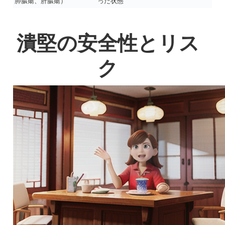
肺膿瘍、肝膿瘍）
った状態
潰堅の安全性とリス
ク