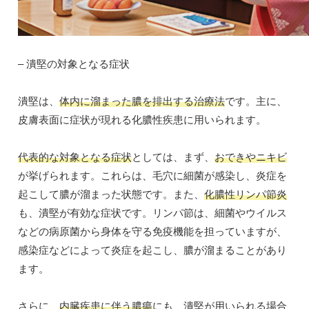
– 潰堅の対象となる症状
潰堅は、
体内に溜まった膿を排出する治療法
です。主に、
皮膚表面に症状が現れる化膿性疾患に用いられます。
代表的な対象となる症状
としては、まず、
おできやニキビ
が挙げられます。これらは、毛穴に細菌が感染し、炎症を
起こして膿が溜まった状態です。また、
化膿性リンパ節炎
も、潰堅が有効な症状です。リンパ節は、細菌やウイルス
などの病原菌から身体を守る免疫機能を担っていますが、
感染症などによって炎症を起こし、膿が溜まることがあり
ます。
さらに、
内臓疾患に伴う膿瘍
にも、潰堅が用いられる場合