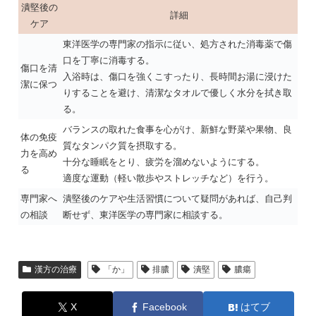
潰堅後の
詳細
ケア
東洋医学の専門家の指示に従い、処方された消毒薬で傷
口を丁寧に消毒する。
傷口を清
入浴時は、傷口を強くこすったり、長時間お湯に浸けた
潔に保つ
りすることを避け、清潔なタオルで優しく水分を拭き取
る。
バランスの取れた食事を心がけ、新鮮な野菜や果物、良
体の免疫
質なタンパク質を摂取する。
力を高め
十分な睡眠をとり、疲労を溜めないようにする。
る
適度な運動（軽い散歩やストレッチなど）を行う。
専門家へ
潰堅後のケアや生活習慣について疑問があれば、自己判
の相談
断せず、東洋医学の専門家に相談する。
漢方の治療
「か」
排膿
潰堅
膿瘍
X
Facebook
はてブ