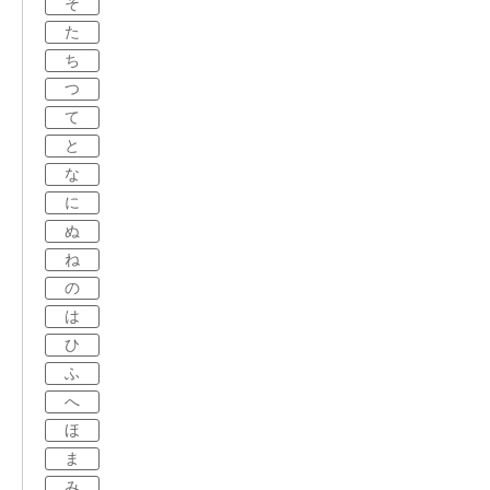
そ
た
ち
つ
て
と
な
に
ぬ
ね
の
は
ひ
ふ
へ
ほ
ま
み