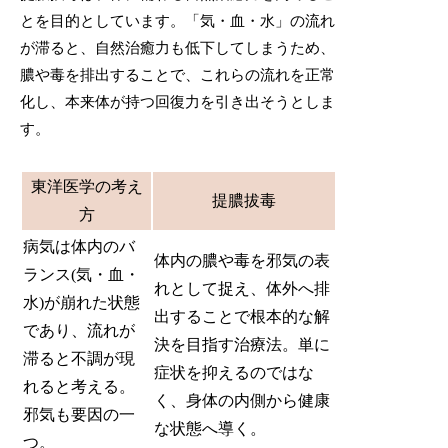
とを目的としています。「気・血・水」の流れ
が滞ると、自然治癒力も低下してしまうため、
膿や毒を排出することで、これらの流れを正常
化し、本来体が持つ回復力を引き出そうとしま
す。
東洋医学の考え
提膿拔毒
方
病気は体内のバ
体内の膿や毒を邪気の表
ランス(気・血・
れとして捉え、体外へ排
水)が崩れた状態
出することで根本的な解
であり、流れが
決を目指す治療法。単に
滞ると不調が現
症状を抑えるのではな
れると考える。
く、身体の内側から健康
邪気も要因の一
な状態へ導く。
つ。