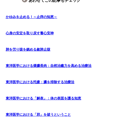
あわせてこの記事もチェック
かゆみを止める！～止痒の知恵～
心身の安定を取り戻す養心安神
肺を労り咳を鎮める斂肺止咳
東洋医学における煨膿長肉：自然治癒力を高める治療法
東洋医学における托瘡：膿を排除する治療法
東洋医学における「解表」：体の表面を護る知恵
東洋医学における「邪」を祓うということ