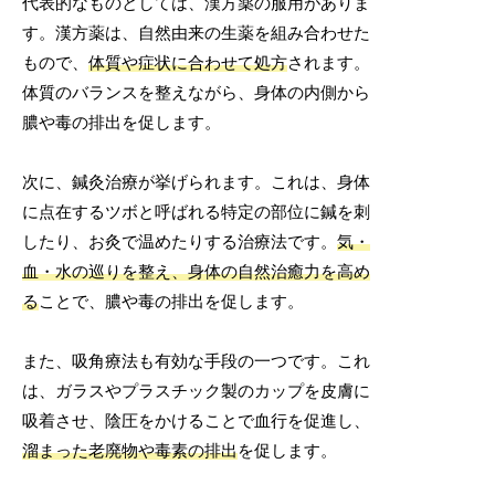
代表的なものとしては、漢方薬の服用がありま
す。漢方薬は、自然由来の生薬を組み合わせた
もので、
体質や症状に合わせて処方
されます。
体質のバランスを整えながら、身体の内側から
膿や毒の排出を促します。
次に、鍼灸治療が挙げられます。これは、身体
に点在するツボと呼ばれる特定の部位に鍼を刺
したり、お灸で温めたりする治療法です。
気・
血・水の巡りを整え、身体の自然治癒力を高め
る
ことで、膿や毒の排出を促します。
また、吸角療法も有効な手段の一つです。これ
は、ガラスやプラスチック製のカップを皮膚に
吸着させ、陰圧をかけることで血行を促進し、
溜まった老廃物や毒素の排出
を促します。