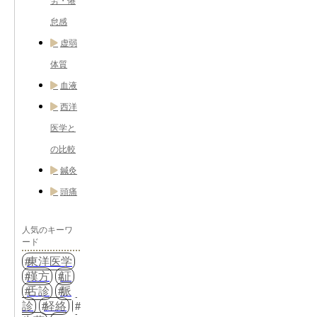
労・倦
怠感
虚弱
体質
血液
西洋
医学と
の比較
鍼灸
頭痛
人気のキーワ
ード
東洋医学
漢方
証
舌診
脈
診
経絡