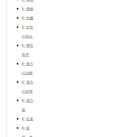
便秘
内臓
女性
の悩み
慢性
疾患
漢方
の治療
漢方
の診察
漢方
薬
生薬
疲