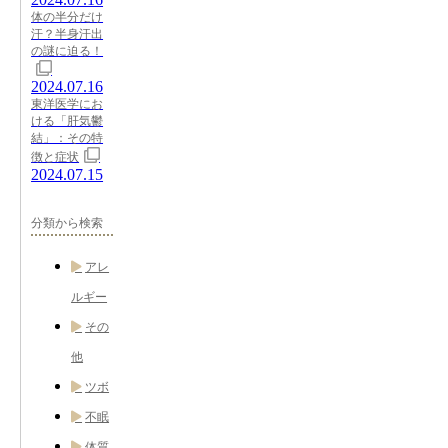
体の半分だけ
汗？半身汗出
の謎に迫る！
2024.07.16
東洋医学にお
ける「肝気鬱
結」：その特
徴と症状
2024.07.15
分類から検索
アレ
ルギー
その
他
ツボ
不眠
体質