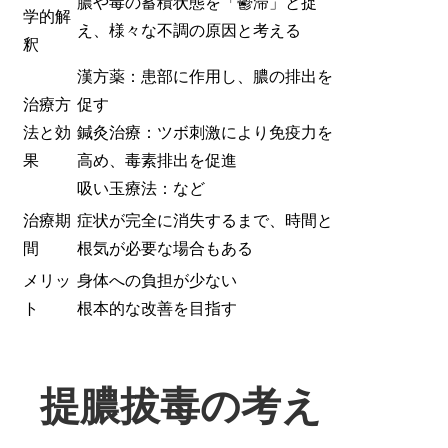
膿や毒の蓄積状態を「鬱滞」と捉
学的解
え、様々な不調の原因と考える
釈
漢方薬：患部に作用し、膿の排出を
治療方
促す
法と効
鍼灸治療：ツボ刺激により免疫力を
果
高め、毒素排出を促進
吸い玉療法：など
治療期
症状が完全に消失するまで、時間と
間
根気が必要な場合もある
メリッ
身体への負担が少ない
ト
根本的な改善を目指す
提膿拔毒の考え