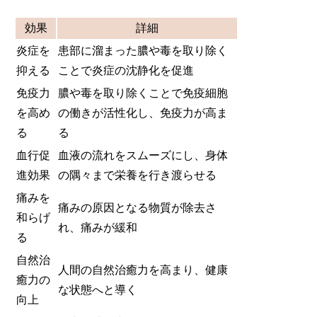
効果
詳細
炎症を
患部に溜まった膿や毒を取り除く
抑える
ことで炎症の沈静化を促進
免疫力
膿や毒を取り除くことで免疫細胞
を高め
の働きが活性化し、免疫力が高ま
る
る
血行促
血液の流れをスムーズにし、身体
進効果
の隅々まで栄養を行き渡らせる
痛みを
痛みの原因となる物質が除去さ
和らげ
れ、痛みが緩和
る
自然治
人間の自然治癒力を高まり、健康
癒力の
な状態へと導く
向上