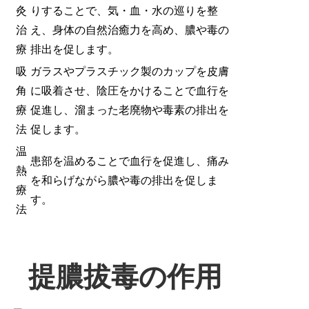
灸
りすることで、気・血・水の巡りを整
治
え、身体の自然治癒力を高め、膿や毒の
療
排出を促します。
吸
ガラスやプラスチック製のカップを皮膚
角
に吸着させ、陰圧をかけることで血行を
療
促進し、溜まった老廃物や毒素の排出を
法
促します。
温
患部を温めることで血行を促進し、痛み
熱
を和らげながら膿や毒の排出を促しま
療
す。
法
提膿拔毒の作用