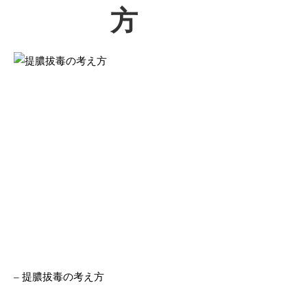
方
– 提膿拔毒の考え方