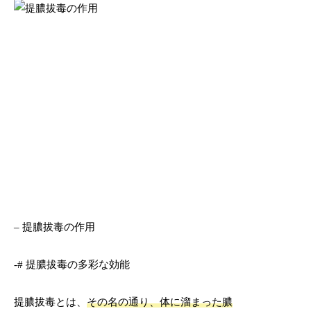
– 提膿拔毒の作用
-# 提膿拔毒の多彩な効能
提膿拔毒とは、
その名の通り、体に溜まった膿