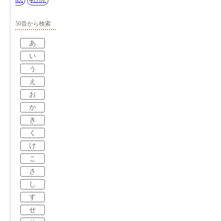
50音から検索
あ
い
う
え
お
か
き
く
け
こ
さ
し
す
せ