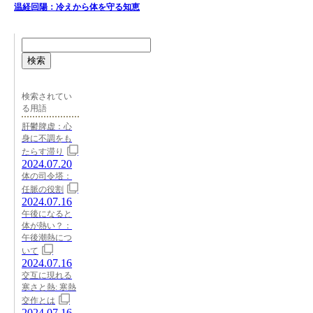
温経回陽：冷えから体を守る知恵
検索
検索されてい
る用語
肝鬱脾虚：心
身に不調をも
たらす滞り
2024.07.20
体の司令塔：
任脈の役割
2024.07.16
午後になると
体が熱い？：
午後潮熱につ
いて
2024.07.16
交互に現れる
寒さと熱: 寒熱
交作とは
2024.07.16