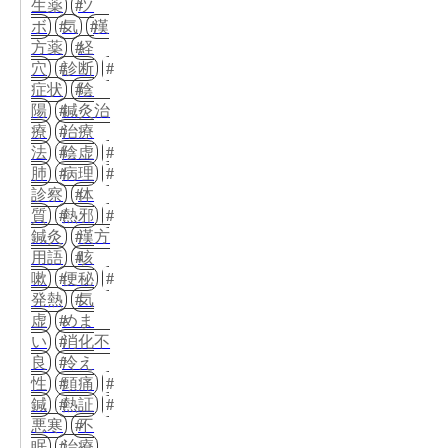
生薬
ツ
ボ
気
漢
方薬
経
穴
診断
症状
陰
陽
鍼灸治
療
治療
法
陰虚
肺
病理
診察
体
質
熱邪
鍼灸
漢方
用語
咳
嗽
便秘
発熱
気
虚
めま
い
消化不
良
冷え
性
頭痛
鍼
熱証
悪寒
不
眠
治療