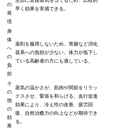
患部に直接蒸気を当てるため、比較的
の
早く効果を実感できる。
発
現
身
体
薬剤を服用しないため、胃腸など消化
へ
器系への負担が少ない。体力が低下し
の
ている高齢者の方にも適している。
負
担
そ
蒸気の温かさが、筋肉や関節をリラッ
の
クスさせ、緊張を和らげる。血行促進
他
効果により、冷え性の改善、疲労回
の
復、自然治癒力の向上などが期待でき
効
る。
果