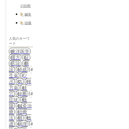
の比較
鍼灸
頭痛
人気のキーワ
ード
東洋医学
漢方
証
舌診
脈
診
経絡
生薬
ツ
ボ
気
漢
方薬
経
穴
診断
症状
陰
陽
鍼灸治
療
治療
法
肺
陰
虚
病理