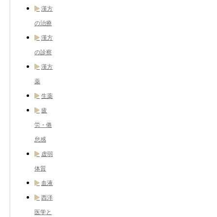
漢方
の治療
漢方
の診察
漢方
薬
生薬
疲
労・倦
怠感
虚弱
体質
血液
西洋
医学と