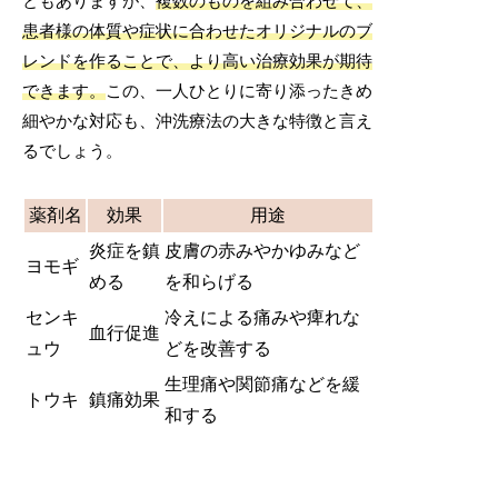
ともありますが、
複数のものを組み合わせて、
患者様の体質や症状に合わせたオリジナルのブ
レンドを作ることで、より高い治療効果が期待
できます。
この、一人ひとりに寄り添ったきめ
細やかな対応も、沖洗療法の大きな特徴と言え
るでしょう。
薬剤名
効果
用途
炎症を鎮
皮膚の赤みやかゆみなど
ヨモギ
める
を和らげる
センキ
冷えによる痛みや痺れな
血行促進
ュウ
どを改善する
生理痛や関節痛などを緩
トウキ
鎮痛効果
和する