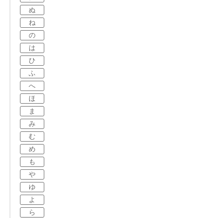
ぬ
ね
の
は
ひ
ふ
へ
ほ
ま
み
む
め
も
や
ゆ
よ
ら