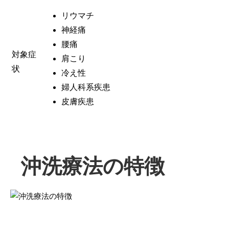
リウマチ
神経痛
腰痛
対象症
肩こり
状
冷え性
婦人科系疾患
皮膚疾患
沖洗療法の特徴