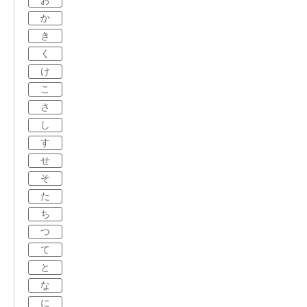
お
か
き
く
け
こ
さ
し
す
せ
そ
た
ち
つ
て
と
な
に