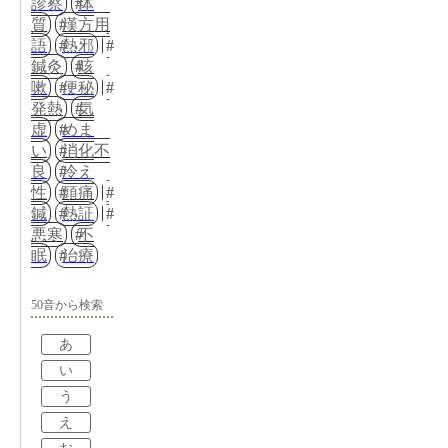
診察
体
質
漢方用
語
熱邪
鍼灸
咳
嗽
便秘
発熱
気
虚
めま
い
消化不
良
冷え
性
頭痛
鍼
熱証
悪寒
不
眠
治療
50音から検索
あ
い
う
え