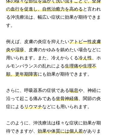
体の様々な部位を温かく洗い流すことで、全身
の血行を促進し、自然治癒力を高める
と言われ
る沖洗療法は、幅広い症状に効果が期待できま
す。
例えば、皮膚の炎症を抑えたい
アトピー性皮膚
炎や湿疹
、皮膚のかゆみを鎮めたい場合などに
用いられます。また、冷えからくる
冷え性
、ホ
ルモンバランスの乱れによる
生理痛や生理不
順、更年期障害
にも効果が期待できます。
さらに、呼吸器系の症状である
喘息
や、神経に
沿って起こる痛みである
坐骨神経痛
、関節の炎
症による
リウマチ
などにも用いられます。
このように、沖洗療法は様々な症状に効果が期
待できますが、
効果や体質には個人差
がありま