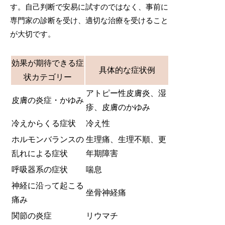
す。自己判断で安易に試すのではなく、事前に
専門家の診断を受け、適切な治療を受けること
が大切です。
効果が期待できる症
具体的な症状例
状カテゴリー
アトピー性皮膚炎、湿
皮膚の炎症・かゆみ
疹、皮膚のかゆみ
冷えからくる症状
冷え性
ホルモンバランスの
生理痛、生理不順、更
乱れによる症状
年期障害
呼吸器系の症状
喘息
神経に沿って起こる
坐骨神経痛
痛み
関節の炎症
リウマチ