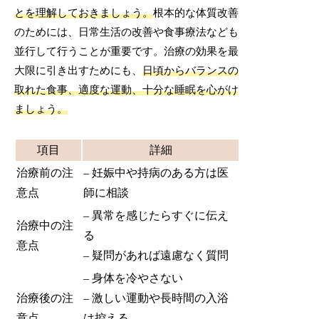
とを理解しておきましょう。
根本的な体質改善
のためには、日常生活の改善や食事療法なども
並行して行うことが重要です。治療の効果を最
大限に引き出すためにも、
日頃からバランスの
取れた食事、適度な運動、十分な睡眠を心がけ
ましょう。
項目
詳細
治療前の注
– 妊娠中や持病のある方は医
意点
師に相談
– 異常を感じたらすぐに伝え
治療中の注
る
意点
– 疑問があれば遠慮なく質問
– 身体を冷やさない
治療後の注
– 激しい運動や長時間の入浴
意点
は控える