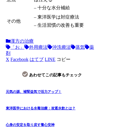
– 十分な水分補給
– 東洋医学は対症療法
その他
– 生活習慣の改善も重要
漢方の治療
「お」
外用療法
沖洗療法
蒸気
薬
剤
X
Facebook
はてブ
LINE
コピー
あわせてこの記事もチェック
元気の源、補腎益気で活力アップ！
東洋医学における水毒治療：攻逐水飮とは？
心身の安定を取り戻す養心安神