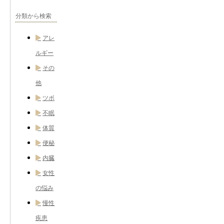
分類から検索
アレ
ルギー
その
他
ツボ
不眠
体質
便秘
内臓
女性
の悩み
慢性
疾患