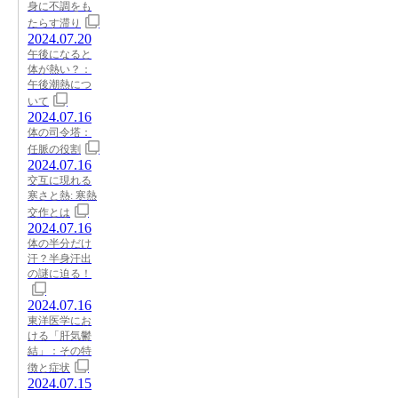
身に不調をも
たらす滞り
2024.07.20
午後になると
体が熱い？：
午後潮熱につ
いて
2024.07.16
体の司令塔：
任脈の役割
2024.07.16
交互に現れる
寒さと熱: 寒熱
交作とは
2024.07.16
体の半分だけ
汗？半身汗出
の謎に迫る！
2024.07.16
東洋医学にお
ける「肝気鬱
結」：その特
徴と症状
2024.07.15