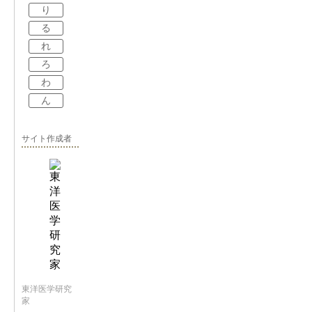
り
る
れ
ろ
わ
ん
サイト作成者
東洋医学研究
家