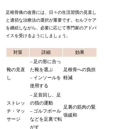
足根骨痛の改善には、日々の生活習慣の見直し
と適切な治療法の選択が重要です。セルフケア
を継続しながら、必要に応じて専門家のアドバ
イスを受けるようにしましょう。
対策
詳細
効果
– 足の形に合っ
靴の見直
た靴を選ぶ
足根骨への負担
し
– インソールを
軽減
使用する
– 足首回し、足
ストレッ
の指の運動
足裏の筋肉の緊
チ・マッ
– ゴルフボール
張緩和
サージ
などを足裏で転
がす