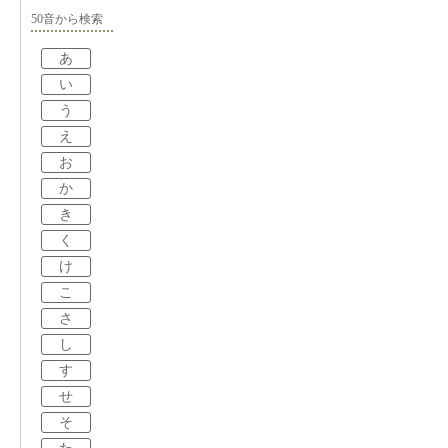
50音から検索
あ
い
う
え
お
か
き
く
け
こ
さ
し
す
せ
そ