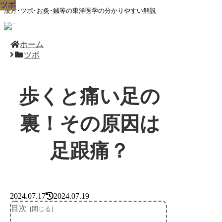
ツボ
ツボ
ツボ
ツボ
ツボ
ツボ
ツボ
ツボ
ツボ
漢方･ツボ･お灸･鍼等の東洋医学の分かりやすい解説
ホーム
ツボ
歩くと痛い足の
裏！その原因は
足跟痛？
2024.07.17
2024.07.19
目次