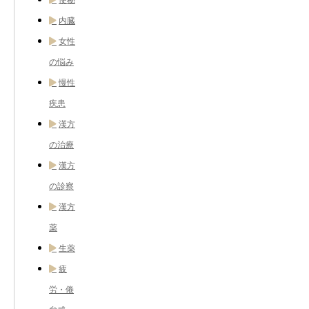
内臓
女性
の悩み
慢性
疾患
漢方
の治療
漢方
の診察
漢方
薬
生薬
疲
労・倦