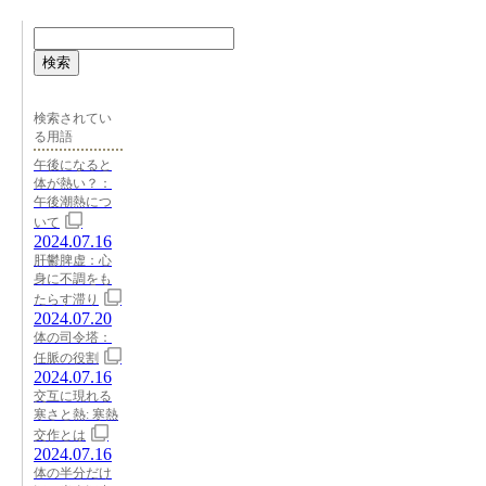
検索
検索されてい
る用語
午後になると
体が熱い？：
午後潮熱につ
いて
2024.07.16
肝鬱脾虚：心
身に不調をも
たらす滞り
2024.07.20
体の司令塔：
任脈の役割
2024.07.16
交互に現れる
寒さと熱: 寒熱
交作とは
2024.07.16
体の半分だけ