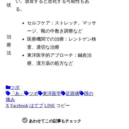
い。放置すると悪化する可能性もあ
状
る。
セルフケア：ストレッチ、マッサ
ージ、靴の中敷き調整など
治
医療機関での治療：レントゲン検
療
査、適切な治療
法
東洋医学的アプローチ：鍼灸治
療、漢方薬の処方など
ツボ
「あ」
ツボ
東洋医学
足跟痛
踵の
痛み
X
Facebook
はてブ
LINE
コピー
あわせてこの記事もチェック