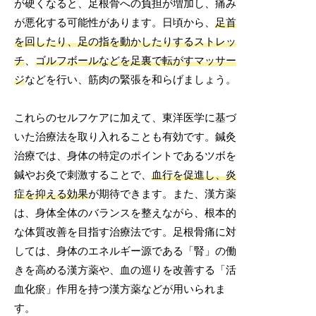
が硬くなると、足根骨への負担が増加し、痛み
が悪化する可能性があります。日頃から、
足首
を回したり、足の指を動かしたりするストレッ
チ
、
ゴルフボールなどを足裏で転がすマッサー
ジ
などを行い、筋肉の緊張を和らげましょう。
これらのセルフケアに加えて、東洋医学に基づ
いた治療法を取り入れることも有効です。鍼灸
治療では、身体の特定のポイントであるツボを
鍼やお灸で刺激することで、
血行を促進し、炎
症を抑える効果
が期待できます。また、漢方薬
は、身体全体のバランスを整えながら、根本的
な体質改善を目指す治療法です。足根骨痛に対
しては、身体のエネルギー源である「腎」の働
きを高める漢方薬や、血の巡りを改善する「活
血化瘀」作用を持つ漢方薬などが用いられま
す。