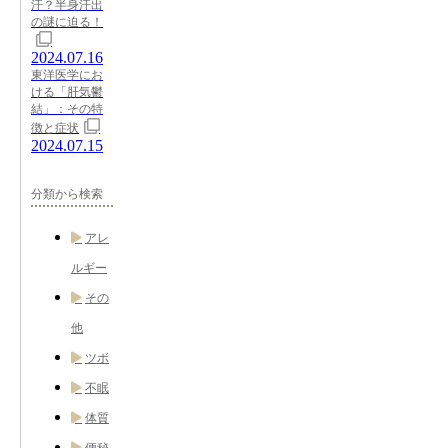
汗？半身汗出
の謎に迫る！
2024.07.16
東洋医学にお
ける「肝気鬱
結」：その特
徴と症状
2024.07.15
分類から検索
アレ
ルギー
その
他
ツボ
不眠
体質
便秘