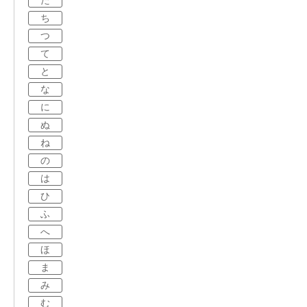
た
ち
つ
て
と
な
に
ぬ
ね
の
は
ひ
ふ
へ
ほ
ま
み
む