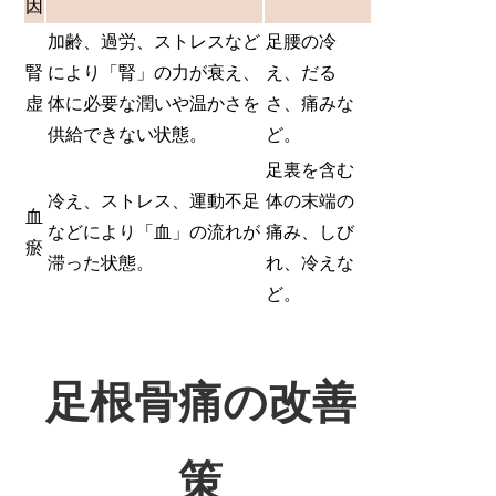
因
加齢、過労、ストレスなど
足腰の冷
腎
により「腎」の力が衰え、
え、だる
虚
体に必要な潤いや温かさを
さ、痛みな
供給できない状態。
ど。
足裏を含む
冷え、ストレス、運動不足
体の末端の
血
などにより「血」の流れが
痛み、しび
瘀
滞った状態。
れ、冷えな
ど。
足根骨痛の改善
策