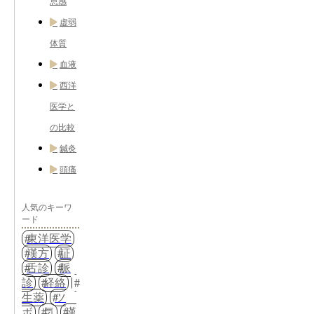
怠感
虚弱
体質
血液
西洋
医学と
の比較
鍼灸
頭痛
人気のキーワ
ード
東洋医学
漢方
証
舌診
脈
診
経絡
生薬
ツ
ボ
気
漢