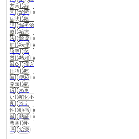
方薬
経
穴
診断
症状
陰
陽
鍼灸治
療
治療
法
陰虚
肺
病理
診察
体
質
熱邪
鍼灸
漢方
用語
咳
嗽
便秘
発熱
気
虚
めま
い
消化不
良
冷え
性
頭痛
鍼
熱証
悪寒
不
眠
治療