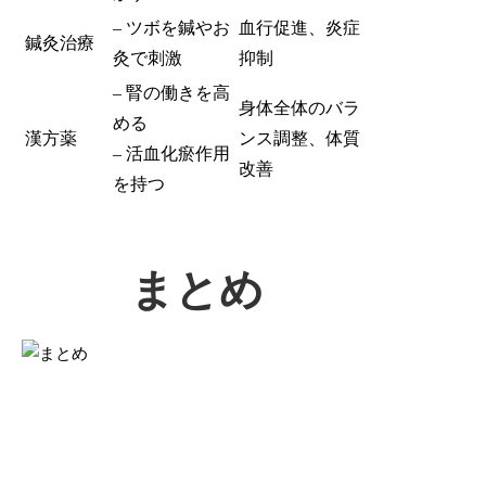
– ツボを鍼やお
血行促進、炎症
鍼灸治療
灸で刺激
抑制
– 腎の働きを高
身体全体のバラ
める
漢方薬
ンス調整、体質
– 活血化瘀作用
改善
を持つ
まとめ