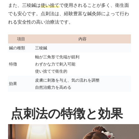
また、三稜鍼は
使い捨て
で使用されることが多く、衛生面
でも安心です。点刺法は、経験豊富な鍼灸師によって行わ
れる安全性の高い治療法です。
項目
内容
鍼の種類
三稜鍼
軸が三角形で先端が鋭利
特徴
わずかな力で刺入可能
使い捨てで衛生的
皮膚に刺激を与え、気の流れを調整
効果
自然治癒力を高める
点刺法の特徴と効果