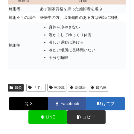
注意点
詳細
施術者
必ず国家資格を持った施術者を選ぶ
施術不可の場合
妊娠中の方、出血傾向のある方は医師に相談
身体を冷やさない
温かくしてゆっくり休養
激しい運動は避ける
施術後
冷たい場所に長時間いない
十分な睡眠
鍼灸
「て」
三稜鍼
刺鍼法
鍼治療
X
Facebook
はてブ
LINE
コピー