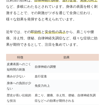
点刺法の効果は、
自律神経の調整
、
血行促進
、
免疫力向上
など、多岐にわたるとされています。身体の表面を軽く刺
激することで、その刺激がツボを通じて全身に伝わり、
様々な効果を発揮すると考えられています。
近年では、その
即効性
と
安全性の高さ
から、肩こりや腰
痛、冷え性、便秘、自律神経失調症など、様々な症状に効
果が期待できるとして、注目を集めています。
特徴
効果
皮膚表面へのごく
自律神経の調整
短時間の刺激
痛みが少ない
血行促進
身体への負担が少
免疫力向上
ない
歴史が長い伝統的
肩こり、腰痛、冷え性、便秘、自律神経失調
な技法
症などへの効果が期待される