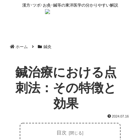
漢方･ツボ･お灸･鍼等の東洋医学の分かりやすい解説
ホーム
鍼灸
鍼治療における点
刺法：その特徴と
効果
2024.07.16
目次