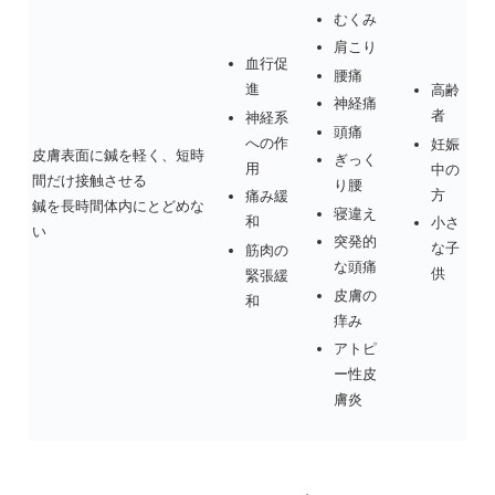
むくみ
肩こり
血行促
腰痛
進
高齢
神経痛
者
神経系
頭痛
への作
妊娠
皮膚表面に鍼を軽く、短時
ぎっく
用
中の
間だけ接触させる
り腰
方
痛み緩
鍼を長時間体内にとどめな
寝違え
和
小さ
い
突発的
な子
筋肉の
な頭痛
供
緊張緩
皮膚の
和
痒み
アトピ
ー性皮
膚炎