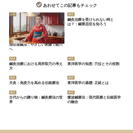
あわせてこの記事もチェック
鍼灸
鍼灸
鍼灸治療を受けられない時と
は？：鍼禁忌症を知ろう
指切進鍼法：やさしい刺激で経穴
へ
鍼灸
鍼灸
鍼灸治療における局所取穴の考え
東洋医学の知恵: 穴位とその役割
方
鍼灸
鍼灸
天灸：免疫力を高める伝統療法
東洋医学の基礎: 正経とは
鍼灸
鍼灸
古代からの贈り物：鍼灸療法の世
微波鍼療法：現代医療と伝統医学
界
の融合