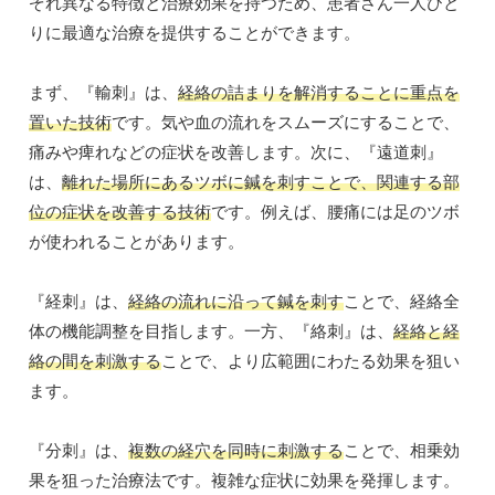
ぞれ異なる特徴と治療効果を持つため、患者さん一人ひと
りに最適な治療を提供することができます。
まず、『輸刺』は、
経絡の詰まりを解消することに重点を
置いた技術
です。気や血の流れをスムーズにすることで、
痛みや痺れなどの症状を改善します。次に、『遠道刺』
は、
離れた場所にあるツボに鍼を刺すことで、関連する部
位の症状を改善する技術
です。例えば、腰痛には足のツボ
が使われることがあります。
『経刺』は、
経絡の流れに沿って鍼を刺す
ことで、経絡全
体の機能調整を目指します。一方、『絡刺』は、
経絡と経
絡の間を刺激する
ことで、より広範囲にわたる効果を狙い
ます。
『分刺』は、
複数の経穴を同時に刺激する
ことで、相乗効
果を狙った治療法です。複雑な症状に効果を発揮します。