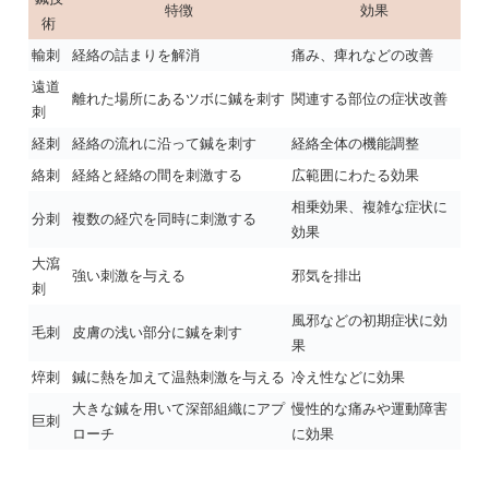
特徴
効果
術
輸刺
経絡の詰まりを解消
痛み、痺れなどの改善
遠道
離れた場所にあるツボに鍼を刺す
関連する部位の症状改善
刺
経刺
経絡の流れに沿って鍼を刺す
経絡全体の機能調整
絡刺
経絡と経絡の間を刺激する
広範囲にわたる効果
相乗効果、複雑な症状に
分刺
複数の経穴を同時に刺激する
効果
大瀉
強い刺激を与える
邪気を排出
刺
風邪などの初期症状に効
毛刺
皮膚の浅い部分に鍼を刺す
果
焠刺
鍼に熱を加えて温熱刺激を与える
冷え性などに効果
大きな鍼を用いて深部組織にアプ
慢性的な痛みや運動障害
巨刺
ローチ
に効果