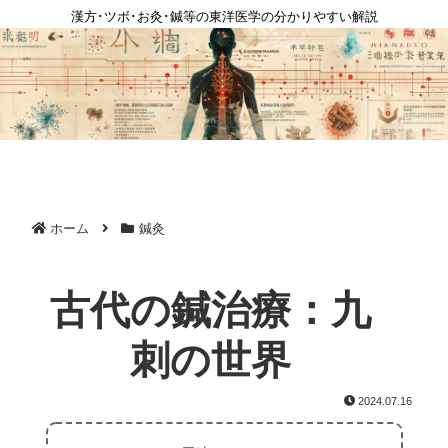
漢方･ツボ･お灸･鍼等の東洋医学の分かりやすい解説
ホーム
鍼灸
古代の鍼治療：九
刺の世界
2024.07.16