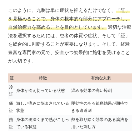
このように、九刺は単に症状を抑えるだけでなく、
「証」
を見極めることで、身体の根本的な部分にアプローチし、
自然治癒力を高めることを目的としています。
適切な治療
法を選択するためには、患者の体質や症状、そして「証」
を総合的に判断することが重要になります。そして、経験
豊富な専門家の元で、安全かつ効果的に施術を受けること
が大切です。
証
特徴
有効な九刺
冷
身体が冷え切っている状態
温める効果の高い焠刺
証
痛
激しい痛みに悩まされている
即効性のある鎮痛効果が期待で
証
状態
きる遠道刺
熱
身体の奥深くまで熱がこもっ
熱を取り除く効果のある瀉法を
証
ている状態
用いた刺し方