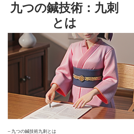
九つの鍼技術：九刺
とは
– 九つの鍼技術九刺とは