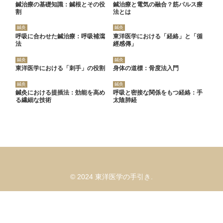
鍼治療の基礎知識：鍼根とその役
鍼治療と電気の融合？筋パルス療
割
法とは
鍼灸
鍼灸
呼吸に合わせた鍼治療：呼吸補瀉
東洋医学における「経絡」と「循
法
經感傳」
鍼灸
鍼灸
東洋医学における「刺手」の役割
身体の道標：骨度法入門
鍼灸
鍼灸
鍼灸における提插法：効能を高め
呼吸と密接な関係をもつ経絡：手
る繊細な技術
太陰肺経
© 2024 東洋医学の手引き.