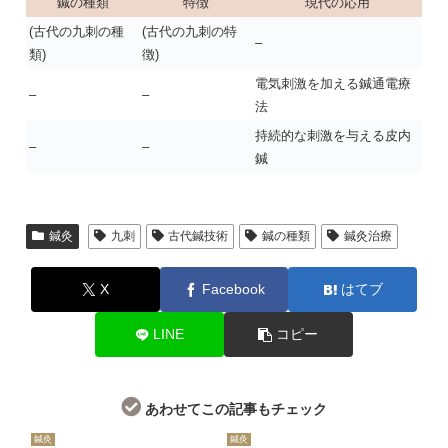
鍼の種類
特徴
現代の応用
(古代の九刺の種
(古代の九刺の特
–
類)
徴)
電気刺激を加える鍼通電療
–
–
法
持続的な刺激を与える皮内
–
–
鍼
鍼灸
九刺
古代鍼技術
鍼の種類
鍼灸治療
X
Facebook
はてブ
LINE
コピー
あわせてこの記事もチェック
鍼灸
鍼灸