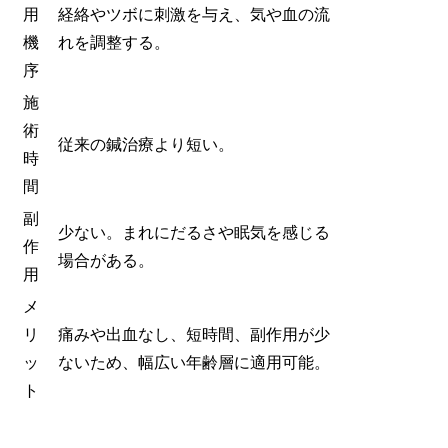
用
経絡やツボに刺激を与え、気や血の流
機
れを調整する。
序
施
術
従来の鍼治療より短い。
時
間
副
少ない。まれにだるさや眠気を感じる
作
場合がある。
用
メ
リ
痛みや出血なし、短時間、副作用が少
ッ
ないため、幅広い年齢層に適用可能。
ト