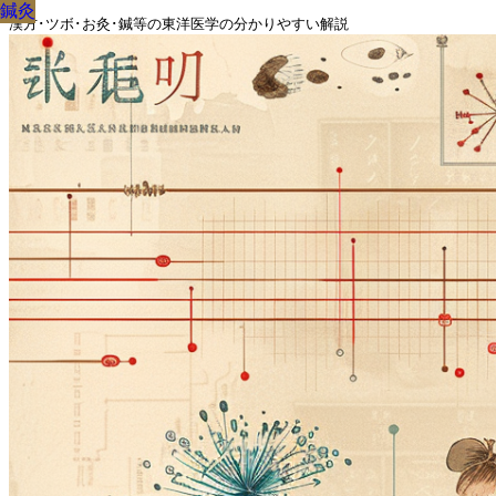
鍼灸
鍼灸
鍼灸
鍼灸
鍼灸
鍼灸
鍼灸
鍼灸
鍼灸
漢方･ツボ･お灸･鍼等の東洋医学の分かりやすい解説