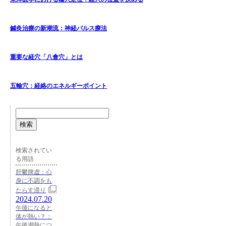
鍼灸治療の新潮流：神経パルス療法
重要な経穴「八會穴」とは
五輸穴：経絡のエネルギーポイント
検索
検索されてい
る用語
肝鬱脾虚：心
身に不調をも
たらす滞り
2024.07.20
午後になると
体が熱い？：
午後潮熱につ