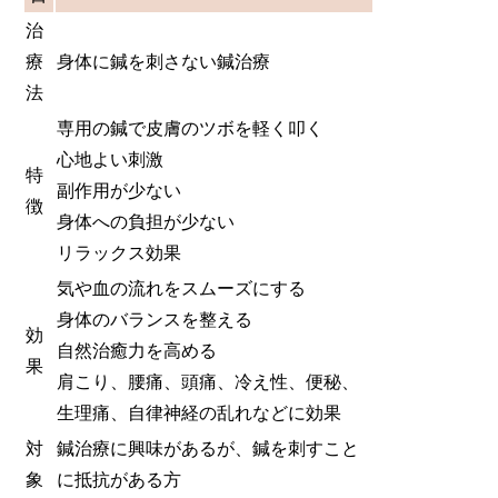
治
療
身体に鍼を刺さない鍼治療
法
専用の鍼で皮膚のツボを軽く叩く
心地よい刺激
特
副作用が少ない
徴
身体への負担が少ない
リラックス効果
気や血の流れをスムーズにする
身体のバランスを整える
効
自然治癒力を高める
果
肩こり、腰痛、頭痛、冷え性、便秘、
生理痛、自律神経の乱れなどに効果
対
鍼治療に興味があるが、鍼を刺すこと
象
に抵抗がある方