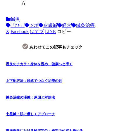
方
鍼灸
「ひ」
ツボ
皮膚鍼
経穴
鍼灸治療
X
Facebook
はてブ
LINE
コピー
あわせてこの記事もチェック
温灸のチカラ：身体を温め、健康へと導く
上下配穴法：経絡でつなぐ治療の妙
鍼灸治療の滞鍼：原因と対処法
七星鍼：肌に優しくアプローチ
東洋医学における輸穴定位：経穴の位置を決める