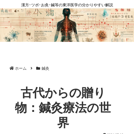
漢方･ツボ･お灸･鍼等の東洋医学の分かりやすい解説
ホーム
鍼灸
古代からの贈り
物：鍼灸療法の世
界