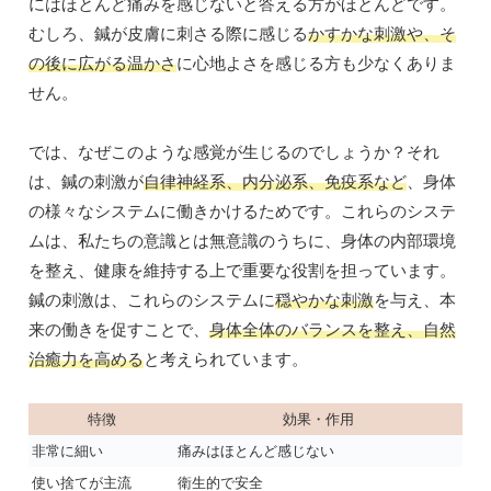
にはほとんど痛みを感じないと答える方がほとんどです。
むしろ、鍼が皮膚に刺さる際に感じる
かすかな刺激や、そ
の後に広がる温かさ
に心地よさを感じる方も少なくありま
せん。
では、なぜこのような感覚が生じるのでしょうか？それ
は、鍼の刺激が
自律神経系、内分泌系、免疫系など
、身体
の様々なシステムに働きかけるためです。これらのシステ
ムは、私たちの意識とは無意識のうちに、身体の内部環境
を整え、健康を維持する上で重要な役割を担っています。
鍼の刺激は、これらのシステムに
穏やかな刺激
を与え、本
来の働きを促すことで、
身体全体のバランスを整え、自然
治癒力を高める
と考えられています。
特徴
効果・作用
非常に細い
痛みはほとんど感じない
使い捨てが主流
衛生的で安全