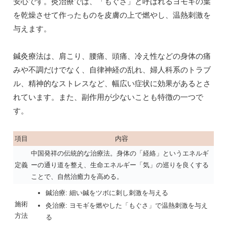
安心です。灸治療では、「もぐさ」と呼ばれるヨモギの葉
を乾燥させて作ったものを皮膚の上で燃やし、温熱刺激を
与えます。
鍼灸療法は、肩こり、腰痛、頭痛、冷え性などの身体の痛
みや不調だけでなく、自律神経の乱れ、婦人科系のトラブ
ル、精神的なストレスなど、幅広い症状に効果があるとさ
れています。また、副作用が少ないことも特徴の一つで
す。
項目
内容
中国発祥の伝統的な治療法。身体の「経絡」というエネルギ
定義
ーの通り道を整え、生命エネルギー「気」の巡りを良くする
ことで、自然治癒力を高める。
鍼治療: 細い鍼をツボに刺し刺激を与える
施術
灸治療: ヨモギを燃やした「もぐさ」で温熱刺激を与え
方法
る