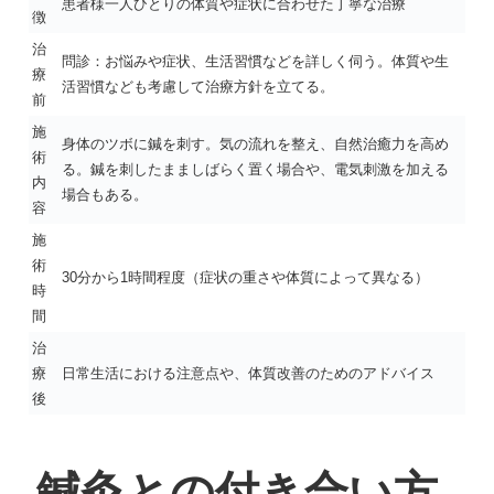
患者様一人ひとりの体質や症状に合わせた丁寧な治療
徴
治
問診：お悩みや症状、生活習慣などを詳しく伺う。体質や生
療
活習慣なども考慮して治療方針を立てる。
前
施
身体のツボに鍼を刺す。気の流れを整え、自然治癒力を高め
術
る。鍼を刺したまましばらく置く場合や、電気刺激を加える
内
場合もある。
容
施
術
30分から1時間程度（症状の重さや体質によって異なる）
時
間
治
療
日常生活における注意点や、体質改善のためのアドバイス
後
鍼灸との付き合い方