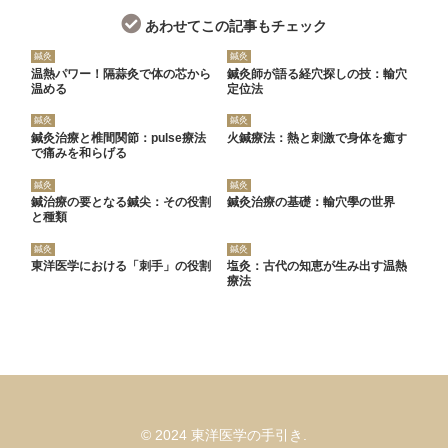
あわせてこの記事もチェック
鍼灸
鍼灸
温熱パワー！隔蒜灸で体の芯から
鍼灸師が語る経穴探しの技：輸穴
温める
定位法
鍼灸
鍼灸
鍼灸治療と椎間関節：pulse療法
火鍼療法：熱と刺激で身体を癒す
で痛みを和らげる
鍼灸
鍼灸
鍼治療の要となる鍼尖：その役割
鍼灸治療の基礎：輸穴學の世界
と種類
鍼灸
鍼灸
東洋医学における「刺手」の役割
塩灸：古代の知恵が生み出す温熱
療法
© 2024 東洋医学の手引き.