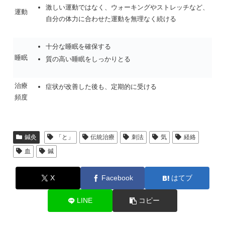
激しい運動ではなく、ウォーキングやストレッチなど、
運動
自分の体力に合わせた運動を無理なく続ける
十分な睡眠を確保する
睡眠
質の高い睡眠をしっかりとる
治療
症状が改善した後も、定期的に受ける
頻度
鍼灸
「と」
伝統治療
刺法
気
経絡
血
鍼
X
Facebook
はてブ
LINE
コピー