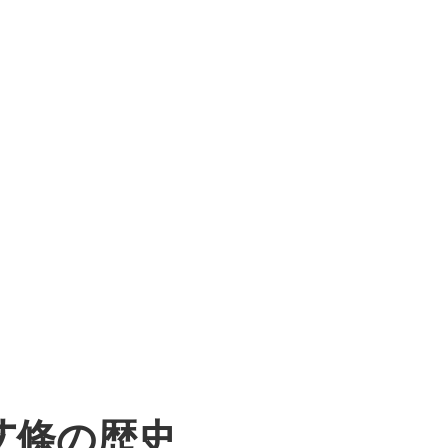
艾條の歴史