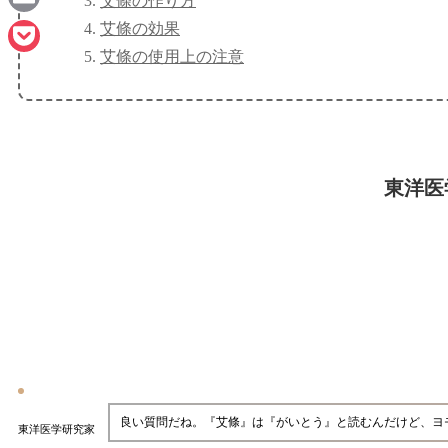
艾條の作り方
Email
艾條の効果
艾條の使用上の注意
Pocket
東洋医
良い質問だね。『艾條』は『がいとう』と読むんだけど、ヨ
東洋医学研究家