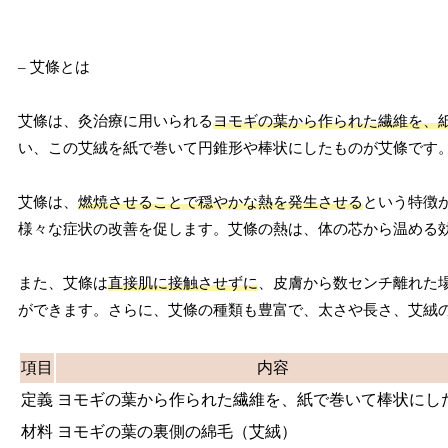
– 艾條とは
艾條は、灸治療に用いられる
ヨモギの葉から作られた繊維を、
い、この艾絨を紙で巻いて円錐形や棒状にしたものが艾條です
艾條は、
燃焼させることで穏やかな熱を発生させる
という特徴
様々な症状の改善を促します。艾條の熱は、体の芯から温める
また、艾條は
直接肌に接触させずに
、皮膚から数センチ離れた
ができます。さらに、艾條の種類も豊富で、太さや長さ、艾絨
項目
内容
定義
ヨモギの葉から作られた繊維を、紙で巻いて棒状にし
材料
ヨモギの葉の裏側の綿毛（艾絨）