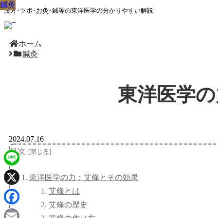
鍼灸
鍼灸
鍼灸
鍼灸
鍼灸
鍼灸
鍼灸
鍼灸
鍼灸
漢方･ツボ･お灸･鍼等の東洋医学の分かりやすい解説
ホーム
鍼灸
東洋医学の
2024.07.16
目次
Line
東洋医学の力：艾條とその効果
艾條とは
X
艾條の歴史
Facebook