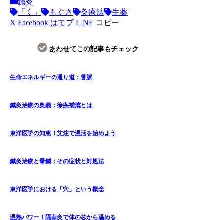
鍼灸
「く」
もぐさ
灸療法
生薬
X
Facebook
はてブ
LINE
コピー
あわせてこの記事もチェック
生命エネルギーの通り道：督脈
鍼灸治療の奥義：徐疾補瀉とは
東洋医学の知恵！艾炷で温活を始めよう
鍼灸治療と暈鍼：その症状と対処法
東洋医学における「穴」という概念
温熱パワー！隔蒜灸で体の芯から温める