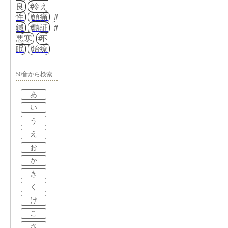
良
冷え
性
頭痛
鍼
熱証
悪寒
不
眠
治療
50音から検索
あ
い
う
え
お
か
き
く
け
こ
さ