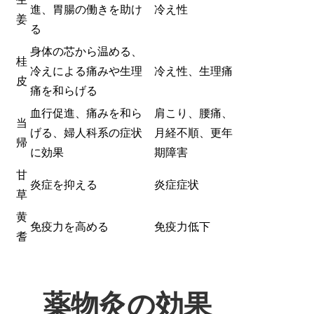
進、胃腸の働きを助け
冷え性
姜
る
身体の芯から温める、
桂
冷えによる痛みや生理
冷え性、生理痛
皮
痛を和らげる
血行促進、痛みを和ら
肩こり、腰痛、
当
げる、婦人科系の症状
月経不順、更年
帰
に効果
期障害
甘
炎症を抑える
炎症症状
草
黄
免疫力を高める
免疫力低下
耆
薬物灸の効果