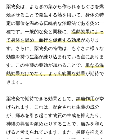
薬物灸は、よもぎの葉から作られるもぐさを燃
焼させることで発生する熱を用いて、身体の特
定の部位を温める伝統的な治療法である灸の一
種です。一般的な灸と同様に、
温熱効果によっ
て身体を温め、血行を促進する効果
がありま
す。さらに、薬物灸の特徴は、もぐさに様々な
効能を持つ生薬が練り込まれている点にありま
す。この生薬の薬効が加わることで、
単なる温
熱効果だけでなく、より広範囲な効果
が期待で
きます。
薬物灸で期待できる効果として、
鎮痛作用
が挙
げられます。これは、配合された生薬の成分
が、痛みを引き起こす物質の生成を抑えたり、
神経の興奮を鎮めたりすることで、痛みを和ら
げると考えられています。また、炎症を抑える