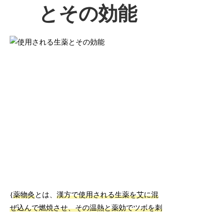
とその効能
{
薬物灸
とは、
漢方で使用される生薬を艾に混
ぜ込んで燃焼させ、その温熱と薬効でツボを刺