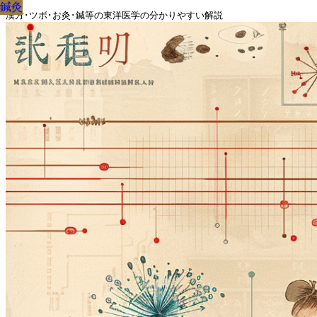
鍼灸
鍼灸
鍼灸
鍼灸
鍼灸
鍼灸
鍼灸
鍼灸
鍼灸
漢方･ツボ･お灸･鍼等の東洋医学の分かりやすい解説