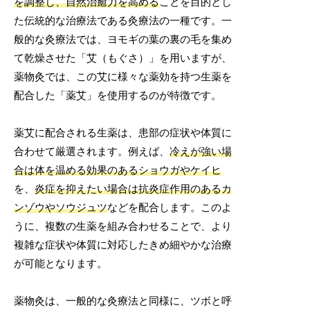
を調整し、自然治癒力を高める
ことを目的とし
た伝統的な治療法である灸療法の一種です。一
般的な灸療法では、ヨモギの葉の裏の毛を集め
て乾燥させた「艾（もぐさ）」を用いますが、
薬物灸では、この艾に様々な薬効を持つ生薬を
配合した「薬艾」を使用するのが特徴です。
薬艾に配合される生薬は、患部の症状や体質に
合わせて厳選されます。例えば、
冷えが強い場
合は体を温める効果のあるショウガやケイヒ
を、
炎症を抑えたい場合は抗炎症作用のあるカ
ンゾウやソウジュツ
などを配合します。このよ
うに、複数の生薬を組み合わせることで、より
複雑な症状や体質に対応したきめ細やかな治療
が可能となります。
薬物灸は、一般的な灸療法と同様に、ツボと呼