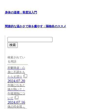
身体の道標：骨度法入門
間接的な温かさで体を癒やす：隔物灸のススメ
検索
検索されてい
る用語
肝鬱脾虚：心
身に不調をも
たらす滞り
2024.07.20
午後になると
体が熱い？：
午後潮熱につ
いて
2024.07.16
体の司令塔：