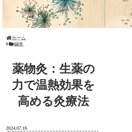
ホーム
鍼灸
薬物灸：生薬の
力で温熱効果を
高める灸療法
2024.07.16