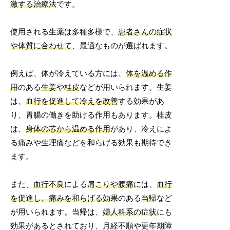
激する治療法
です。
使用される生薬は多種多様で、
患者さんの症状
や体質に合わせて
、最適なものが選ばれます。
例えば、体が冷えている方には、
体を温める作
用
のある
生姜
や
桂皮
などが用いられます。生姜
は、
血行を促進して冷えを改善
する効果があ
り、胃腸の働きを助ける作用もあります。桂皮
は、
身体の芯から温める作用
があり、冷えによ
る痛みや生理痛などを和らげる効果も期待でき
ます。
また、
血行不良
による
肩こりや腰痛
には、
血行
を促進し、痛みを和らげる効果
のある
当帰
など
が用いられます。当帰は、
婦人科系の症状
にも
効果があるとされており、月経不順や更年期障