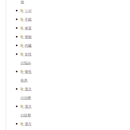
他
ツボ
不眠
体質
便秘
内臓
女性
の悩み
慢性
疾患
漢方
の治療
漢方
の診察
漢方