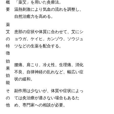
概
「薬艾」を用いた灸療法。
要
温熱刺激により気血の流れを調整し、
自然治癒力を高める。
薬
艾
患部の症状や体質に合わせて、艾にシ
の
ョウガ、ケイヒ、カンゾウ、ソウジュ
特
ツなどの生薬を配合する。
徴
効
腰痛、肩こり、冷え性、生理痛、消化
果
不良、自律神経の乱れなど、幅広い症
効
状の緩和。
能
そ
副作用は少ないが、体質や症状によっ
の
ては灸治療が適さない場合もあるた
他
め、専門家への相談が必要。