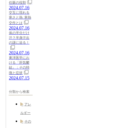
任脈の役割
2024.07.16
交互に現れる
寒さと熱: 寒熱
交作とは
2024.07.16
体の半分だけ
汗？半身汗出
の謎に迫る！
2024.07.16
東洋医学にお
ける「肝気鬱
結」：その特
徴と症状
2024.07.15
分類から検索
アレ
ルギー
その