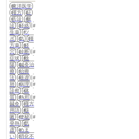
東洋医学
漢方
証
舌診
脈
診
経絡
生薬
ツ
ボ
気
漢
方薬
経
穴
診断
症状
陰
陽
鍼灸治
療
治療
法
陰虚
肺
病理
診察
体
質
熱邪
鍼灸
漢方
用語
咳
嗽
便秘
発熱
気
虚
めま
い
消化不