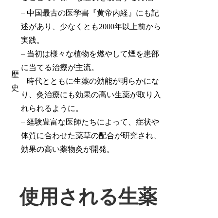
– 中国最古の医学書『黄帝内経』にも記
述があり、少なくとも2000年以上前から
実践。
– 当初は様々な植物を燃やして煙を患部
に当てる治療が主流。
歴
– 時代とともに生薬の効能が明らかにな
史
り、灸治療にも効果の高い生薬が取り入
れられるように。
– 経験豊富な医師たちによって、症状や
体質に合わせた薬草の配合が研究され、
効果の高い薬物灸が開発。
使用される生薬