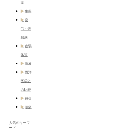
薬
生薬
疲
労・倦
怠感
虚弱
体質
血液
西洋
医学と
の比較
鍼灸
頭痛
人気のキーワ
ード