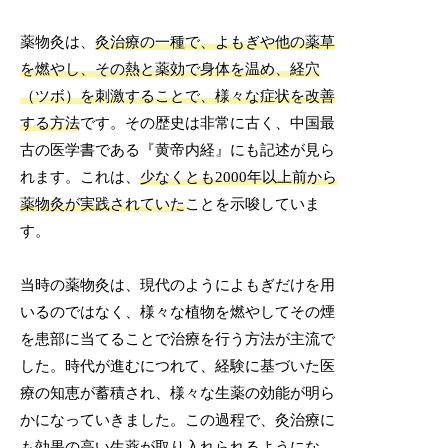
薬物灸は、
灸治療の一種で、よもぎや他の薬草
を燃やし、その熱と薬効で身体を温め、経穴
（ツボ）を刺激することで、様々な症状を改善
する方法
です。その歴史は非常に古く、中国最
古の医学書である『黄帝内経』にも記述が見ら
れます。これは、
少なくとも2000年以上前から
薬物灸が実践されていた
ことを示唆していま
す。
当時の薬物灸は、現代のようによもぎだけを用
いるのではなく、様々な植物を燃やしてその煙
を患部に当てることで治療を行う方法が主流で
した。時代が進むにつれて、経験に基づいた医
療の知恵が蓄積され、様々な生薬の効能が明ら
かになっていきました。この過程で、灸治療に
も効果の高い生薬が取り入れられるようにな