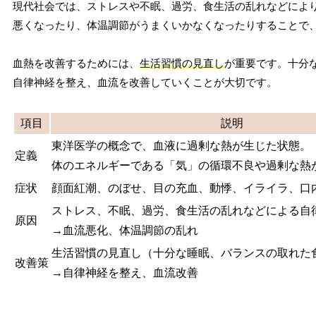
現代社会では、ストレスや不眠、過労、食生活の乱れなどによ
悪くなったり、体温調節がうまくいかなくなったりすることで
血熱を改善するためには、
生活習慣の見直し
が重要です。十分
自律神経を整え、血流を改善していくことが大切です。
項目
説明
東洋医学の概念で、血液に過剰な熱が生じた状態。
定義
体のエネルギーである「気」の循環不良や過剰な熱
症状
顔面紅潮、のぼせ、目の充血、動悸、イライラ、口
ストレス、不眠、過労、食生活の乱れなどによる自
原因
→血流悪化、体温調節の乱れ
生活習慣の見直し（十分な睡眠、バランスの取れた
改善策
→自律神経を整え、血流改善