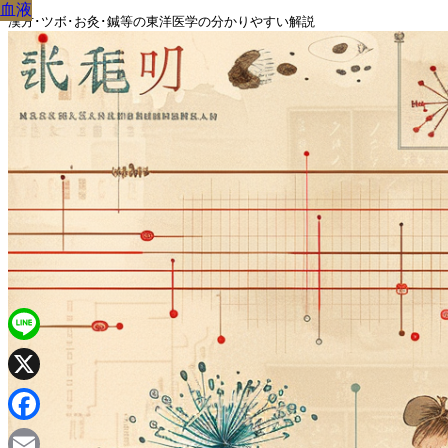
血液
血液
血液
血液
血液
血液
血液
血液
血液
漢方･ツボ･お灸･鍼等の東洋医学の分かりやすい解説
Line
X
Facebook