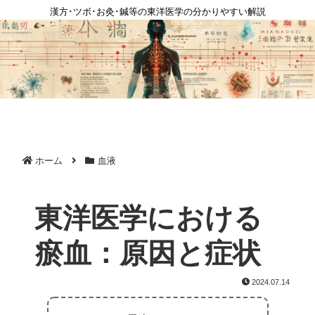
漢方･ツボ･お灸･鍼等の東洋医学の分かりやすい解説
ホーム
血液
東洋医学における
瘀血：原因と症状
2024.07.14