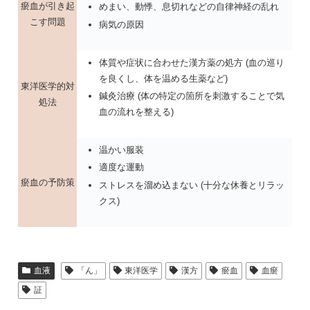
瘀血が引き起
めまい、動悸、息切れなどの自律神経の乱れ
こす問題
病気の原因
体質や症状に合わせた漢方薬の処方 (血の巡り
を良くし、体を温める生薬など)
東洋医学的対
鍼灸治療 (体の特定の箇所を刺激することで気
処法
血の流れを整える)
温かい服装
適度な運動
瘀血の予防策
ストレスを溜め込まない (十分な休養とリラッ
クス)
血液
「ん」
東洋医学
漢方
瘀血
血瘀
証