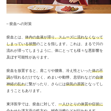
– 瘀血への対策
瘀血とは、
体内の血液が滞り、スムーズに流れなくなって
しまっている状態
のことを指します。これは、まるで川の
流れが滞ってしまうように、体にとっても様々な悪影響を
及ぼす可能性があります。
瘀血を放置すると、肩こりや腰痛、冷え性といった
体の不
調
が現れるだけでなく、めまいや動悸、息切れなどの
自律
神経の乱れ
に繋がったり、さらには
病気の原因
となってし
まうこともあります。
東洋医学では、瘀血に対して、
一人ひとりの体質や症状に
合わせた漢方薬の処方
や、
鍼灸治療
などが行われます。