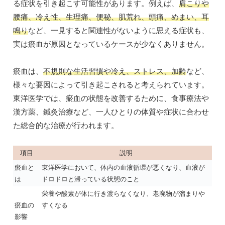
る症状を引き起こす可能性があります。例えば、
肩こりや
腰痛、冷え性、生理痛、便秘、肌荒れ、頭痛、めまい、耳
鳴り
など、一見すると関連性がないように思える症状も、
実は瘀血が原因となっているケースが少なくありません。
瘀血は、
不規則な生活習慣や冷え、ストレス、加齢
など、
様々な要因によって引き起こされると考えられています。
東洋医学では、瘀血の状態を改善するために、食事療法や
漢方薬、鍼灸治療など、一人ひとりの体質や症状に合わせ
た総合的な治療が行われます。
項目
説明
瘀血と
東洋医学において、体内の血液循環が悪くなり、血液が
は
ドロドロと滞っている状態のこと
栄養や酸素が体に行き渡らなくなり、老廃物が溜まりや
瘀血の
すくなる
影響