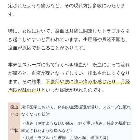
定されたような痛みなど、その現れ方は多岐にわたりま
す。
特に、女性において、瘀血は月経に関連したトラブルを引
き起こしやすいと言われています。生理痛や月経不順も、
瘀血が原因で起こることがあります。
本来はスムーズに出て行くべき経血が、瘀血によって流れ
が滞ると、血液が塊となってしまい、排出されにくくなり
ます。その結果、
下腹部や腰に強い痛みを感じたり、月経
周期が乱れたり
といった症状が現れるのです。
瘀血
東洋医学において、体内の血液循環が滞り、スムーズに流れ
とは
なくなった状態
・痛み（刺すような鋭い痛み、鈍く重い痛み、特定の場所に
症状
固定されたような痛みなど）
・月経トラブル（生理痛、月経不順、経血の塊）