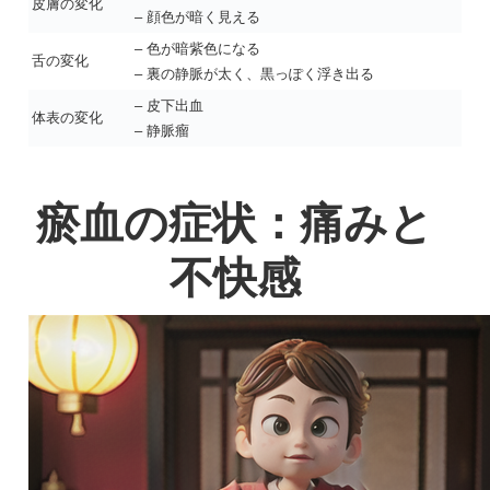
皮膚の変化
– 顔色が暗く見える
– 色が暗紫色になる
舌の変化
– 裏の静脈が太く、黒っぽく浮き出る
– 皮下出血
体表の変化
– 静脈瘤
瘀血の症状：痛みと
不快感