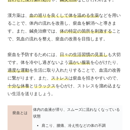
漢方薬は、
血の巡りを良くして体を温める生薬
などを用い
ることで、体内の流れを改善し、瘀血を解消へと導きま
す。また、鍼灸治療では、
体の特定の箇所を刺激する
こと
で、気血の流れを整え、瘀血の改善を目指します。
瘀血を予防するためには、
日々の生活習慣の見直し
も大切
です。体を冷やし過ぎないよう
温かい服装
を心がけたり、
適度な運動
を生活に取り入れたりすることで、血流の改善
に繋がります。また、
ストレス
は瘀血を招きやすいので、
十分な休養
と
リラックス
を心がけ、ストレスを溜め込まな
い生活を送りましょう。
体内の血液が滞り、スムーズに流れなくなっている
瘀血とは
状態
肩こり、腰痛、冷え性などの体の不調