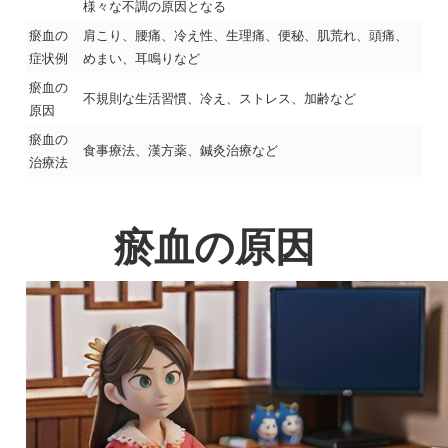
様々な不調の原因となる
瘀血の
肩こり、腰痛、冷え性、生理痛、便秘、肌荒れ、頭痛、
症状例
めまい、耳鳴りなど
瘀血の
不規則な生活習慣、冷え、ストレス、加齢など
原因
瘀血の
食事療法、漢方薬、鍼灸治療など
治療法
瘀血の原因