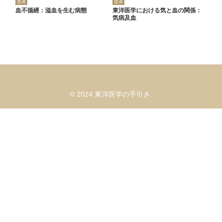
血液
血液
血不循經：溢血を生む病態
東洋医学における気と血の関係：
気病及血
© 2024 東洋医学の手引き.