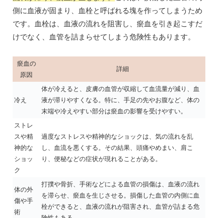
側に血液が固まり、血栓と呼ばれる塊を作ってしまうため
です。血栓は、血液の流れを阻害し、瘀血を引き起こすだ
けでなく、血管を詰まらせてしまう危険性もあります。
瘀血の
詳細
原因
体が冷えると、皮膚の血管が収縮して血流量が減り、血
冷え
液が滞りやすくなる。特に、手足の先やお腹など、体の
末端や冷えやすい部分は瘀血の影響を受けやすい。
ストレ
スや精
過度なストレスや精神的なショックは、気の流れを乱
神的な
し、血流を悪くする。その結果、頭痛やめまい、肩こ
ショッ
り、便秘などの症状が現れることがある。
ク
打撲や骨折、手術などによる血管の損傷は、血液の流れ
体の外
を滞らせ、瘀血を生じさせる。損傷した血管の内側に血
傷や手
栓ができると、血液の流れが阻害され、血管が詰まる危
術
険性もある。