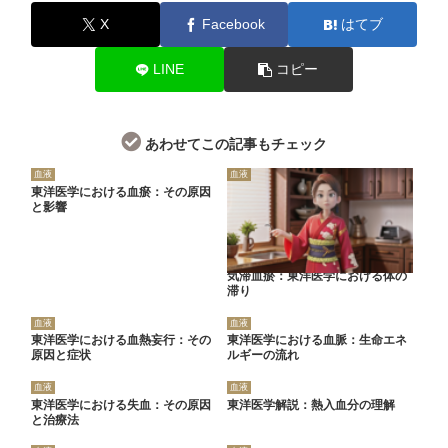
X
Facebook
はてブ
LINE
コピー
あわせてこの記事もチェック
血液
血液
東洋医学における血瘀：その原因
と影響
気滞血瘀：東洋医学における体の
滞り
血液
血液
東洋医学における血熱妄行：その
東洋医学における血脈：生命エネ
原因と症状
ルギーの流れ
血液
血液
東洋医学における失血：その原因
東洋医学解説：熱入血分の理解
と治療法