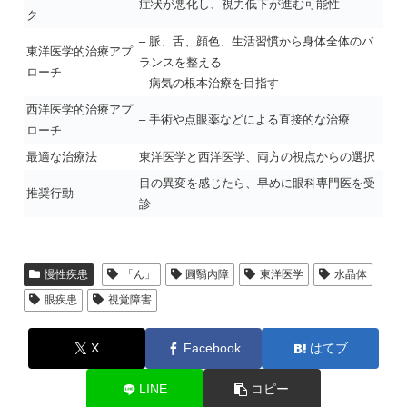
症状が悪化し、視力低下が進む可能性
ク
– 脈、舌、顔色、生活習慣から身体全体のバ
東洋医学的治療アプ
ランスを整える
ローチ
– 病気の根本治療を目指す
西洋医学的治療アプ
– 手術や点眼薬などによる直接的な治療
ローチ
最適な治療法
東洋医学と西洋医学、両方の視点からの選択
目の異変を感じたら、早めに眼科専門医を受
推奨行動
診
慢性疾患
「ん」
圓翳內障
東洋医学
水晶体
眼疾患
視覚障害
X
Facebook
はてブ
LINE
コピー