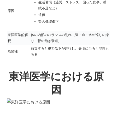
生活習慣（過労、ストレス、偏った食事、睡
眠不足など）
原因
遺伝
腎の機能低下
東洋医学的解
体の内部のバランスの乱れ（気・血・水の巡りの滞
釈
り、腎の働き衰退）
放置すると視力低下が進行し、失明に至る可能性も
危険性
ある
東洋医学における原
因