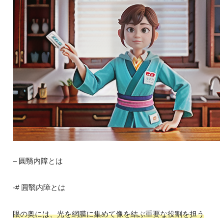
– 圓翳内障とは
-# 圓翳内障とは
眼の奥には、光を網膜に集めて像を結ぶ重要な役割を担う