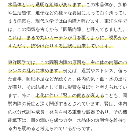
水晶体という透明な組織があります。
この水晶体が、加齢
や生活習慣、遺伝などの様々な要因によって白く濁ってし
まう病気を、現代医学では白内障と呼びます。東洋医学で
は、この病気を古くから「圓翳内障」と呼んできました。
これは、まるで丸いカーテンが目を覆うように、視界がか
すんだり、ぼやけたりする症状に由来しています。
東洋医学では、この圓翳内障の原因を、主に体の内部のバ
ランスの乱れに求めます。
例えば、過労やストレス、偏っ
た食事、睡眠不足などが続くと、体内の気・血・水の巡り
が滞り、その結果として目に影響を及ぼすと考えられてい
ます。特に、
老化に伴い「腎」の働きが衰える
ことも、圓
翳内障の発症と深く関係するとされています。腎は、体内
の水分代謝や成長・発育を司る重要な臓器であり、その機
能低下は、目の潤いを保つ力や、水晶体の透明性を維持す
る力を弱めると考えられているからです。