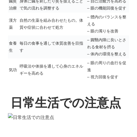
鍼灸
身体に鍼を刺したり灸を据えること
– 自己治癒力を高める
治療
で気の流れを調整する
– 眼の機能回復を促す
– 體内のバランスを整
漢方
自然の生薬を組み合わせたもの。体
える
薬
質や症状に合わせて処方
– 眼の濁りを改善
– 圓翳内障に良いとさ
食養
毎日の食事を通して体質改善を目指
れる食材を摂る
生
す
– 体内の環境を整える
– 眼の周りの血行を促
呼吸法や体操を通して心身のエネル
気功
進
ギーを高める
– 視力回復を促す
日常生活での注意点