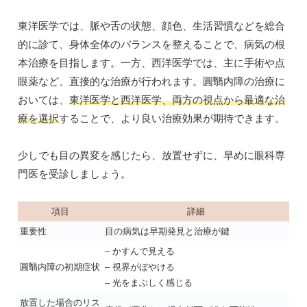
東洋医学では、脈や舌の状態、顔色、生活習慣などを総合
的に診て、身体全体のバランスを整えることで、病気の根
本治療を目指します。一方、西洋医学では、主に手術や点
眼薬など、直接的な治療が行われます。圓翳内障の治療に
おいては、
東洋医学と西洋医学、両方の視点から最適な治
療を選択
することで、より良い治療効果が期待できます。
少しでも目の異変を感じたら、放置せずに、早めに眼科専
門医を受診しましょう。
項目
詳細
重要性
目の病気は早期発見と治療が鍵
– かすんで見える
圓翳内障の初期症状
– 視界がぼやける
– 光をまぶしく感じる
放置した場合のリス