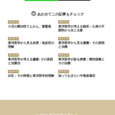
あわせてこの記事もチェック
慢性疾患
慢性疾患
小児の難治性てんかん、慢驚風
東洋医学が考える痴呆：心身の不
調和から生じる影
慢性疾患
慢性疾患
東洋医学から見る皮痹：強皮症の
東洋医学から見る瘰癧：その原因
理解
と治療
慢性疾患
慢性疾患
東洋医学が考える臁瘡: その原因
東洋医学が診る肺痿：慢性咳嗽と
と治療法
その治療
慢性疾患
慢性疾患
白疕：その特徴と東洋医学的理解
知っておきたい中風後遺症