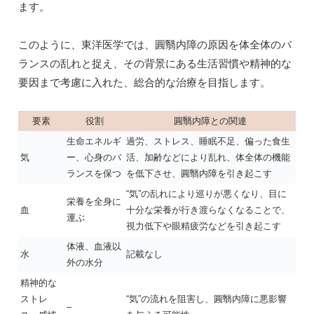
ます。
このように、東洋医学では、圓翳内障の原因を体全体のバ
ランスの乱れと捉え、その背景にある生活習慣や精神的な
要因まで考慮に入れた、総合的な治療を目指します。
要素
役割
圓翳内障との関連
生命エネルギ
過労、ストレス、睡眠不足、偏った食生
気
ー、心身のバ
活、加齢などにより乱れ、体全体の機能
ランスを保つ
を低下させ、圓翳内障を引き起こす
“気”の乱れにより巡りが悪くなり、目に
栄養を全身に
血
十分な栄養が行き渡らなくなることで、
運ぶ
視力低下や眼精疲労などを引き起こす
体液、血液以
水
記載なし
外の水分
精神的な
ストレ
“気”の流れを阻害し、圓翳内障に悪影響
–