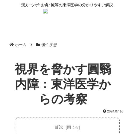
漢方･ツボ･お灸･鍼等の東洋医学の分かりやすい解説
ホーム
慢性疾患
視界を脅かす圓翳
内障：東洋医学か
らの考察
2024.07.16
目次