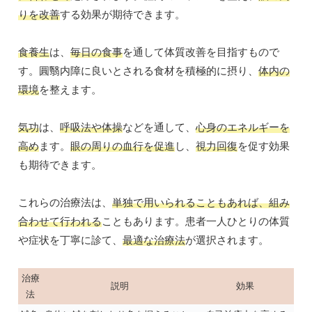
りを改善
する効果が期待できます。
食養生
は、
毎日の食事
を通して体質改善を目指すもので
す。圓翳内障に良いとされる食材を積極的に摂り、
体内の
環境
を整えます。
気功
は、
呼吸法や体操
などを通して、
心身のエネルギーを
高め
ます。
眼の周りの血行を促進
し、
視力回復
を促す効果
も期待できます。
これらの治療法は、
単独で用いられることもあれば、組み
合わせて行われる
こともあります。患者一人ひとりの体質
や症状を丁寧に診て、
最適な治療法
が選択されます。
治療
説明
効果
法