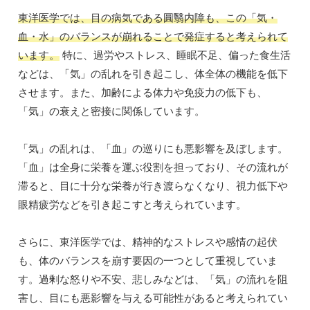
東洋医学では、目の病気である圓翳内障も、この「気・
血・水」のバランスが崩れることで発症すると考えられて
います。
特に、過労やストレス、睡眠不足、偏った食生活
などは、「気」の乱れを引き起こし、体全体の機能を低下
させます。また、加齢による体力や免疫力の低下も、
「気」の衰えと密接に関係しています。
「気」の乱れは、「血」の巡りにも悪影響を及ぼします。
「血」は全身に栄養を運ぶ役割を担っており、その流れが
滞ると、目に十分な栄養が行き渡らなくなり、視力低下や
眼精疲労などを引き起こすと考えられています。
さらに、東洋医学では、精神的なストレスや感情の起伏
も、体のバランスを崩す要因の一つとして重視していま
す。過剰な怒りや不安、悲しみなどは、「気」の流れを阻
害し、目にも悪影響を与える可能性があると考えられてい