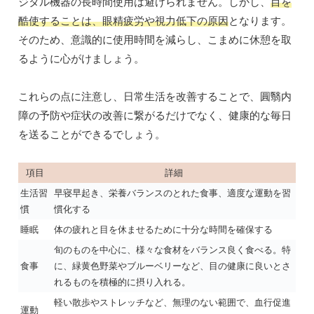
ジタル機器の長時間使用は避けられません。しかし、
目を
酷使することは、眼精疲労や視力低下の原因
となります。
そのため、意識的に使用時間を減らし、こまめに休憩を取
るように心がけましょう。
これらの点に注意し、日常生活を改善することで、圓翳内
障の予防や症状の改善に繋がるだけでなく、健康的な毎日
を送ることができるでしょう。
項目
詳細
生活習
早寝早起き、栄養バランスのとれた食事、適度な運動を習
慣
慣化する
睡眠
体の疲れと目を休ませるために十分な時間を確保する
旬のものを中心に、様々な食材をバランス良く食べる。特
食事
に、緑黄色野菜やブルーベリーなど、目の健康に良いとさ
れるものを積極的に摂り入れる。
軽い散歩やストレッチなど、無理のない範囲で、血行促進
運動