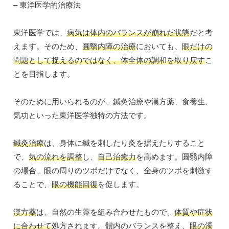
– 東洋医学的治療法
東洋医学では、
病気は体内のバランスが崩れた状態
だと考
えます。そのため、
圓翳内障の治療
においても、
眼だけの
問題として捉えるのではなく、体全体の調和を取り戻す
こ
とを目指します。
そのために用いられるのが、鍼灸治療や漢方薬、食養生、
気功といった東洋医学独特の方法です。
鍼灸治療
は、身体に鍼を刺したり灸を据えたりすること
で、
気の流れを調整
し、
自己治癒力
を高めます。圓翳内障
の場合、眼の周りのツボだけでなく、全身のツボを刺激す
ることで、
眼の機能回復
を促します。
漢方薬
は、自然の生薬を組み合わせたもので、
体質や症状
に合わせて
処方されます。體内のバランスを整え、
眼の濁