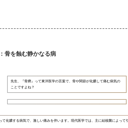
：骨を蝕む静かなる病
先生、『骨癆』って東洋医学の言葉で、骨や関節が化膿して痛む病気の
ことですよね？
って化膿する病気で、激しい痛みを伴います。現代医学では、主に結核菌によって