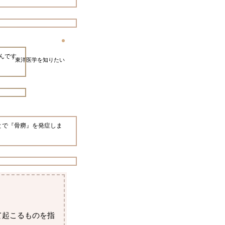
んです
東洋医学を知りたい
とで『骨癆』を発症しま
て起こるものを指