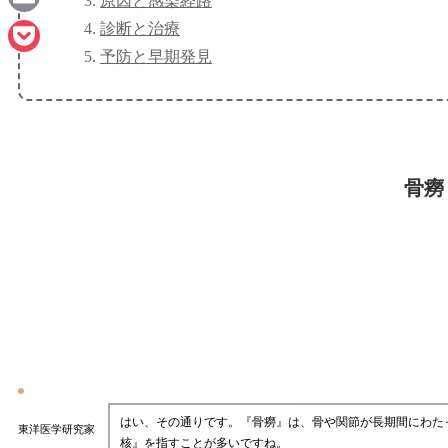
原因と感染経路
Email
診断と治療
予防と早期発見
Pocket
骨癆
はい、その通りです。『骨癆』は、骨や関節が長期間にわた
東洋医学研究家
核』を指すことが多いですね。