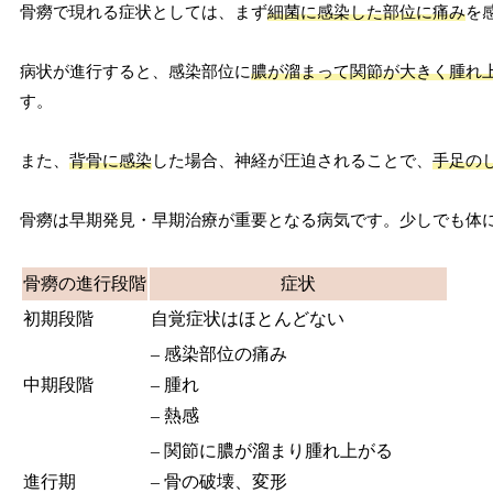
骨癆で現れる症状としては、まず
細菌に感染した部位に痛み
を
病状が進行すると、感染部位に
膿が溜まって関節が大きく腫れ
す。
また、
背骨に感染
した場合、神経が圧迫されることで、
手足の
骨癆は早期発見・早期治療が重要となる病気です。少しでも体
骨癆の進行段階
症状
初期段階
自覚症状はほとんどない
– 感染部位の痛み
中期段階
– 腫れ
– 熱感
– 関節に膿が溜まり腫れ上がる
進行期
– 骨の破壊、変形