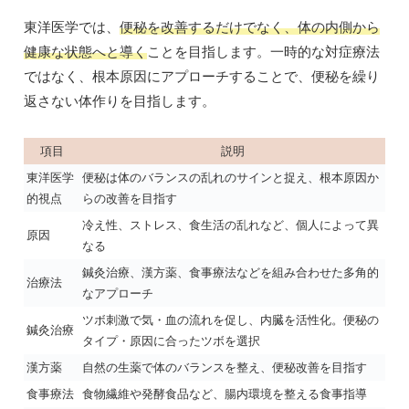
東洋医学では、
便秘を改善するだけでなく、体の内側から
健康な状態へと導く
ことを目指します。一時的な対症療法
ではなく、根本原因にアプローチすることで、便秘を繰り
返さない体作りを目指します。
項目
説明
東洋医学
便秘は体のバランスの乱れのサインと捉え、根本原因か
的視点
らの改善を目指す
冷え性、ストレス、食生活の乱れなど、個人によって異
原因
なる
鍼灸治療、漢方薬、食事療法などを組み合わせた多角的
治療法
なアプローチ
ツボ刺激で気・血の流れを促し、内臓を活性化。便秘の
鍼灸治療
タイプ・原因に合ったツボを選択
漢方薬
自然の生薬で体のバランスを整え、便秘改善を目指す
食事療法
食物繊維や発酵食品など、腸内環境を整える食事指導