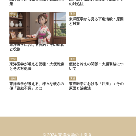
策
の対処法
便秘
便秘
東洋医学から見る下痢淸穀：原因
と対策
東洋医学における脾約：その症状
と役割
便秘
便秘
東洋医学が考える便秘：大便乾燥
便秘と冷えの関係：大腸寒結につ
とその対処法
いて
便秘
便秘
東洋医学が考える、様々な硬さの
東洋医学における「注泄」：その
便「溏結不調」とは
原因と治療法
© 2024 東洋医学の手引き.