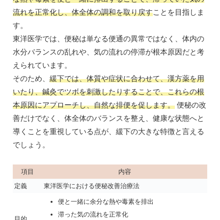
流れを正常化し、体全体の調和を取り戻す
ことを目指しま
す。
東洋医学では、便秘は単なる便通の異常ではなく、体内の
水分バランスの乱れや、気の流れの停滞が根本原因だと考
えられています。
そのため、
緩下では、体質や症状に合わせて、漢方薬を用
いたり、鍼灸でツボを刺激したりすることで、これらの根
本原因にアプローチし、自然な排便を促します。
便秘の改
善だけでなく、体全体のバランスを整え、健康な状態へと
導くことを重視している点が、緩下の大きな特徴と言える
でしょう。
項目
内容
定義
東洋医学における便秘改善治療法
便と一緒に余分な熱や毒素を排出
滞った気の流れを正常化
目的