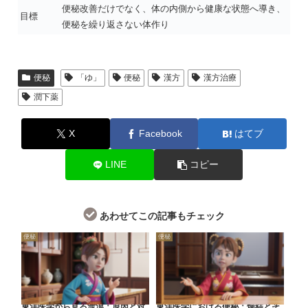
便秘改善だけでなく、体の内側から健康な状態へ導き、
目標
便秘を繰り返さない体作り
便秘
「ゆ」
便秘
漢方
漢方治療
潤下薬
X
Facebook
はてブ
LINE
コピー
あわせてこの記事もチェック
便秘
便秘
東洋医学から見る泄瀉：原因と対
東洋医学における便秘：燥結とそ