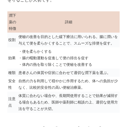
潤下
薬の
詳細
特徴
便秘の改善を目的とした緩下療法に用いられる。腸に潤いを
役割
与えて便を柔らかくすることで、スムーズな排便を促す。
・便を柔らかくする
効果
・腸の蠕動運動を促進して便の排出を促す
・体内の熱を取り除くことで便秘を改善する
種類
患者さんの体質や症状に合わせて適切な潤下薬を選ぶ。
安全
自然の力を利用して穏やかに作用するため、体への負担が少
性
なく、比較的安全性の高い便秘治療薬。
体質に合わない場合や、長期間使用することで効果が減弱す
注意
る場合もあるため、医師や薬剤師に相談の上、適切な使用方
点
法を守ることが大切。