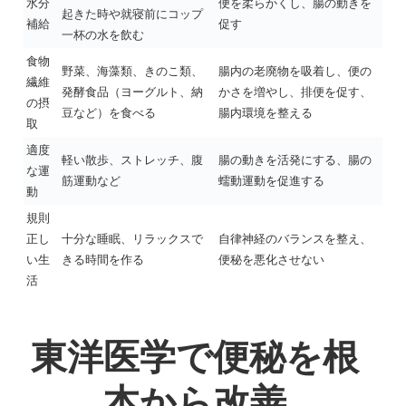
水分
便を柔らかくし、腸の動きを
起きた時や就寝前にコップ
補給
促す
一杯の水を飲む
食物
野菜、海藻類、きのこ類、
腸内の老廃物を吸着し、便の
繊維
発酵食品（ヨーグルト、納
かさを増やし、排便を促す、
の摂
豆など）を食べる
腸内環境を整える
取
適度
軽い散歩、ストレッチ、腹
腸の動きを活発にする、腸の
な運
筋運動など
蠕動運動を促進する
動
規則
正し
十分な睡眠、リラックスで
自律神経のバランスを整え、
い生
きる時間を作る
便秘を悪化させない
活
東洋医学で便秘を根
本から改善