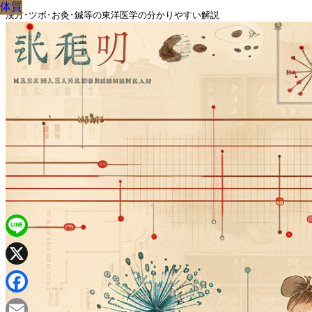
体質
体質
体質
体質
体質
体質
体質
体質
体質
漢方･ツボ･お灸･鍼等の東洋医学の分かりやすい解説
Line
X
Facebook