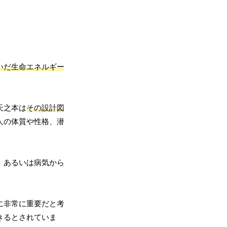
いだ生命エネルギー
天之本は
その設計図
人の体質や性格、潜
、あるいは病気から
に非常に重要だと考
きるとされていま