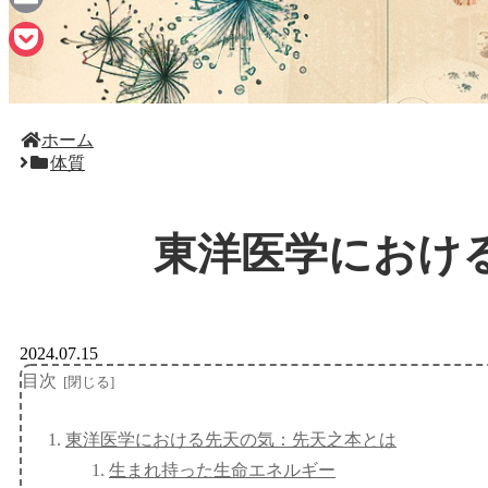
Email
Pocket
ホーム
体質
東洋医学におけ
2024.07.15
目次
東洋医学における先天の気：先天之本とは
生まれ持った生命エネルギー