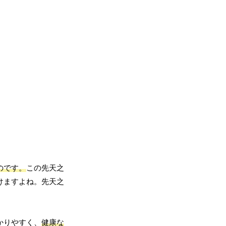
のです。
この先天之
けますよね。先天之
。
かりやすく、
健康な