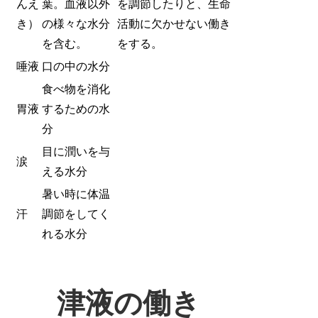
んえ
葉。血液以外
を調節したりと、生命
き）
の様々な水分
活動に欠かせない働き
を含む。
をする。
唾液
口の中の水分
食べ物を消化
胃液
するための水
分
目に潤いを与
涙
える水分
暑い時に体温
汗
調節をしてく
れる水分
津液の働き