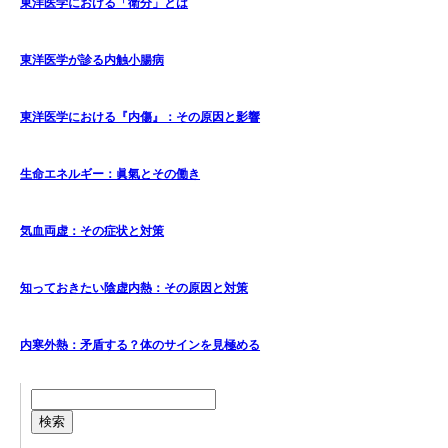
東洋医学における「衛分」とは
東洋医学が診る内触小腸病
東洋医学における『内傷』：その原因と影響
生命エネルギー：眞氣とその働き
気血両虚：その症状と対策
知っておきたい陰虚内熱：その原因と対策
内寒外熱：矛盾する？体のサインを見極める
検索