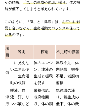
その結果、
「気」の生成や循環が滞り
、体の機
能が低下してしまうと考えられています。
このように、「気」と「津液」は、
お互いに影
響し合いながら、生命活動のバランスを保って
いる
のです。
項
説明
役割
不足時の影響
目
目に見えな
体のエンジ
津液不足、体
いエネルギ
ン、津液の
内乾燥、栄養
気
ー、生命活
生成と循環
不足、老廃物
動の根源
を促す
蓄積
唾液、血
栄養供給、
気循環の滞
津
液、汗、リ
老廃物回
り、気生成の
液
ンパ液など
収、体の潤
低下、体の機