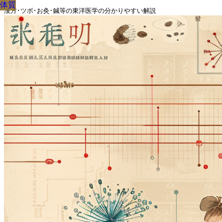
体質
体質
体質
体質
体質
体質
体質
体質
体質
漢方･ツボ･お灸･鍼等の東洋医学の分かりやすい解説