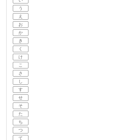
い
う
え
お
か
き
く
け
こ
さ
し
す
せ
そ
た
ち
つ
て