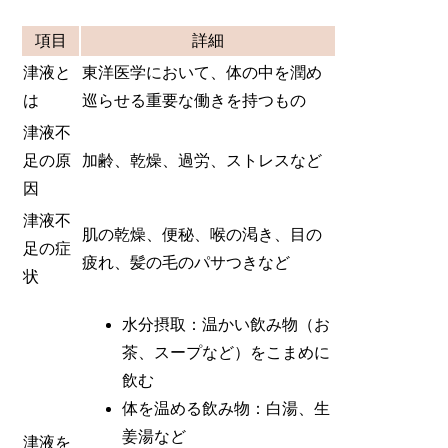
項目
詳細
津液と
東洋医学において、体の中を潤め
は
巡らせる重要な働きを持つもの
津液不
足の原
加齢、乾燥、過労、ストレスなど
因
津液不
肌の乾燥、便秘、喉の渇き、目の
足の症
疲れ、髪の毛のパサつきなど
状
水分摂取：温かい飲み物（お
茶、スープなど）をこまめに
飲む
体を温める飲み物：白湯、生
姜湯など
津液を