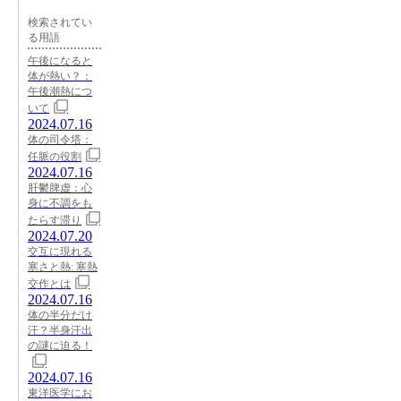
検索されてい
る用語
午後になると
体が熱い？：
午後潮熱につ
いて
2024.07.16
体の司令塔：
任脈の役割
2024.07.16
肝鬱脾虚：心
身に不調をも
たらす滞り
2024.07.20
交互に現れる
寒さと熱: 寒熱
交作とは
2024.07.16
体の半分だけ
汗？半身汗出
の謎に迫る！
2024.07.16
東洋医学にお