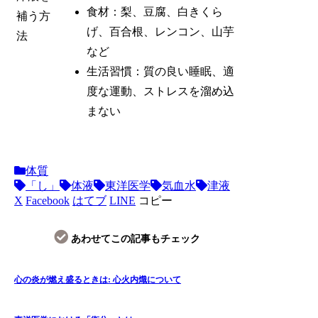
食材：梨、豆腐、白きくら
補う方
げ、百合根、レンコン、山芋
法
など
生活習慣：質の良い睡眠、適
度な運動、ストレスを溜め込
まない
体質
「し」
体液
東洋医学
気血水
津液
X
Facebook
はてブ
LINE
コピー
あわせてこの記事もチェック
心の炎が燃え盛るときは: 心火内熾について