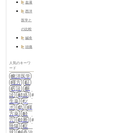
血液
西洋
医学と
の比較
鍼灸
頭痛
人気のキーワ
ード
東洋医学
漢方
証
舌診
脈
診
経絡
生薬
ツ
ボ
気
漢
方薬
経
穴
診断
陰陽
症
状
鍼灸治