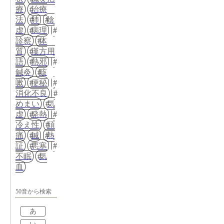
療
治療
法
肺
陰
虚
病理
診察
体
質
漢方用
語
熱邪
鍼灸
咳
嗽
便秘
消化不良
めまい
気
虚
発熱
冷え性
頭
痛
鍼
熱
証
悪寒
不眠
気
血
50音から検索
あ