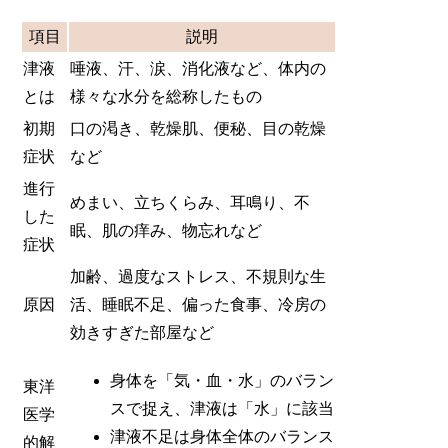
項目
説明
津液
唾液、汗、涙、消化液など、体内の
とは
様々な水分を総称したもの
初期
口の渇き、乾燥肌、便秘、目の乾燥
症状
など
進行
めまい、立ちくらみ、耳鳴り、不
した
眠、肌の痒み、物忘れなど
症状
加齢、過度なストレス、不規則な生
原因
活、睡眠不足、偏った食事、冷房の
効きすぎた部屋など
身体を「気・血・水」のバラン
東洋
スで捉え、津液は「水」に該当
医学
津液不足は身体全体のバランス
的解