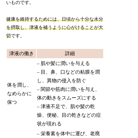
いものです。
健康を維持するためには、日頃から十分な水分
を摂取し、津液を補うように心がけることが大
切
です。
津液の働き
詳細
– 肌や髪に潤いを与える
– 目、鼻、口などの粘膜を潤
し、異物の侵入を防ぐ
体を潤し、
– 関節や筋肉に潤いを与え、
なめらかに
体の動きをスムーズにする
保つ
– 津液不足で、肌や髪の乾
燥、便秘、目の乾きなどの症
状が現れる
– 栄養素を体中に運び、老廃