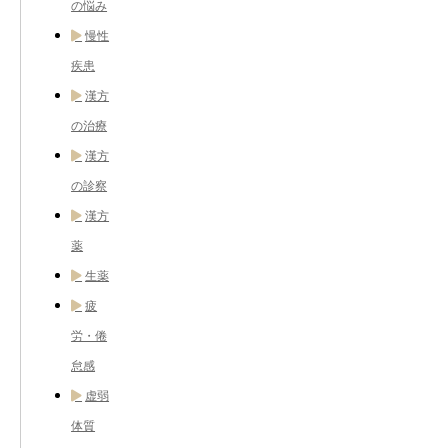
の悩み
慢性
疾患
漢方
の治療
漢方
の診察
漢方
薬
生薬
疲
労・倦
怠感
虚弱
体質