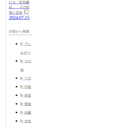
ける「肝気鬱
結」：その特
徴と症状
2024.07.15
分類から検索
アレ
ルギー
その
他
ツボ
不眠
体質
便秘
内臓
女性