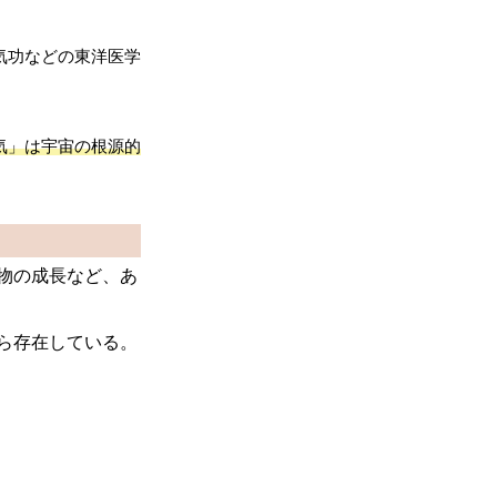
気功などの東洋医学
気」は宇宙の根源的
物の成長など、あ
ら存在している。