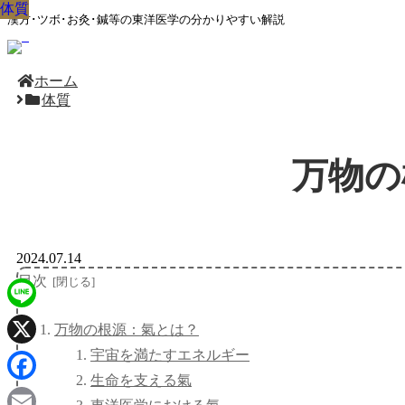
体質
体質
体質
体質
体質
体質
体質
体質
体質
漢方･ツボ･お灸･鍼等の東洋医学の分かりやすい解説
ホーム
体質
万物の
2024.07.14
目次
Line
万物の根源：氣とは？
宇宙を満たすエネルギー
X
生命を支える氣
Facebook