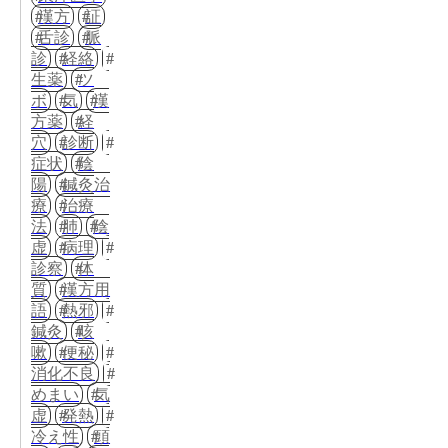
漢方
証
舌診
脈
診
経絡
生薬
ツ
ボ
気
漢
方薬
経
穴
診断
症状
陰
陽
鍼灸治
療
治療
法
肺
陰
虚
病理
診察
体
質
漢方用
語
熱邪
鍼灸
咳
嗽
便秘
消化不良
めまい
気
虚
発熱
冷え性
頭