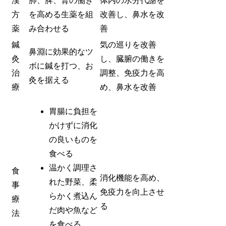
漢
肺、脾、腎の働き
体内の水分代謝を
方
を高める生薬を組
改善し、鼻水を改
薬
み合わせる
善
鍼
気の巡りを改善
鼻淵に効果的なツ
灸
し、臓腑の働きを
ボに鍼を打つ、お
治
調整、免疫力を高
灸を据える
療
め、鼻水を改善
胃腸に負担を
かけずに消化
の良いものを
食べる
温かく調理さ
食
消化機能を高め、
れた野菜、柔
事
免疫力を向上させ
らかく煮込ん
療
る
だ肉や魚など
法
を食べる