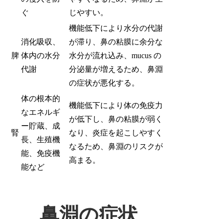
ぐ
じやすい。
機能低下により水分の代謝
消化吸収、
が滞り、鼻の粘膜に余分な
脾
体内の水分
水分が流れ込み、mucus の
代謝
分泌量が増えるため、鼻淵
の症状が悪化する。
体の根本的
機能低下により体の免疫力
なエネルギ
が低下し、鼻の粘膜が弱く
ー貯蔵、成
腎
なり、炎症を起こしやすく
長、生殖機
なるため、鼻淵のリスクが
能、免疫機
高まる。
能など
鼻淵の症状