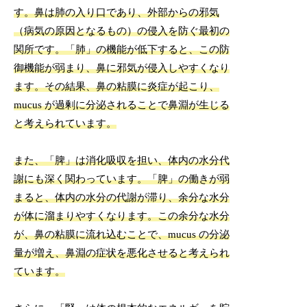
す。鼻は肺の入り口であり、外部からの邪気
（病気の原因となるもの）の侵入を防ぐ最初の
関所です。「肺」の機能が低下すると、この防
御機能が弱まり、鼻に邪気が侵入しやすくなり
ます。その結果、鼻の粘膜に炎症が起こり、
mucus が過剰に分泌されることで鼻淵が生じる
と考えられています。
また、「脾」は消化吸収を担い、体内の水分代
謝にも深く関わっています。「脾」の働きが弱
まると、体内の水分の代謝が滞り、余分な水分
が体に溜まりやすくなります。この余分な水分
が、鼻の粘膜に流れ込むことで、mucus の分泌
量が増え、鼻淵の症状を悪化させると考えられ
ています。