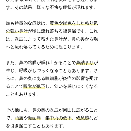
す。その結果、様々な不快な症状が現れます。
最も特徴的な症状は、
黄色や緑色をした粘り気
の強い鼻汁
が喉に流れ落ちる後鼻漏です。これ
は、炎症によって増えた鼻汁が、鼻の奥から喉
へと流れ落ちてくるために起こります。
また、鼻の粘膜が腫れ上がることで
鼻詰まり
が
生じ、呼吸がしづらくなることもあります。さ
らに、鼻の奥にある嗅細胞が炎症の影響を受け
ることで
嗅覚が低下
し、匂いを感じにくくなる
こともあります。
その他にも、鼻の奥の炎症が周囲に広がること
で、
頭痛
や
顔面痛
、
集中力の低下
、
倦怠感
など
を引き起こすこともあります。