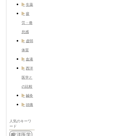
生薬
疲
労・倦
怠感
虚弱
体質
血液
西洋
医学と
の比較
鍼灸
頭痛
人気のキーワ
ード
東洋医学