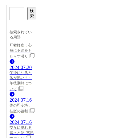
検
索
検索されてい
る用語
肝鬱脾虚：心
身に不調をも
たらす滞り
2024.07.20
午後になると
体が熱い？：
午後潮熱につ
いて
2024.07.16
体の司令塔：
任脈の役割
2024.07.16
交互に現れる
寒さと熱: 寒熱