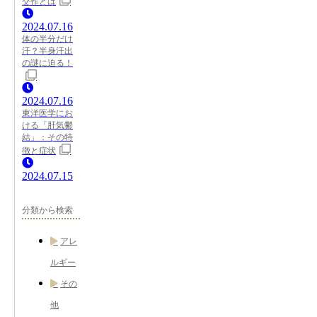
交作とは
2024.07.16
体の半分だけ
汗？半身汗出
の謎に迫る！
2024.07.16
東洋医学にお
ける「肝気鬱
結」：その特
徴と症状
2024.07.15
分類から検索
アレ
ルギー
その
他