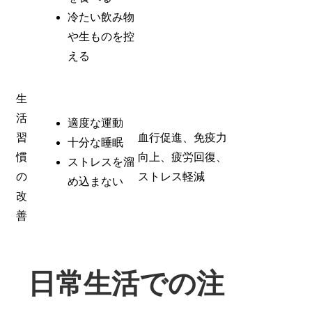
冷たい飲み物
や生ものを控
える
生
活
適度な運動
習
血行促進、免疫力
十分な睡眠
慣
向上、疲労回復、
ストレスを溜
の
ストレス軽減
め込まない
改
善
日常生活での注