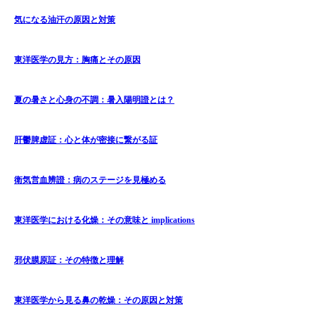
気になる油汗の原因と対策
東洋医学の見方：胸痛とその原因
夏の暑さと心身の不調：暑入陽明證とは？
肝鬱脾虚証：心と体が密接に繋がる証
衛気営血辨證：病のステージを見極める
東洋医学における化燥：その意味と implications
邪伏膜原証：その特徴と理解
東洋医学から見る鼻の乾燥：その原因と対策