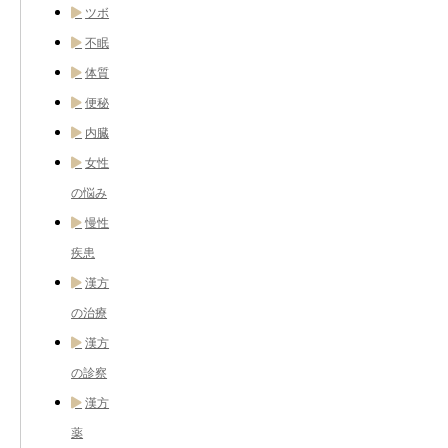
ツボ
不眠
体質
便秘
内臓
女性
の悩み
慢性
疾患
漢方
の治療
漢方
の診察
漢方
薬