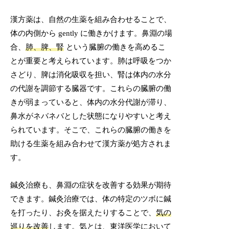
漢方薬は、自然の生薬を組み合わせることで、
体の内側から gently に働きかけます。鼻淵の場
合、
肺、脾、腎
という臓腑の働きを高めるこ
とが重要と考えられています。肺は呼吸をつか
さどり、脾は消化吸収を担い、腎は体内の水分
の代謝を調節する臓器です。これらの臓腑の働
きが弱まっていると、体内の水分代謝が滞り、
鼻水がネバネバとした状態になりやすいと考え
られています。そこで、これらの臓腑の働きを
助ける生薬を組み合わせて漢方薬が処方されま
す。
鍼灸治療も、鼻淵の症状を改善する効果が期待
できます。鍼灸治療では、体の特定のツボに鍼
を打ったり、お灸を据えたりすることで、
気の
巡りを改善
します。気とは、東洋医学において