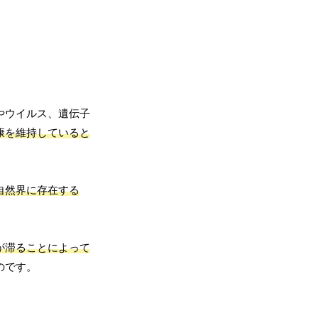
やウイルス、遺伝子
康を維持していると
自然界に存在する
。
が滞ることによって
のです。