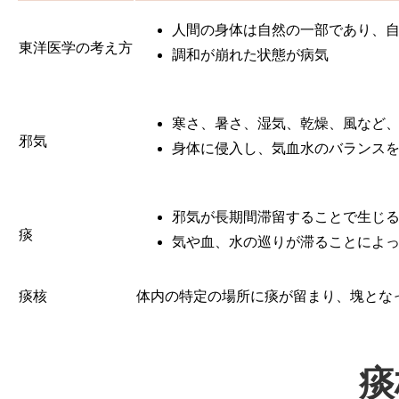
人間の身体は自然の一部であり、
東洋医学の考え方
調和が崩れた状態が病気
寒さ、暑さ、湿気、乾燥、風など
邪気
身体に侵入し、気血水のバランス
邪気が長期間滞留することで生じ
痰
気や血、水の巡りが滞ることによ
痰核
体内の特定の場所に痰が留まり、塊とな
痰