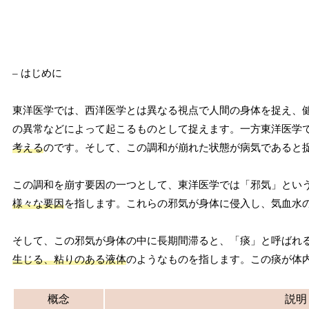
– はじめに
東洋医学では、西洋医学とは異なる視点で人間の身体を捉え、
の異常などによって起こるものとして捉えます。一方東洋医学
考える
のです。そして、この調和が崩れた状態が病気であると
この調和を崩す要因の一つとして、東洋医学では「邪気」とい
様々な要因
を指します。これらの邪気が身体に侵入し、気血水
そして、この邪気が身体の中に長期間滞ると、「痰」と呼ばれ
生じる、粘りのある液体
のようなものを指します。この痰が体
概念
説明