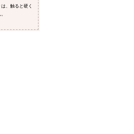
りは、触ると硬く
ん。