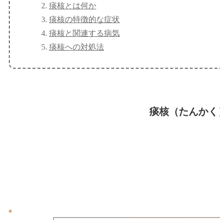
痰核とは何か
痰核の特徴的な症状
痰核と関連する病気
痰核への対処法
痰核（たんかく