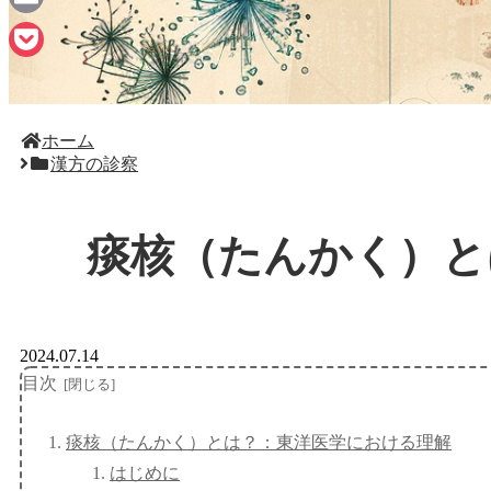
Email
Pocket
ホーム
漢方の診察
痰核（たんかく）と
2024.07.14
目次
痰核（たんかく）とは？：東洋医学における理解
はじめに