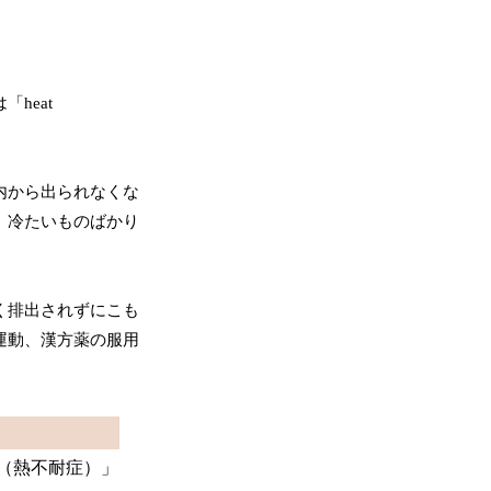
heat
内から出られなくな
、冷たいものばかり
く排出されずにこも
運動、漢方薬の服用
e（熱不耐症）」