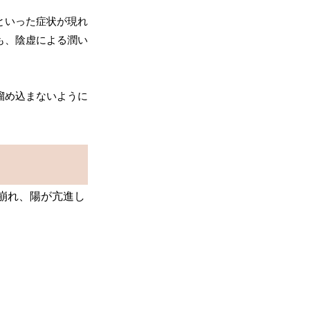
といった症状が現れ
も、陰虚による潤い
溜め込まないように
崩れ、陽が亢進し