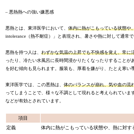
– 悪熱熱への強い嫌悪感
悪熱とは、東洋医学において、
体内に熱がこもっている状態や
intolerance（熱不耐症）」と表現され、暑さや熱に対して
悪熱を持つ人は、
わずかな気温の上昇でも不快感を覚え、常に
ったり、冷たい水風呂に長時間浸かりたくなったりすることが
を好む傾向も見られます。服装も、厚着を嫌がり、たとえ寒い
東洋医学では、この悪熱は、
体のバランスが崩れ、気や血の流
ってしまうことで、様々な不調として現れると考えられていま
などが有効とされています。
項目
定義
体内に熱がこもっている状態や、熱に対する感覚