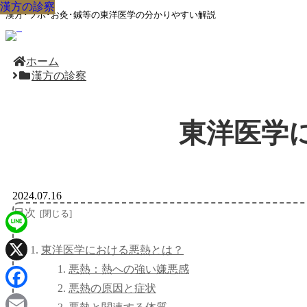
漢方の診察
漢方の診察
漢方の診察
漢方の診察
漢方の診察
漢方の診察
漢方の診察
漢方の診察
漢方の診察
漢方･ツボ･お灸･鍼等の東洋医学の分かりやすい解説
ホーム
漢方の診察
東洋医学
2024.07.16
目次
Line
東洋医学における悪熱とは？
悪熱：熱への強い嫌悪感
X
悪熱の原因と症状
Facebook