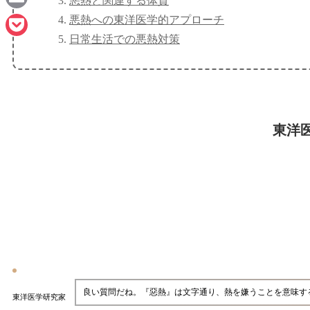
悪熱と関連する体質
Email
悪熱への東洋医学的アプローチ
日常生活での悪熱対策
Pocket
東洋
良い質問だね。『惡熱』は文字通り、熱を嫌うことを意味す
東洋医学研究家