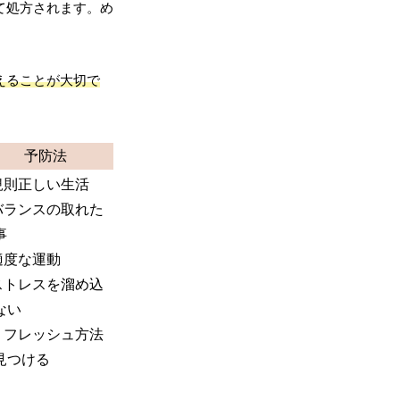
て処方されます。め
えることが大切で
予防法
 規則正しい生活
 バランスの取れた
事
 適度な運動
 ストレスを溜め込
ない
 リフレッシュ方法
見つける