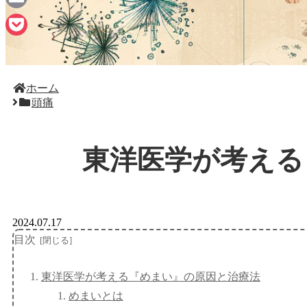
Email
Pocket
ホーム
頭痛
東洋医学が考える
2024.07.17
目次
東洋医学が考える『めまい』の原因と治療法
めまいとは