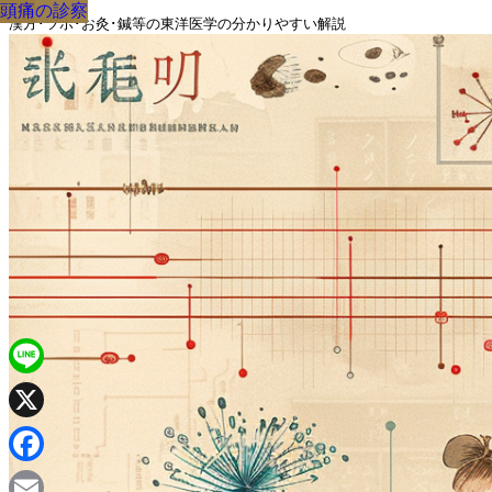
頭痛
頭痛
漢方の診察
体質
頭痛
漢方の診察
頭痛
頭痛
頭痛
漢方･ツボ･お灸･鍼等の東洋医学の分かりやすい解説
Line
X
Facebook