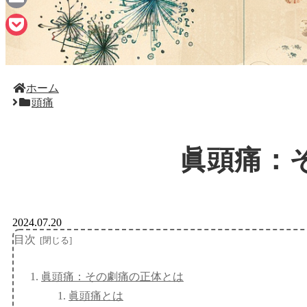
Email
Pocket
ホーム
頭痛
眞頭痛：
2024.07.20
目次
眞頭痛：その劇痛の正体とは
眞頭痛とは