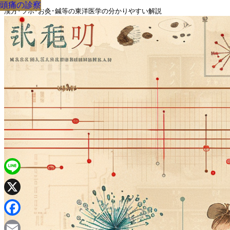
頭痛
頭痛
漢方の診察
頭痛
頭痛
漢方の診察
頭痛
頭痛
頭痛
漢方･ツボ･お灸･鍼等の東洋医学の分かりやすい解説
Line
X
Facebook