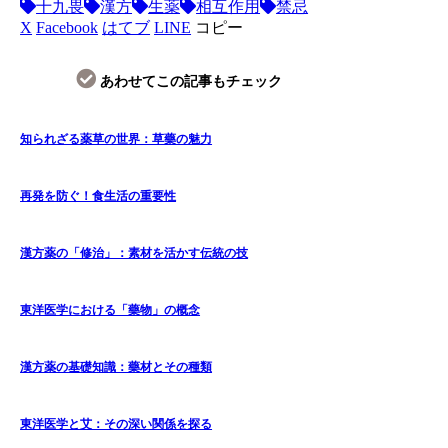
十九畏
漢方
生薬
相互作用
禁忌
X
Facebook
はてブ
LINE
コピー
あわせてこの記事もチェック
知られざる薬草の世界：草藥の魅力
再発を防ぐ！食生活の重要性
漢方薬の「修治」：素材を活かす伝統の技
東洋医学における「藥物」の概念
漢方薬の基礎知識：藥材とその種類
東洋医学と艾：その深い関係を探る