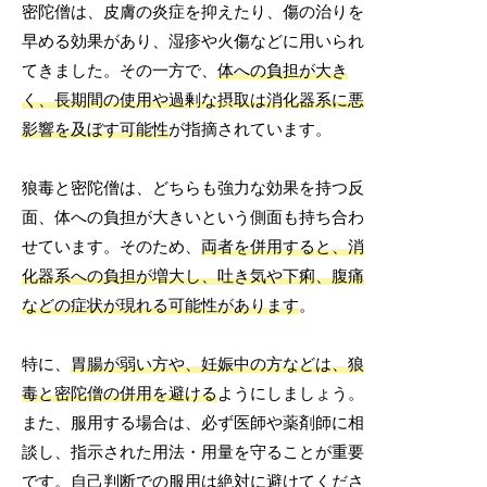
密陀僧は、皮膚の炎症を抑えたり、傷の治りを
早める効果があり、湿疹や火傷などに用いられ
てきました。その一方で、
体への負担が大き
く、長期間の使用や過剰な摂取は消化器系に悪
影響を及ぼす可能性
が指摘されています。
狼毒と密陀僧は、どちらも強力な効果を持つ反
面、体への負担が大きいという側面も持ち合わ
せています。そのため、
両者を併用すると、消
化器系への負担が増大し、吐き気や下痢、腹痛
などの症状が現れる可能性があります
。
特に、
胃腸が弱い方や、妊娠中の方などは、狼
毒と密陀僧の併用を避ける
ようにしましょう。
また、服用する場合は、必ず医師や薬剤師に相
談し、指示された用法・用量を守ることが重要
です。自己判断での服用は絶対に避けてくださ