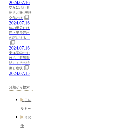
2024.07.16
交互に現れる
寒さと熱: 寒熱
交作とは
2024.07.16
体の半分だけ
汗？半身汗出
の謎に迫る！
2024.07.16
東洋医学にお
ける「肝気鬱
結」：その特
徴と症状
2024.07.15
分類から検索
アレ
ルギー
その
他