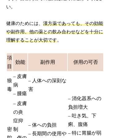
い。
健康のためには、
漢方薬であっても、その効能
や副作用、他の薬との飲み合わせなどを十分に
理解することが大切です
。
項
効能
副作用
併用の可否
目
– 皮膚
狼
– 人体への深刻な
病
毒
害
– 腫瘍
– 消化器系への
– 皮膚
負担増大
の炎
– 吐き気、下
症抑
痢、腹痛
– 体への負担
密
制
– 特に胃腸が弱
– 長期間の使用や
陀
– 傷の