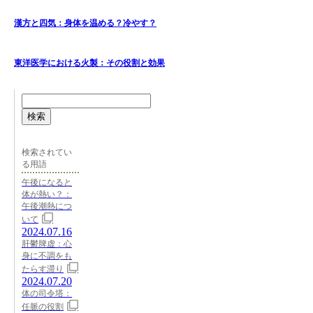
漢方と四気：身体を温める？冷やす？
東洋医学における火製：その役割と効果
検索
検索されてい
る用語
午後になると
体が熱い？：
午後潮熱につ
いて
2024.07.16
肝鬱脾虚：心
身に不調をも
たらす滞り
2024.07.20
体の司令塔：
任脈の役割