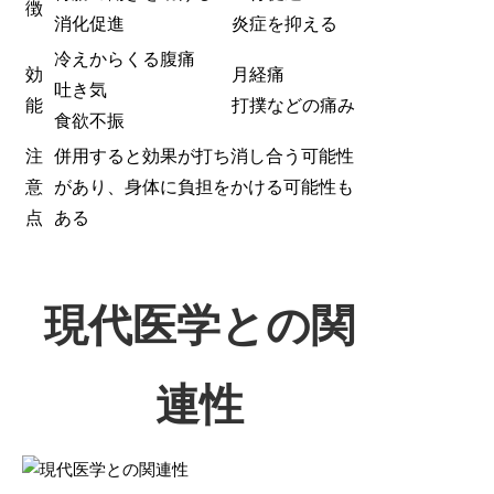
徴
消化促進
炎症を抑える
冷えからくる腹痛
効
月経痛
吐き気
能
打撲などの痛み
食欲不振
注
併用すると効果が打ち消し合う可能性
意
があり、身体に負担をかける可能性も
点
ある
現代医学との関
連性