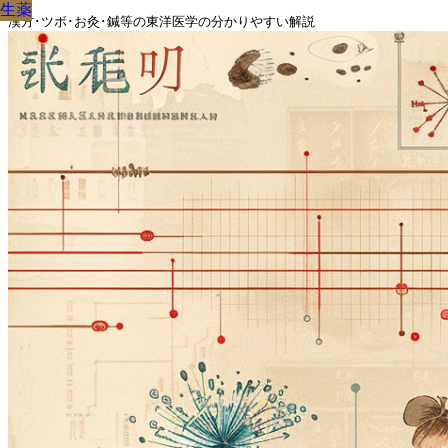
生薬
生薬
生薬
生薬
生薬
生薬
生薬
生薬
生薬
漢方･ツボ･お灸･鍼等の東洋医学の分かりやすい解説