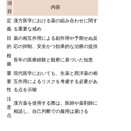
項
内容
目
定
漢方医学における薬の組み合わせに関す
義
る重要な戒め
目
薬の相互作用による副作用や予期せぬ反
的
応の抑制、安全かつ効果的な治療の提供
根
長年の医療経験と観察に基づいた知恵
拠
重
現代医学においても、生薬と西洋薬の相
要
互作用によるリスクを考慮する必要があ
性
る点を示唆
注
漢方薬を使用する際は、医師や薬剤師に
意
相談し、自己判断での服用は避ける
点