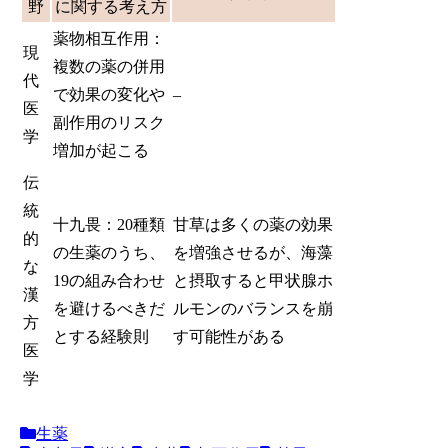
野
に関する考え方
薬物相互作用：
現
複数の薬の併用
代
で効果の変化や
–
医
副作用のリスク
学
増加が起こる
伝
統
十九畏：20種類
甘草は多くの薬の効果
的
の生薬のうち、
を増強させるが、海藻
な
19の組み合わせ
と摂取すると甲状腺ホ
漢
を避けるべきだ
ルモンのバランスを崩
方
とする経験則
す可能性がある
医
学
生薬