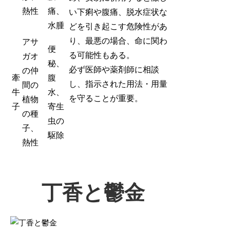
熱性
痛、
い下痢や腹痛、脱水症状な
水腫
どを引き起こす危険性があ
り、最悪の場合、命に関わ
アサ
便
る可能性もある。
ガオ
秘、
必ず医師や薬剤師に相談
の仲
牽
腹
し、指示された用法・用量
間の
牛
水、
を守ることが重要。
植物
子
寄生
の種
虫の
子、
駆除
熱性
丁香と鬱金