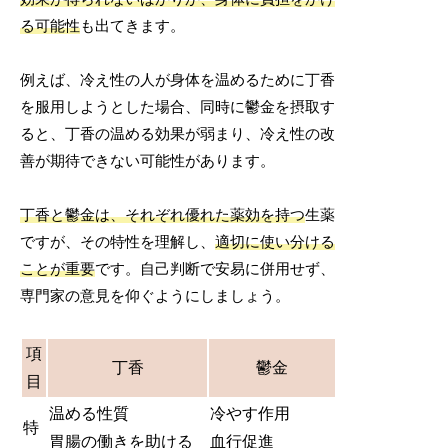
る可能性
も出てきます。
例えば、冷え性の人が身体を温めるために丁香
を服用しようとした場合、同時に鬱金を摂取す
ると、丁香の温める効果が弱まり、冷え性の改
善が期待できない可能性があります。
丁香と鬱金は、それぞれ優れた薬効を持つ
生薬
ですが、その特性を理解し、
適切に使い分ける
ことが重要
です。自己判断で安易に併用せず、
専門家の意見を仰ぐようにしましょう。
項
丁香
鬱金
目
温める性質
冷やす作用
特
胃腸の働きを助ける
血行促進