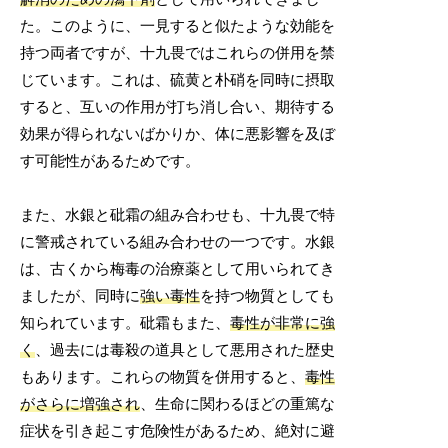
た。このように、一見すると似たような効能を
持つ両者ですが、十九畏ではこれらの併用を禁
じています。これは、硫黄と朴硝を同時に摂取
すると、互いの作用が打ち消し合い、期待する
効果が得られないばかりか、体に悪影響を及ぼ
す可能性があるためです。
また、水銀と砒霜の組み合わせも、十九畏で特
に警戒されている組み合わせの一つです。水銀
は、古くから梅毒の治療薬として用いられてき
ましたが、同時に
強い毒性
を持つ物質としても
知られています。砒霜もまた、
毒性が非常に強
く
、過去には毒殺の道具として悪用された歴史
もあります。これらの物質を併用すると、
毒性
がさらに増強され
、生命に関わるほどの重篤な
症状を引き起こす危険性があるため、絶対に避