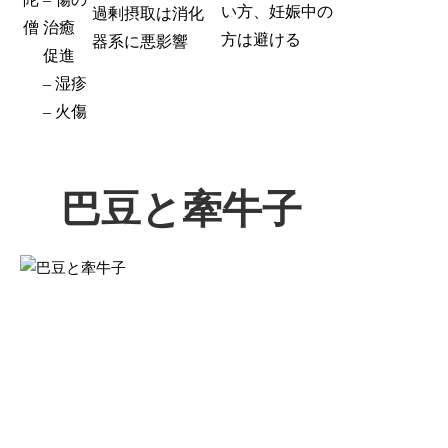
い方、妊娠中の
過剰摂取は消化
僧
治癒
方は避ける
器系に悪影響
促進
– 湿疹
– 火傷
巴豆と牽牛子