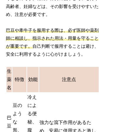
高齢者、妊婦などは、その影響を受けやすいた
め、注意が必要です。
巴豆や牽牛子を服用する際は、必ず医師や薬剤
師に相談し、指示された用法・用量を守ること
が重要です。
自己判断で服用することは避け、
安全に利用するように心がけましょう。
生
薬
特徴
効能
注意点
名
冷え
豆の
によ
よう
る便
巴
な
秘、
強力な瀉下作用があるた
豆
形、
腹
め、安易に併用すると激し