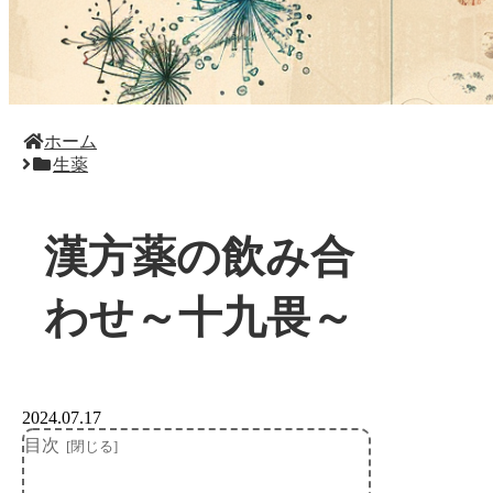
ホーム
生薬
漢方薬の飲み合
わせ～十九畏～
2024.07.17
目次