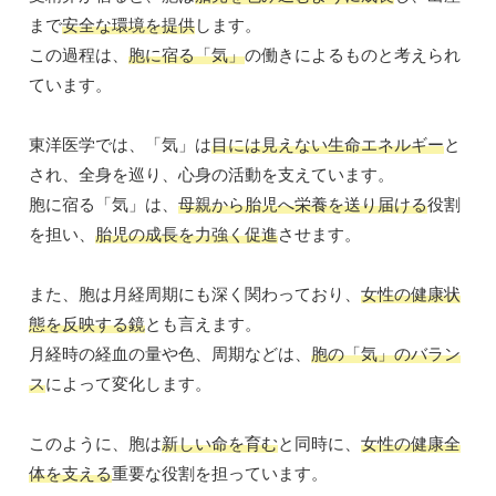
まで
安全な環境を提供
します。
この過程は、
胞に宿る「気」
の働きによるものと考えられ
ています。
東洋医学では、「気」は
目には見えない生命エネルギー
と
され、全身を巡り、心身の活動を支えています。
胞に宿る「気」は、
母親から胎児へ栄養を送り届ける
役割
を担い、
胎児の成長を力強く促進
させます。
また、胞は月経周期にも深く関わっており、
女性の健康状
態を反映する鏡
とも言えます。
月経時の経血の量や色、周期などは、
胞の「気」のバラン
ス
によって変化します。
このように、胞は
新しい命を育む
と同時に、
女性の健康全
体を支える
重要な役割を担っています。