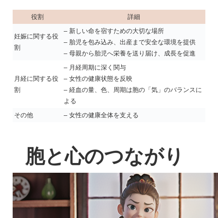
役割
詳細
– 新しい命を宿すための大切な場所
妊娠に関する役
– 胎児を包み込み、出産まで安全な環境を提供
割
– 母親から胎児へ栄養を送り届け、成長を促進
– 月経周期に深く関与
月経に関する役
– 女性の健康状態を反映
割
– 経血の量、色、周期は胞の「気」のバランスに
よる
その他
– 女性の健康全体を支える
胞と心のつながり