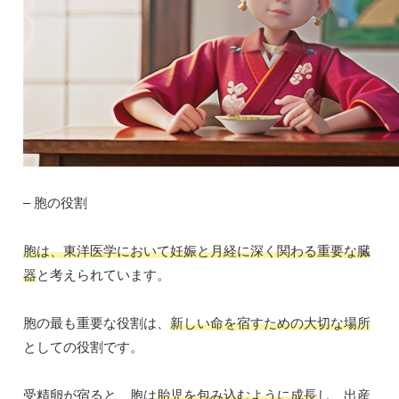
– 胞の役割
胞は、東洋医学において妊娠と月経に深く関わる重要な臓
器
と考えられています。
胞の最も重要な役割は、
新しい命を宿すための大切な場所
としての役割です。
受精卵が宿ると、胞は
胎児を包み込むように成長
し、出産