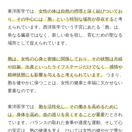
東洋医学では、
女性の体は自然の摂理と深く結びついてお
り、その中心には「胞」という特別な場所が存在する
と考
えられています。西洋医学でいう子宮にあたる「胞」は、
単なる臓器ではなく、新しい命を宿し、育むための聖なる
場所として捉えられています。
胞は、女性の心身と密接に関係しており、その状態は月経
や妊娠、出産といったライフステージだけでなく、感情や
精神状態にも影響を与えると考えられています。
つまり、
胞を健やかに保つことは、女性の健康と幸福に欠かせない
要素なのです。
東洋医学では、
胞を活性化し、その働きを高めるために
は、身体を温め、血の巡りを良くすることが重要
だとされ
ています。バランスの取れた食事や適度な運動、そして心
の安定は、胞の健康を支え、ひいては女性の健やかで豊か