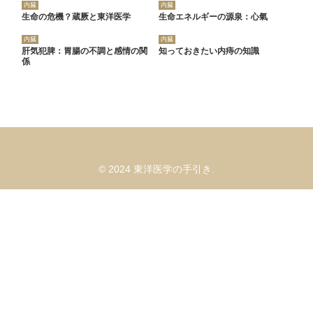
内臓
内臓
生命の危機？蔵厥と東洋医学
生命エネルギーの源泉：心氣
内臓
内臓
肝気犯脾：胃腸の不調と感情の関
知っておきたい内痔の知識
係
© 2024 東洋医学の手引き.