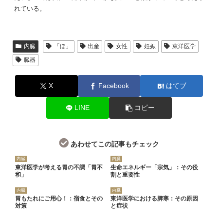
れている。
内臓
「ほ」
出産
女性
妊娠
東洋医学
臓器
X
Facebook
はてブ
LINE
コピー
あわせてこの記事もチェック
内臓
内臓
東洋医学が考える胃の不調「胃不
生命エネルギー「宗気」：その役
和」
割と重要性
内臓
内臓
胃もたれにご用心！：宿食とその
東洋医学における脾寒：その原因
対策
と症状