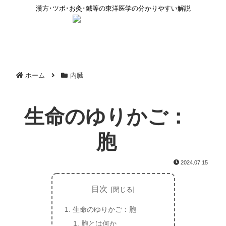
漢方･ツボ･お灸･鍼等の東洋医学の分かりやすい解説
ホーム
内臓
生命のゆりかご：
胞
2024.07.15
目次
生命のゆりかご：胞
胞とは何か