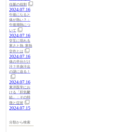
任脈の役割
2024.07.16
午後になると
体が熱い？：
午後潮熱につ
いて
2024.07.16
交互に現れる
寒さと熱: 寒熱
交作とは
2024.07.16
体の半分だけ
汗？半身汗出
の謎に迫る！
2024.07.16
東洋医学にお
ける「肝気鬱
結」：その特
徴と症状
2024.07.15
分類から検索