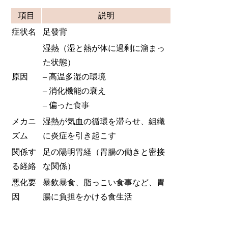
項目
説明
症状名
足發背
湿熱（湿と熱が体に過剰に溜まっ
た状態）
原因
– 高温多湿の環境
– 消化機能の衰え
– 偏った食事
メカニ
湿熱が気血の循環を滞らせ、組織
ズム
に炎症を引き起こす
関係す
足の陽明胃経（胃腸の働きと密接
る経絡
な関係）
悪化要
暴飲暴食、脂っこい食事など、胃
因
腸に負担をかける食生活