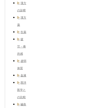
漢方
の診察
漢方
薬
生薬
疲
労・倦
怠感
虚弱
体質
血液
西洋
医学と
の比較
鍼灸