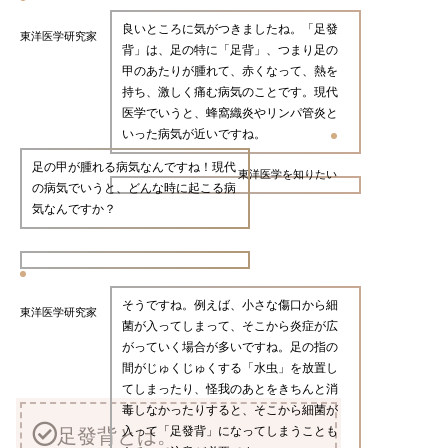
良いところに気がつきましたね。「足發
東洋医学研究家
背」は、足の特に「足背」、つまり足の
甲のあたりが腫れて、赤くなって、熱を
持ち、激しく痛む病気のことです。現代
医学でいうと、蜂窩織炎やリンパ管炎と
いった病気が近いですね。
足の甲が腫れる病気なんですね！現代
東洋医学を知りたい
の病気でいうと、どんな時に起こる病
気なんですか？
そうですね。例えば、小さな傷口から細
東洋医学研究家
菌が入ってしまって、そこから炎症が広
がっていく場合が多いですね。足の指の
間がじゅくじゅくする「水虫」を放置し
てしまったり、怪我のあとをきちんと消
毒しなかったりすると、そこから細菌が
入って「足發背」になってしまうことも
足發背とは。