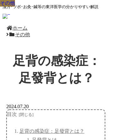
その他
その他
その他
その他
その他
その他
その他
その他
その他
漢方･ツボ･お灸･鍼等の東洋医学の分かりやすい解説
ホーム
その他
足背の感染症：
足發背とは？
2024.07.20
目次
足背の感染症：足發背とは？
足發背とは