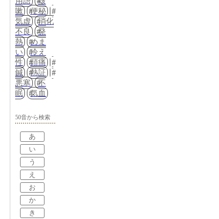
用語
咳
嗽
便秘
気虚
消化
不良
発
熱
めま
い
冷え
性
頭痛
鍼
熱証
悪寒
不
眠
気血
50音から検索
あ
い
う
え
お
か
き