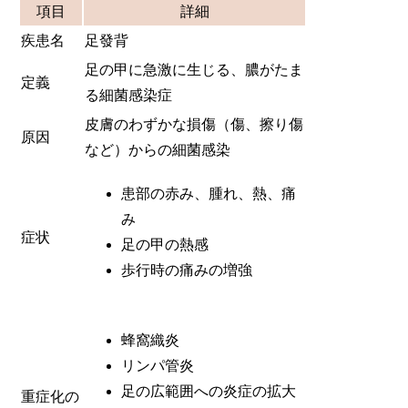
項目
詳細
疾患名
足發背
足の甲に急激に生じる、膿がたま
定義
る細菌感染症
皮膚のわずかな損傷（傷、擦り傷
原因
など）からの細菌感染
患部の赤み、腫れ、熱、痛
み
症状
足の甲の熱感
歩行時の痛みの増強
蜂窩織炎
リンパ管炎
足の広範囲への炎症の拡大
重症化の