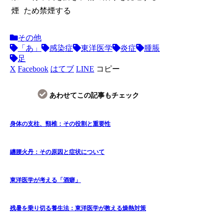
煙
ため禁煙する
その他
「あ」
感染症
東洋医学
炎症
腫脹
足
X
Facebook
はてブ
LINE
コピー
あわせてこの記事もチェック
身体の支柱、頸椎：その役割と重要性
纏腰火丹：その原因と症状について
東洋医学が考える「酒癖」
残暑を乗り切る養生法：東洋医学が教える燥熱対策