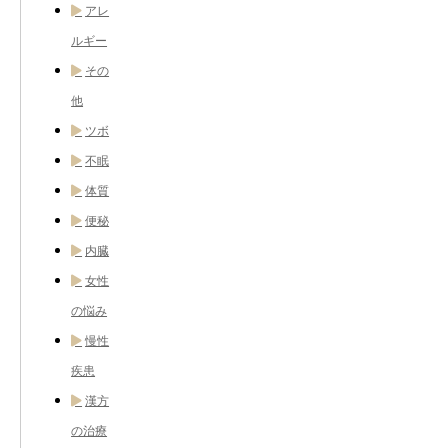
アレ
ルギー
その
他
ツボ
不眠
体質
便秘
内臓
女性
の悩み
慢性
疾患
漢方
の治療