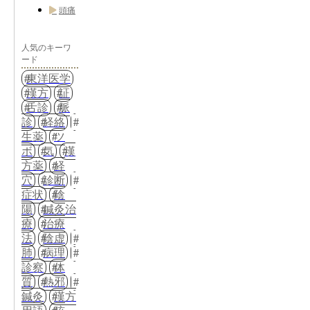
頭痛
人気のキーワ
ード
東洋医学
漢方
証
舌診
脈
診
経絡
生薬
ツ
ボ
気
漢
方薬
経
穴
診断
症状
陰
陽
鍼灸治
療
治療
法
陰虚
肺
病理
診察
体
質
熱邪
鍼灸
漢方