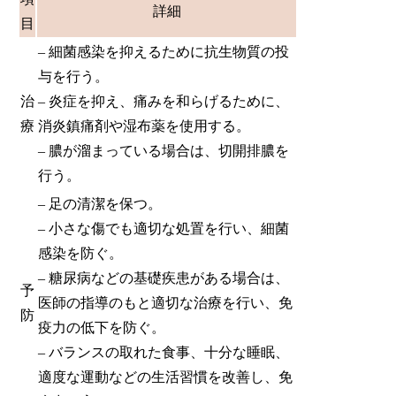
詳細
目
– 細菌感染を抑えるために
抗生物質の投
与
を行う。
治
– 炎症を抑え、痛みを和らげるために、
療
消炎鎮痛剤や湿布薬を使用する。
– 膿が溜まっている場合は、切開排膿を
行う。
–
足の清潔を保つ
。
– 小さな傷でも適切な処置を行い、細菌
感染を防ぐ。
– 糖尿病などの基礎疾患がある場合は、
予
医師の指導のもと適切な治療を行い、免
防
疫力の低下を防ぐ。
– バランスの取れた食事、十分な睡眠、
適度な運動などの生活習慣を改善し、免