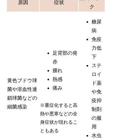
原因
症状
ク
糖尿
病
免疫
力低
足背部の発
下
赤
ステ
腫れ
ロイ
熱感
黄色ブドウ球
ド薬
痛み
菌や溶血性連
や免
鎖球菌などの
疫抑
※重症化すると高
細菌感染
制剤
熱や悪寒などの全
の服
身症状が現れるこ
用
ともある
水虫