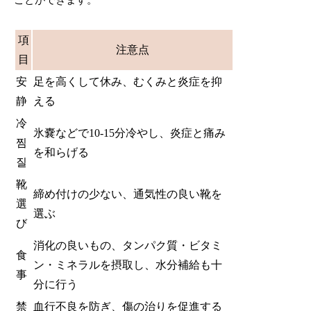
項
注意点
目
安
足を高くして休み、むくみと炎症を抑
静
える
冷
氷嚢などで10-15分冷やし、炎症と痛み
찜
を和らげる
질
靴
締め付けの少ない、通気性の良い靴を
選
選ぶ
び
消化の良いもの、タンパク質・ビタミ
食
ン・ミネラルを摂取し、水分補給も十
事
分に行う
禁
血行不良を防ぎ、傷の治りを促進する