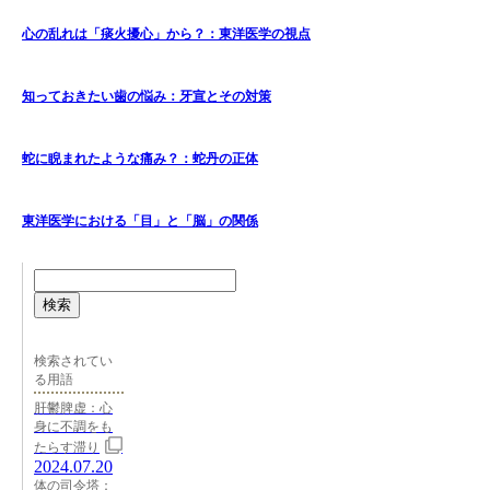
心の乱れは「痰火擾心」から？：東洋医学の視点
知っておきたい歯の悩み：牙宣とその対策
蛇に睨まれたような痛み？：蛇丹の正体
東洋医学における「目」と「脳」の関係
検索
検索されてい
る用語
肝鬱脾虚：心
身に不調をも
たらす滞り
2024.07.20
体の司令塔：