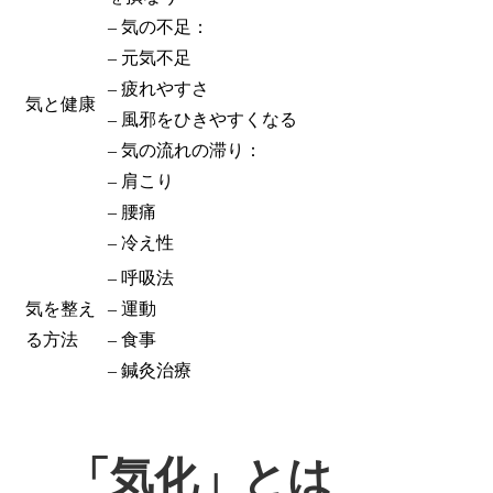
– 気の不足：
– 元気不足
– 疲れやすさ
気と健康
– 風邪をひきやすくなる
– 気の流れの滞り：
– 肩こり
– 腰痛
– 冷え性
– 呼吸法
気を整え
– 運動
る方法
– 食事
– 鍼灸治療
「気化」とは