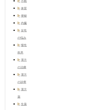
不眠
体質
便秘
内臓
女性
の悩み
慢性
疾患
漢方
の治療
漢方
の診察
漢方
薬
生薬