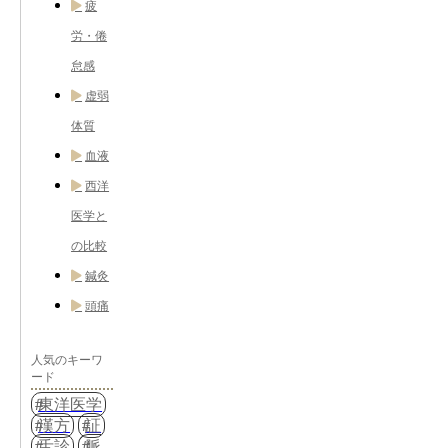
疲
労・倦
怠感
虚弱
体質
血液
西洋
医学と
の比較
鍼灸
頭痛
人気のキーワ
ード
東洋医学
漢方
証
舌診
脈