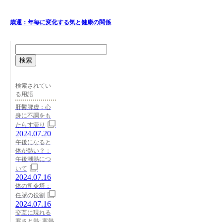
歳運：年毎に変化する気と健康の関係
検索
検索されてい
る用語
肝鬱脾虚：心
身に不調をも
たらす滞り
2024.07.20
午後になると
体が熱い？：
午後潮熱につ
いて
2024.07.16
体の司令塔：
任脈の役割
2024.07.16
交互に現れる
寒さと熱: 寒熱