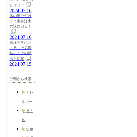
交作とは
2024.07.16
体の半分だけ
汗？半身汗出
の謎に迫る！
2024.07.16
東洋医学にお
ける「肝気鬱
結」：その特
徴と症状
2024.07.15
分類から検索
アレ
ルギー
その
他
ツボ