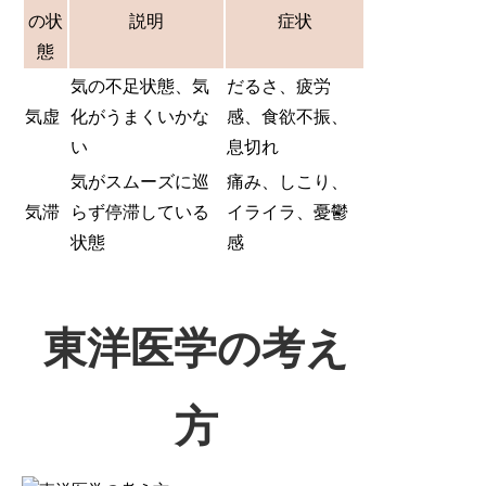
の状
説明
症状
態
気の不足状態、気
だるさ、疲労
気虚
化がうまくいかな
感、食欲不振、
い
息切れ
気がスムーズに巡
痛み、しこり、
気滞
らず停滞している
イライラ、憂鬱
状態
感
東洋医学の考え
方