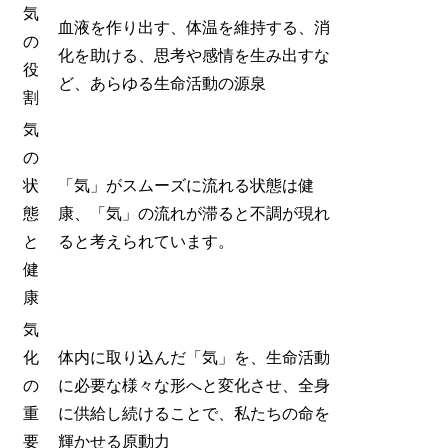
気
血液を作り出す、体温を維持する、消
の
化を助ける、思考や感情を生み出すな
役
ど、あらゆる生命活動の源泉
割
気
の
状
「気」がスムーズに流れる状態は健
態
康、「気」の流れが滞ると不調が現れ
と
ると考えられています。
健
康
気
化
体内に取り込んだ「気」を、生命活動
の
に必要な様々な形へと変化させ、全身
重
に供給し続けることで、私たちの命を
要
輝かせる原動力