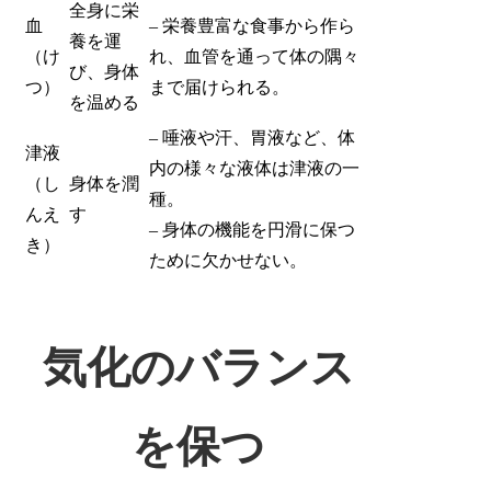
全身に栄
血
– 栄養豊富な食事から作ら
養を運
（け
れ、血管を通って体の隅々
び、身体
つ）
まで届けられる。
を温める
– 唾液や汗、胃液など、体
津液
内の様々な液体は津液の一
（し
身体を潤
種。
んえ
す
– 身体の機能を円滑に保つ
き）
ために欠かせない。
気化のバランス
を保つ