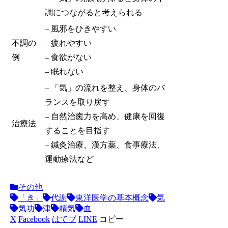
調につながると考えられる
– 風邪をひきやすい
不調の
– 疲れやすい
例
– 食欲がない
– 眠れない
– 「気」の流れを整え、身体のバ
ランスを取り戻す
– 自然治癒力を高め、健康を回復
治療法
することを目指す
– 鍼灸治療、漢方薬、食事療法、
運動療法など
その他
「き」
代謝
東洋医学の基本概念
気
気功
津
精気
血
X
Facebook
はてブ
LINE
コピー