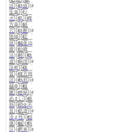
診
経絡
生薬
ツ
ボ
気
漢
方薬
経
穴
診断
陰陽
症
状
鍼灸治
療
治療
法
肺
陰
虚
病理
診察
体
質
漢方用
語
熱邪
鍼灸
咳
嗽
便秘
めまい
発
熱
消化不
良
気虚
冷え性
頭
痛
鍼
熱
証
悪寒