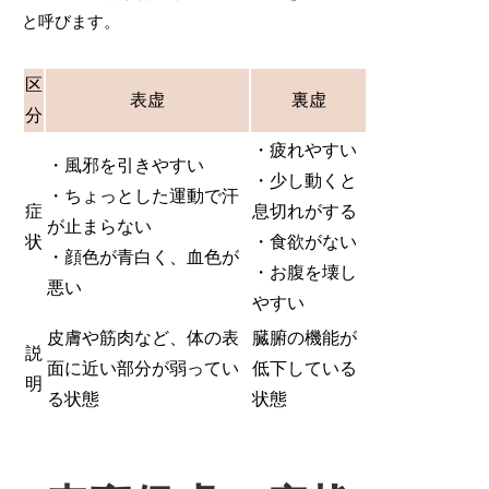
と呼びます。
区
表虚
裏虚
分
・疲れやすい
・風邪を引きやすい
・少し動くと
・ちょっとした運動で汗
症
息切れがする
が止まらない
状
・食欲がない
・顔色が青白く、血色が
・お腹を壊し
悪い
やすい
皮膚や筋肉など、体の表
臓腑の機能が
説
面に近い部分が弱ってい
低下している
明
る状態
状態