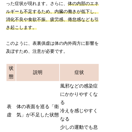
った症状が現れます。さらに、
体の内部のエネ
ルギーも不足するため、内臓の働きが低下し、
消化不良や食欲不振、疲労感、倦怠感なども引
き起こします。
このように、表裏俱虛は体の内外両方に影響を
及ぼすため、注意が必要です。
状
説明
症状
態
風邪などの感染症
にかかりやすくな
る
表
体の表面を巡る「衛
冷えを感じやすく
虚
気」が不足した状態
なる
少しの運動でも息