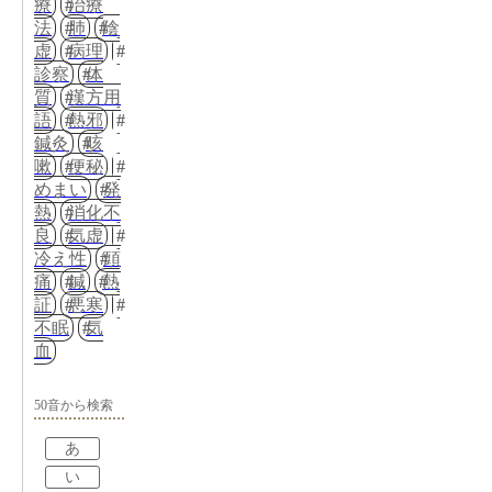
療
治療
法
肺
陰
虚
病理
診察
体
質
漢方用
語
熱邪
鍼灸
咳
嗽
便秘
めまい
発
熱
消化不
良
気虚
冷え性
頭
痛
鍼
熱
証
悪寒
不眠
気
血
50音から検索
あ
い