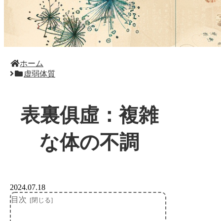
ホーム
虚弱体質
表裏俱虛：複雑
な体の不調
2024.07.18
目次