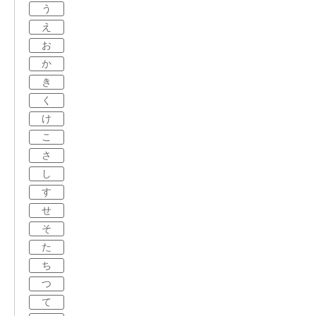
う
え
お
か
き
く
け
こ
さ
し
す
せ
そ
た
ち
つ
て