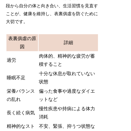
段から自分の体と向き合い、生活習慣を見直す
ことが、健康を維持し、表裏俱虛を防ぐために
大切です。
表裏俱虛の原
詳細
因
肉体的、精神的な疲労が蓄
過労
積すること
十分な休息が取れていない
睡眠不足
状態
栄養バランス
偏った食事や過度なダイエ
の乱れ
ットなど
慢性疾患や持病による体力
長く続く病気
消耗
精神的なスト
不安、緊張、抑うつ状態な