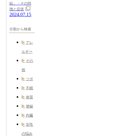
結」：その特
徴と症状
2024.07.15
分類から検索
アレ
ルギー
その
他
ツボ
不眠
体質
便秘
内臓
女性
の悩み