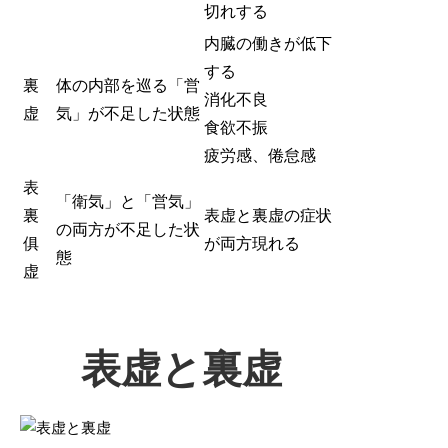
切れする
内臓の働きが低下
する
裏
体の内部を巡る「営
消化不良
虚
気」が不足した状態
食欲不振
疲労感、倦怠感
表
「衛気」と「営気」
裏
表虚と裏虚の症状
の両方が不足した状
俱
が両方現れる
態
虚
表虚と裏虚