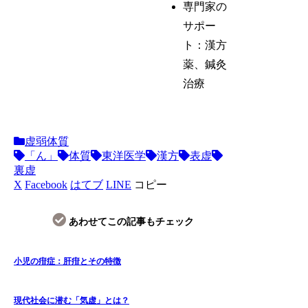
専門家の
サポー
ト：漢方
薬、鍼灸
治療
虚弱体質
「ん」
体質
東洋医学
漢方
表虚
裏虚
X
Facebook
はてブ
LINE
コピー
あわせてこの記事もチェック
小児の疳症：肝疳とその特徴
現代社会に潜む「気虚」とは？