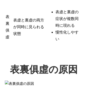
表虚と裏虚の
表
症状が複数同
表虚と裏虚の両方
裏
時に現れる
が同時に見られる
俱
慢性化しやす
状態
虛
い
表裏俱虛の原因