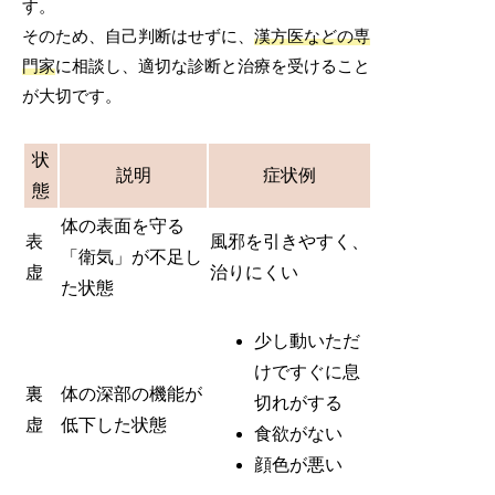
す。
そのため、自己判断はせずに、
漢方医などの専
門家
に相談し、適切な診断と治療を受けること
が大切です。
状
説明
症状例
態
体の表面を守る
表
風邪を引きやすく、
「衛気」が不足し
虚
治りにくい
た状態
少し動いただ
けですぐに息
裏
体の深部の機能が
切れがする
虚
低下した状態
食欲がない
顔色が悪い