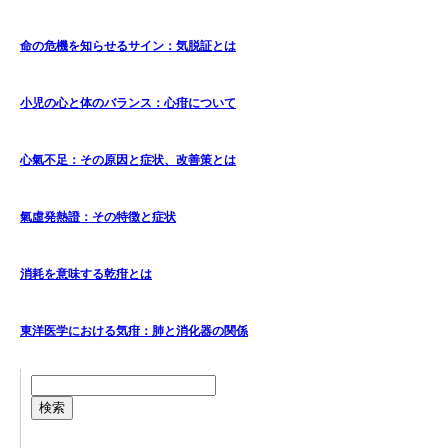
命の危機を知らせるサイン：気脱証とは
小児の心と体のバランス：心疳について
心氣不足：その原因と症状、改善策とは
氣虛発熱證：その特徴と症状
消耗を意味する乾疳とは
東洋医学における気疳：肺と消化器の関係
検索