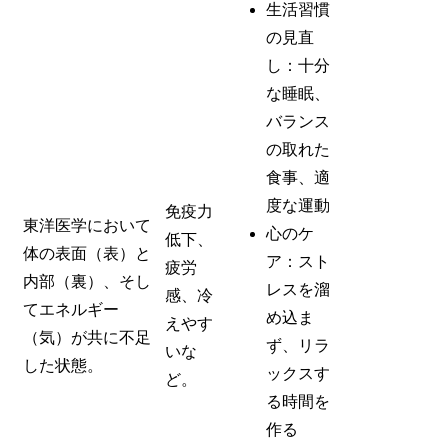
生活習慣
の見直
し：十分
な睡眠、
バランス
の取れた
食事、適
度な運動
免疫力
東洋医学において
心のケ
低下、
体の表面（表）と
ア：スト
疲労
内部（裏）、そし
レスを溜
感、冷
てエネルギー
め込ま
えやす
（気）が共に不足
ず、リラ
いな
した状態。
ックスす
ど。
る時間を
作る