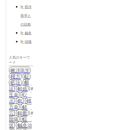
西洋
医学と
の比較
鍼灸
頭痛
人気のキーワ
ード
東洋医学
漢方
証
舌診
脈
診
経絡
生薬
ツ
ボ
気
漢
方薬
経
穴
診断
陰陽
症
状
鍼灸治