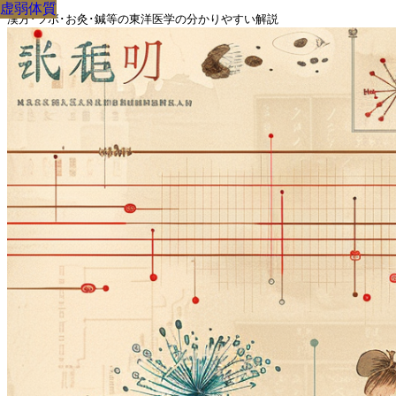
虚弱体質
虚弱体質
虚弱体質
虚弱体質
虚弱体質
虚弱体質
虚弱体質
虚弱体質
虚弱体質
漢方･ツボ･お灸･鍼等の東洋医学の分かりやすい解説