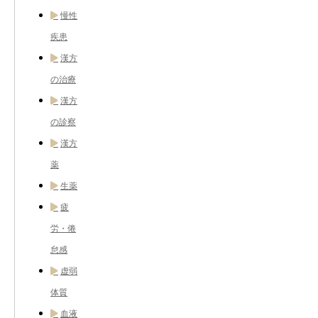
慢性
疾患
漢方
の治療
漢方
の診察
漢方
薬
生薬
疲
労・倦
怠感
虚弱
体質
血液