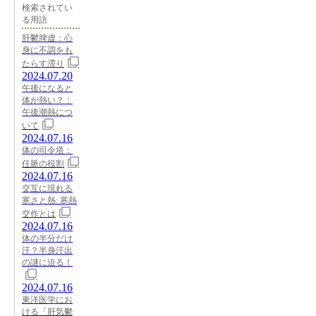
検索されてい
る用語
肝鬱脾虚：心
身に不調をも
たらす滞り
2024.07.20
午後になると
体が熱い？：
午後潮熱につ
いて
2024.07.16
体の司令塔：
任脈の役割
2024.07.16
交互に現れる
寒さと熱: 寒熱
交作とは
2024.07.16
体の半分だけ
汗？半身汗出
の謎に迫る！
2024.07.16
東洋医学にお
ける「肝気鬱