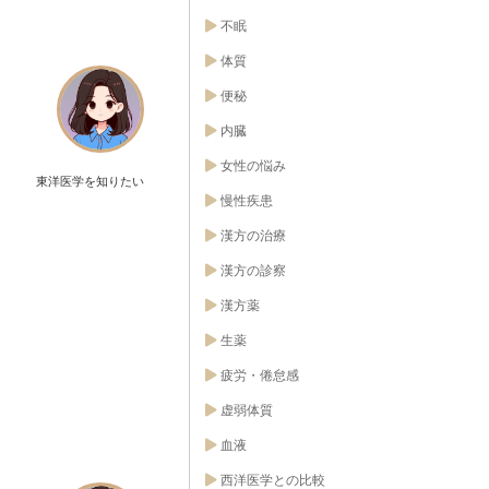
不眠
体質
便秘
内臓
女性の悩み
東洋医学を知りたい
慢性疾患
漢方の治療
漢方の診察
漢方薬
生薬
疲労・倦怠感
虚弱体質
血液
西洋医学との比較