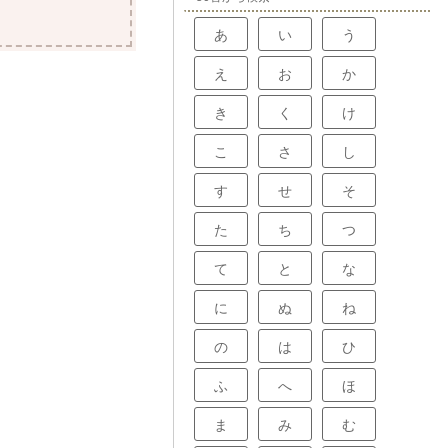
あ
い
う
え
お
か
き
く
け
こ
さ
し
す
せ
そ
た
ち
つ
て
と
な
に
ぬ
ね
の
は
ひ
ふ
へ
ほ
ま
み
む