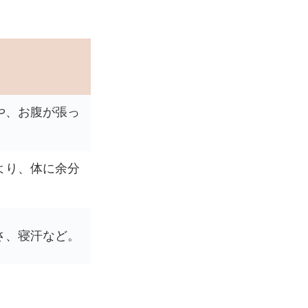
や、お腹が張っ
より、体に余分
さ、寝汗など。