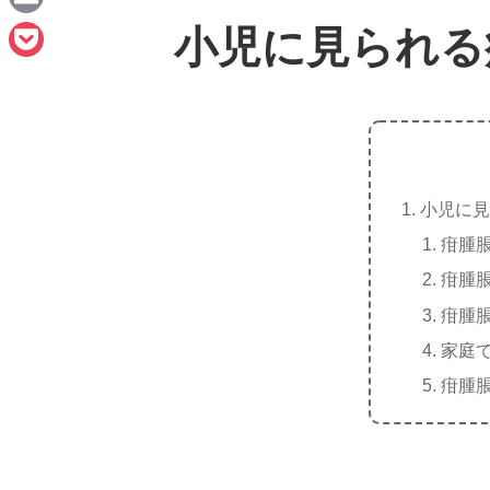
e
a
E
小児に見られる
c
m
P
e
a
o
b
i
c
o
l
k
o
小児に見
e
k
疳腫
t
疳腫
疳腫
家庭
疳腫