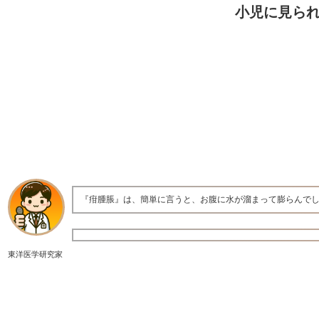
小児に見ら
『疳腫脹』は、簡単に言うと、お腹に水が溜まって膨らんで
東洋医学研究家