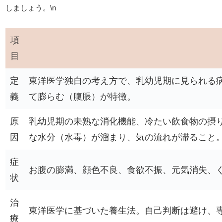
しましょう。\n
項
目
定
東洋医学独自の考え方で、乳幼児期に見られる
義
て膨らむ（腹脹）が特徴。
原
乳幼児期の未熟な消化機能、冷たい飲食物の摂
因
な水分（水毒）が溜まり、気の流れが滞ること
症
お腹の膨満、顔色不良、食欲不振、元気消失、
状
治
東洋医学に基づいた養生法。自己判断は避け、
療