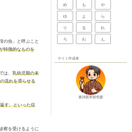
め
も
や
ゆ
よ
ら
り
る
れ
ろ
わ
ん
「疳の虫」と呼ぶこと
が特徴的なものを
サイト作成者
では、
乳幼児期の未
の流れを滞らせる
東洋医学研究家
返す、といった症
診察を受けるように