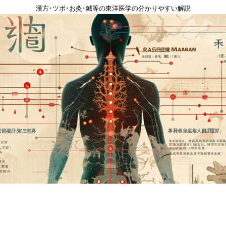
漢方･ツボ･お灸･鍼等の東洋医学の分かりやすい解説