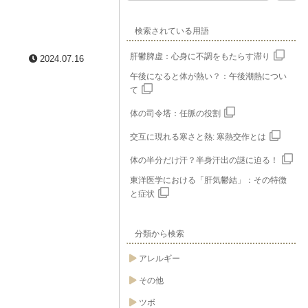
検索されている用語
肝鬱脾虚：心身に不調をもたらす滞り
2024.07.16
午後になると体が熱い？：午後潮熱につい
て
体の司令塔：任脈の役割
交互に現れる寒さと熱: 寒熱交作とは
体の半分だけ汗？半身汗出の謎に迫る！
東洋医学における「肝気鬱結」：その特徴
と症状
分類から検索
アレルギー
その他
ツボ