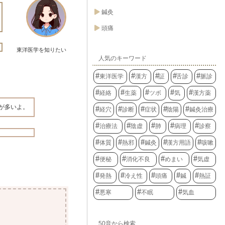
鍼灸
頭痛
東洋医学を知りたい
人気のキーワード
東洋医学
漢方
証
舌診
脈診
経絡
生薬
ツボ
気
漢方薬
が多いよ。
経穴
診断
症状
陰陽
鍼灸治療
治療法
陰虚
肺
病理
診察
体質
熱邪
鍼灸
漢方用語
咳嗽
便秘
消化不良
めまい
気虚
発熱
冷え性
頭痛
鍼
熱証
悪寒
不眠
気血
50音から検索