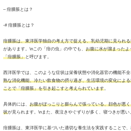
– 疳腫脹とは？
-# 疳腫脹とは？
疳腫脹は、東洋医学独自の考え方で捉える、乳幼児期に見られる
があります。\nこの「疳の虫」の中でも、
お腹に水が溜まったよ
「疳腫脹」
と呼びます。
西洋医学では、このような症状は栄養状態や消化器官の機能不全
熟な消化機能、冷たい飲食物の摂り過ぎ、生活環境の変化による
ことで「疳腫脹」を引き起こすと考えられています
。
具体的には、
お腹がぽっこりと膨らんで張っている、顔色が悪く
状
が見られます。\nまた、夜泣きやぐずりが多く、寝つきが悪
疳腫脹は、東洋医学に基づいた適切な養生法を実践することで、