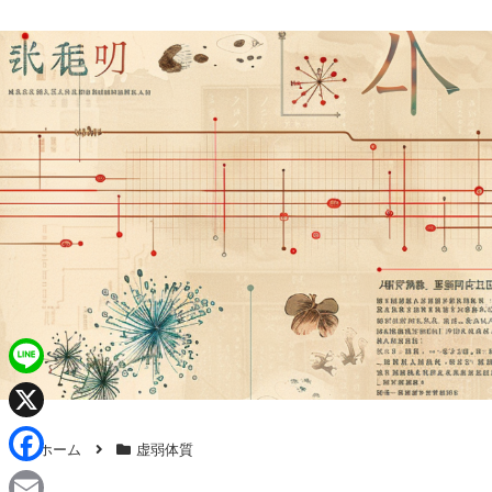
L
i
X
ホーム
虚弱体質
n
F