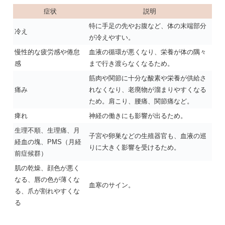
症状
説明
特に手足の先やお腹など、体の末端部分
冷え
が冷えやすい。
慢性的な疲労感や倦怠
血液の循環が悪くなり、栄養が体の隅々
感
まで行き渡らなくなるため。
筋肉や関節に十分な酸素や栄養が供給さ
痛み
れなくなり、老廃物が溜まりやすくなる
ため。肩こり、腰痛、関節痛など。
痺れ
神経の働きにも影響が出るため。
生理不順、生理痛、月
子宮や卵巣などの生殖器官も、血液の巡
経血の塊、PMS（月経
りに大きく影響を受けるため。
前症候群）
肌の乾燥、顔色が悪く
なる、唇の色が薄くな
血寒のサイン。
る、爪が割れやすくな
る