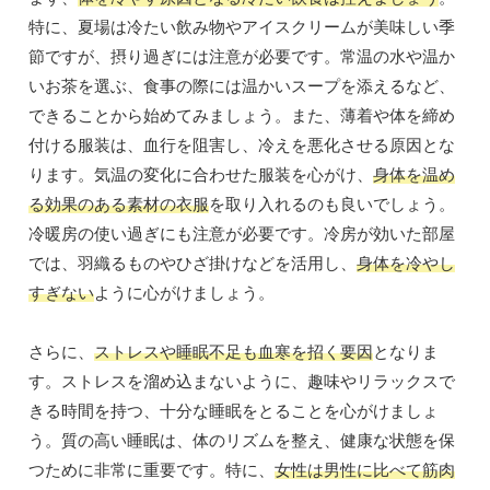
特に、夏場は冷たい飲み物やアイスクリームが美味しい季
節ですが、摂り過ぎには注意が必要です。常温の水や温か
いお茶を選ぶ、食事の際には温かいスープを添えるなど、
できることから始めてみましょう。また、薄着や体を締め
付ける服装は、血行を阻害し、冷えを悪化させる原因とな
ります。気温の変化に合わせた服装を心がけ、
身体を温め
る効果のある素材の衣服
を取り入れるのも良いでしょう。
冷暖房の使い過ぎにも注意が必要です。冷房が効いた部屋
では、羽織るものやひざ掛けなどを活用し、
身体を冷やし
すぎない
ように心がけましょう。
さらに、
ストレスや睡眠不足も血寒を招く要因
となりま
す。ストレスを溜め込まないように、趣味やリラックスで
きる時間を持つ、十分な睡眠をとることを心がけましょ
う。質の高い睡眠は、体のリズムを整え、健康な状態を保
つために非常に重要です。特に、
女性は男性に比べて筋肉