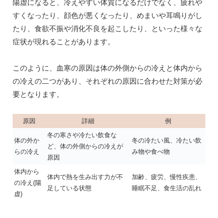
陽虚になると、冷えやすい体質になるだけでなく、疲れや
すくなったり、顔色が悪くなったり、めまいや耳鳴りがし
たり、食欲不振や消化不良を起こしたり、といった様々な
症状が現れることがあります。
このように、血寒の原因は体の外側からの冷えと体内から
の冷えの二つがあり、それぞれの原因に合わせた対策が必
要となります。
原因
詳細
例
冬の寒さや冷たい飲食な
体の外か
冬の冷たい風、冷たい飲
ど、体の外側からの冷えが
らの冷え
み物や食べ物
原因
体内から
体内で熱を生み出す力が不
加齢、疲労、慢性疾患、
の冷え(陽
足している状態
睡眠不足、食生活の乱れ
虚)