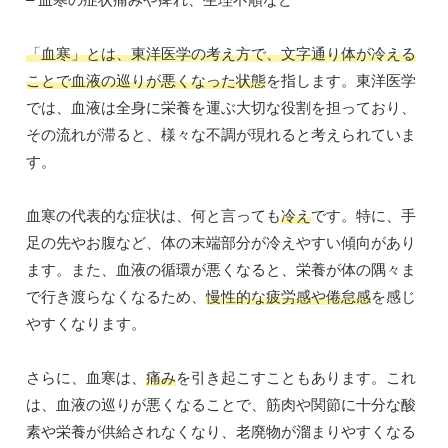
「血寒」とは、東洋医学の考え方で、文字通り体が冷える
ことで血液の巡りが悪くなった状態
を指します。東洋医学
では、血液は全身に栄養を運ぶ大切な役割を担っており、
その流れが滞ると、様々な不調が現れると考えられていま
す。
血寒の代表的な症状は、何と言っても
冷え
です。特に、手
足の先やお腹など、体の末端部分が冷えやすい傾向があり
ます。また、血液の循環が悪くなると、栄養が体の隅々ま
で行き渡らなくなるため、
慢性的な疲労感や倦怠感
を感じ
やすくなります。
さらに、血寒は、
痛み
を引き起こすこともあります。これ
は、血液の巡りが悪くなることで、筋肉や関節に十分な酸
素や栄養が供給されなくなり、老廃物が溜まりやすくなる