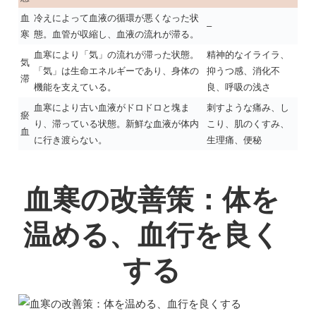
血
冷えによって血液の循環が悪くなった状
–
寒
態。血管が収縮し、血液の流れが滞る。
血寒により「気」の流れが滞った状態。
精神的なイライラ、
気
「気」は生命エネルギーであり、身体の
抑うつ感、消化不
滞
機能を支えている。
良、呼吸の浅さ
血寒により古い血液がドロドロと塊ま
刺すような痛み、し
瘀
り、滞っている状態。新鮮な血液が体内
こり、肌のくすみ、
血
に行き渡らない。
生理痛、便秘
血寒の改善策：体を
温める、血行を良く
する