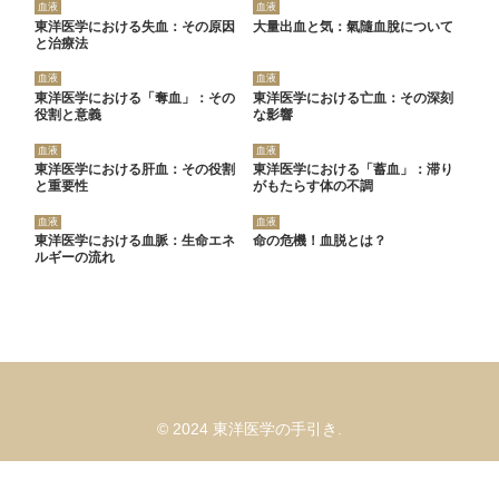
血液
血液
東洋医学における失血：その原因
大量出血と気：氣隨血脫について
と治療法
血液
血液
東洋医学における「奪血」：その
東洋医学における亡血：その深刻
役割と意義
な影響
血液
血液
東洋医学における肝血：その役割
東洋医学における「蓄血」：滞り
と重要性
がもたらす体の不調
血液
血液
東洋医学における血脈：生命エネ
命の危機！血脱とは？
ルギーの流れ
© 2024 東洋医学の手引き.