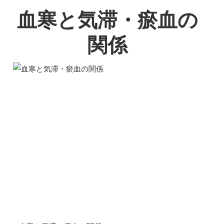
血寒と気滞・瘀血の
関係