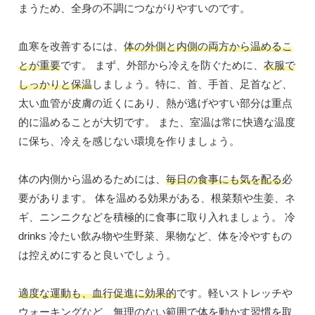
まうため、全身の不調につながりやすいのです。
血寒を改善するには、
体の外側と内側の両方から温めるこ
とが重要
です。 まず、外部から冷えを防ぐために、
衣服で
しっかりと保温
しましょう。特に、首、手首、足首など、
太い血管が皮膚の近くにあり、熱が逃げやすい部分は重点
的に温めることが大切です。 また、室温は常に快適な温度
に保ち、冷えを感じない環境を作りましょう。
体の内側から温めるためには、
毎日の食事にも気を配る
必
要があります。 体を温める効果がある、根菜類や生姜、ネ
ギ、ニンニクなどを積極的に食事に取り入れましょう。 冷
drinks 冷たい飲み物や生野菜、果物など、体を冷やすもの
は控えめにすると良いでしょう。
適度な運動も、血行促進に効果的
です。軽いストレッチや
ウォーキングなど、無理のない範囲で体を動かす習慣を取