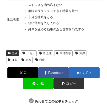
ストレスを溜め込まない
趣味やリラックスできる時間を持つ
十分な睡眠をとる
生活習慣
軽い運動を取り入れる
身体を温める効果のある食材を摂取する
血液
「ち」
冷え性
東洋医学
気滞
漢方
血寒
血瘀
X
Facebook
はてブ
LINE
コピー
あわせてこの記事もチェック