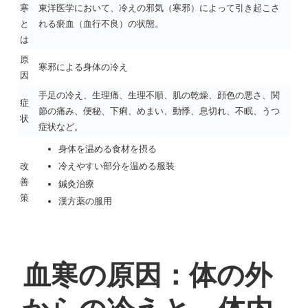
寒
東洋医学において、冷えの邪気（寒邪）によって引き起こさ
と
れる瘀血（血行不良）の状態。
は
原
寒邪による身体の冷え
因
手足の冷え、生理痛、生理不順、肌の乾燥、顔色の悪さ、関
症
節の痛み、便秘、下痢、めまい、動悸、息切れ、不眠、うつ
状
症状など。
身体を温める食材を摂る
改
冷えやすい部分を温める服装
善
鍼灸治療
策
漢方薬の服用
血寒の原因：体の外