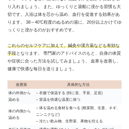
り入れましょう。 また、ゆっくりと湯船に浸かる習慣も大
切です。入浴は体を芯から温め、血行を促進する効果があ
ります。 38～40℃程度のぬるめの湯に、20分以上かけてゆ
っくりと浸かるのがおすすめです。
これらのセルフケアに加えて、鍼灸や漢方薬なども有効な
手段
となります。 専門家のアドバイスのもと、自身の体質
や症状に合った方法を試してみましょう。 血寒を改善し、
健康で快適な毎日を送りましょう。
改善策
具体的な方法
体の外側から
– 衣服で保温する (特に首、手首、足首)
温める
– 室温を快適な温度に保つ
– 体を温める食材を食べる (根菜類、生姜、ネギ、
体の内側から
ニンニクなど)
温める
– 冷たい飲み物、生野菜、果物を控える