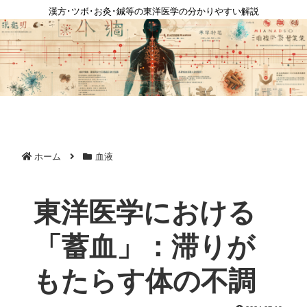
漢方･ツボ･お灸･鍼等の東洋医学の分かりやすい解説
ホーム
血液
東洋医学における
「蓄血」：滞りが
もたらす体の不調