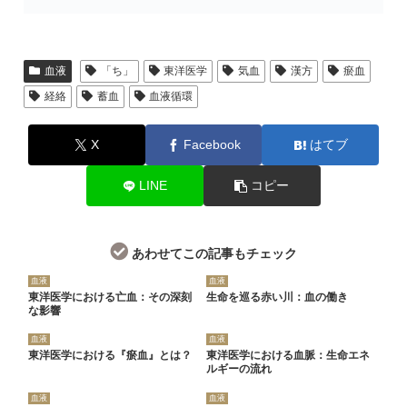
血液
「ち」
東洋医学
気血
漢方
瘀血
経絡
蓄血
血液循環
X
Facebook
はてブ
LINE
コピー
あわせてこの記事もチェック
血液
血液
東洋医学における亡血：その深刻
生命を巡る赤い川：血の働き
な影響
血液
血液
東洋医学における『瘀血』とは？
東洋医学における血脈：生命エネ
ルギーの流れ
血液
血液