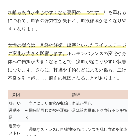
加齢も瘀血が生じやすくなる要因の一つです。
年を重ねる
につれて、血管の弾力性が失われ、血液循環が悪くなりや
すくなります。
女性の場合は、月経や妊娠、出産といったライフステージ
の変化が大きく影響します。
ホルモンバランスの変化や身
体への負担が大きくなることで、瘀血が起こりやすい状態
になります。さらに、打撲や手術などによる外傷も、血行
不良を引き起こし、瘀血の原因となることがあります。
要因
詳細
冷えや
– 寒さにより血管が収縮し血流が悪化
運動不
– 長時間同じ姿勢や運動不足は筋肉量低下や血行不良を招
足
く
過労や
– 過剰なストレスは自律神経のバランスを乱し血管を収縮
ストレ