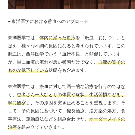
– 東洋医学における蓄血へのアプローチ
東洋医学では、
体内に滞った血液
を「瘀血（おけつ）」と
捉え、様々な不調の原因になると考えられています。この
瘀血は、西洋医学でいう「血行不良」と類似しています
が、単に血液の流れが悪い状態だけでなく、
血液の質その
ものが低下している
状態をも含みます。
東洋医学では、瘀血に対して画一的な治療を行うのではな
く、
患者さん一人ひとりの体質や症状、生活習慣などを丁
寧に観察
し、その原因を突き止めることを重視します。そ
して、その原因に基づいて、鍼灸治療、漢方薬の処方、食
事療法、運動療法などを組み合わせた、
オーダーメイドの
治療
を組み立てていきます。