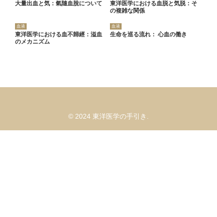
大量出血と気：氣隨血脫について
東洋医学における血脱と気脱：そ
の複雑な関係
血液
血液
東洋医学における血不歸經：溢血
生命を巡る流れ： 心血の働き
のメカニズム
© 2024 東洋医学の手引き.