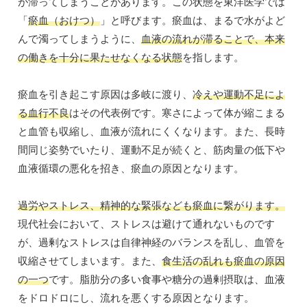
が滞ってしまうことがあります。この状態を東洋医学では
「
瘀血（おけつ）
」と呼びます。瘀血は、まるで水がよど
んで濁ってしまうように、
血液の流れが滞ることで、本来
の働きを十分に果たせなくなる状態
を指します。
瘀血を引き起こす原因は多岐に渡り、
冷えや運動不足によ
る血行不良
はその代表例です。寒さによって体が縮こまる
と血管も収縮し、血液が流れにくくなります。また、長時
間同じ姿勢でいたり、運動不足が続くと、筋肉量の低下や
血液循環の悪化を招き、瘀血の原因となります。
過労やストレス、精神的な緊張なども瘀血に繋がります。
現代社会において、ストレスは避けて通れないものです
が、過剰なストレスは自律神経のバランスを乱し、血管を
収縮させてしまいます。また、
食生活の乱れも瘀血の原因
の一つ
です。脂肪分の多い食事や糖分の過剰摂取は、血液
をドロドロにし、流れを悪くする原因となります。