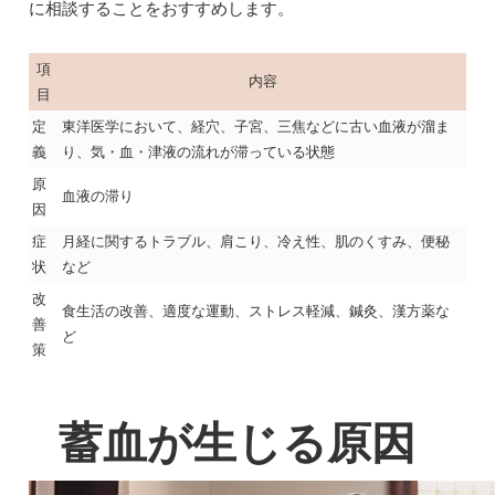
に相談することをおすすめします。
項
内容
目
定
東洋医学において、経穴、子宮、三焦などに古い血液が溜ま
義
り、気・血・津液の流れが滞っている状態
原
血液の滞り
因
症
月経に関するトラブル、肩こり、冷え性、肌のくすみ、便秘
状
など
改
食生活の改善、適度な運動、ストレス軽減、鍼灸、漢方薬な
善
ど
策
蓄血が生じる原因