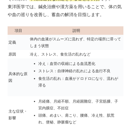
東洋医学では、鍼灸治療や漢方薬を用いることで、体の気
や血の巡りを改善し、蓄血の解消を目指します。
項目
説明
体内の血液がスムーズに流れず、特定の場所に滞って
定義
しまう状態
原因
冷え、ストレス、食生活の乱れなど
冷え：血管の収縮による血流悪化
ストレス：自律神経の乱れによる血行不良
具体的な原
食生活の乱れ：血液がドロドロになり、流れが
因
滞る
月経痛、月経不順、月経困難症、子宮筋腫、子
宮内膜症、不妊症
主な症状・
頭痛、めまい、肩こり、腰痛、冷え性、肌荒
影響
れ、便秘、静脈瘤など