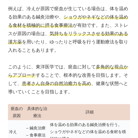
例えば、冷えが原因で瘀血が生じている場合は、体を温め
る効果のある鍼灸治療や、
ショウガやネギなどの体を温め
る食材を積極的に摂る食事療法
が有効です。また、ストレ
スが原因の場合は、
気持ちをリラックスさせる効果のある
漢方薬
を用いたり、ゆったりと呼吸を行う運動療法を取り
入れることもあります。
このように、東洋医学では、瘀血に対して
多角的な視点か
らアプローチ
することで、根本的な改善を目指します。そ
して、
患者さん自身の自然治癒力を高め
、健康な状態へと
導いていくことを目指します。
瘀血の
具体的な治
詳細
原因
療法
体を温める効果のある鍼灸治療を行う。
– 鍼灸治療
冷え
ショウガやネギなどの体を温める食材を積
– 食事療法