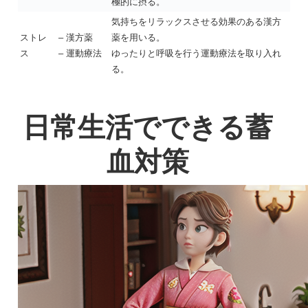
極的に摂る。
気持ちをリラックスさせる効果のある漢方
ストレ
– 漢方薬
薬を用いる。
ス
– 運動療法
ゆったりと呼吸を行う運動療法を取り入れ
る。
日常生活でできる蓄
血対策