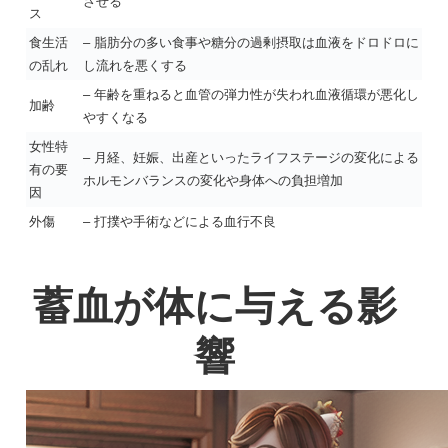
させる
ス
食生活
– 脂肪分の多い食事や糖分の過剰摂取は血液をドロドロに
の乱れ
し流れを悪くする
– 年齢を重ねると血管の弾力性が失われ血液循環が悪化し
加齢
やすくなる
女性特
– 月経、妊娠、出産といったライフステージの変化による
有の要
ホルモンバランスの変化や身体への負担増加
因
外傷
– 打撲や手術などによる血行不良
蓄血が体に与える影
響