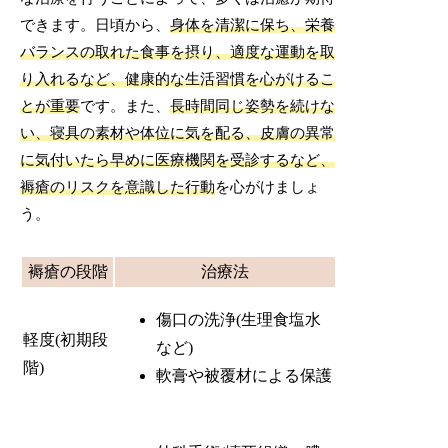
できます。日頃から、
身体を清潔に保ち、栄養
バランスの取れた食事を摂り、適度な運動を取
り入れるなど、健康的な生活習慣を心がけるこ
とが重要
です。また、
長時間同じ姿勢を続けな
い、寝具の素材や体位に気を配る、皮膚の異常
に気付いたら早めに医療機関を受診するなど、
褥瘡のリスクを意識した行動
を心がけましょ
う。
褥瘡の段階
治療法
傷口の洗浄(生理食塩水
軽度(初期段
など)
階)
軟膏や被覆材による保護