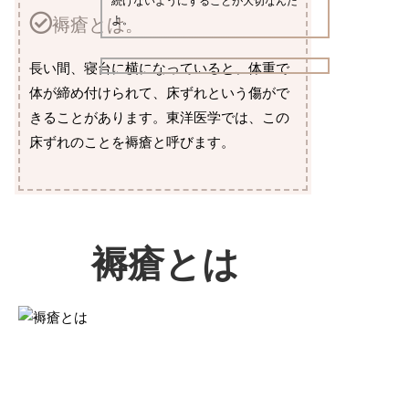
続けないようにすることが大切なんだ
よ。
褥瘡とは。
長い間、寝台に横になっていると、体重で
体が締め付けられて、床ずれという傷がで
きることがあります。東洋医学では、この
床ずれのことを褥瘡と呼びます。
褥瘡とは