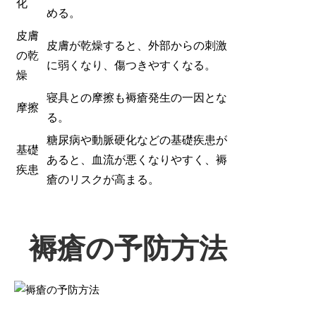
化
める。
皮膚
皮膚が乾燥すると、外部からの刺激
の乾
に弱くなり、傷つきやすくなる。
燥
寝具との摩擦も褥瘡発生の一因とな
摩擦
る。
糖尿病や動脈硬化などの基礎疾患が
基礎
あると、血流が悪くなりやすく、褥
疾患
瘡のリスクが高まる。
褥瘡の予防方法