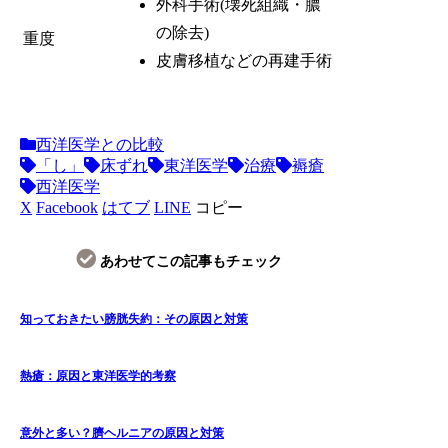
外科手術(壊死組織・膿
の除去)
重度
皮膚移植などの再建手術
西洋医学との比較
「し」
床ずれ
東洋医学
治療
褥瘡
西洋医学
X
Facebook
はてブ
LINE
コピー
あわせてこの記事もチェック
知っておきたい膀胱失約：その原因と対策
熱瘡：原因と東洋医学的考察
意外と多い？臍ヘルニアの原因と対策