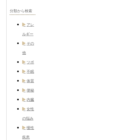
分類から検索
アレ
ルギー
その
他
ツボ
不眠
体質
便秘
内臓
女性
の悩み
慢性
疾患