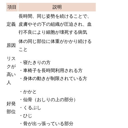
項目
説明
長時間、同じ姿勢を続けることで、
定義
皮膚やその下の組織が圧迫され、血
行不良により細胞が壊死する病気
体の同じ部位に体重がかかり続ける
原因
こと
リス
・寝たきりの方
クが
・車椅子を長時間利用される方
高い
・身体の動きが制限されている方
人
・かかと
・仙骨（おしりの上の部分）
好発
・くるぶし
部位
・ひじ
・骨が出っ張っている部分