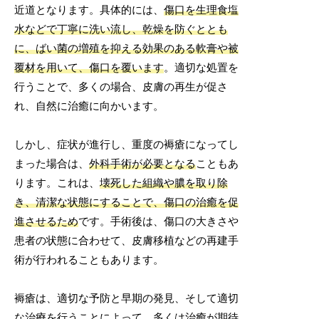
近道となります。具体的には、
傷口を生理食塩
水などで丁寧に洗い流し、乾燥を防ぐととも
に、ばい菌の増殖を抑える効果のある軟膏や被
覆材を用いて、傷口を覆います
。適切な処置を
行うことで、多くの場合、皮膚の再生が促さ
れ、自然に治癒に向かいます。
しかし、症状が進行し、重度の褥瘡になってし
まった場合は、
外科手術が必要となる
こともあ
ります。これは、
壊死した組織や膿を取り除
き、清潔な状態にすることで、傷口の治癒を促
進させるため
です。手術後は、傷口の大きさや
患者の状態に合わせて、皮膚移植などの再建手
術が行われることもあります。
褥瘡は、適切な予防と早期の発見、そして適切
な治療を行うことによって、多くは治癒が期待