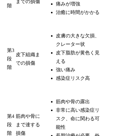
までの損傷
痛みが増強
階
治癒に時間がかかる
皮膚の大きな欠損、
クレーター状
第3
皮下脂肪が黄色く見
皮下組織ま
段
える
での損傷
階
強い痛み
感染症リスク高
筋肉や骨の露出
非常に高い感染症リ
第4
筋肉や骨に
スク、命に関わる可
段
まで達する
能性
階
損傷
長期治療が必要、外