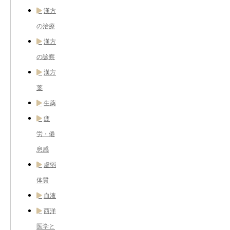
漢方
の治療
漢方
の診察
漢方
薬
生薬
疲
労・倦
怠感
虚弱
体質
血液
西洋
医学と