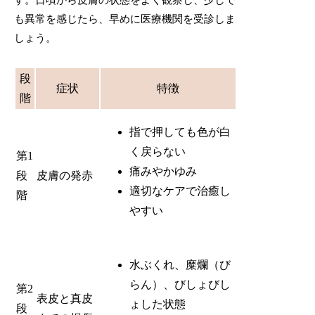
も異常を感じたら、早めに医療機関を受診しま
しょう。
段
症状
特徴
階
指で押しても色が白
く戻らない
第1
痛みやかゆみ
段
皮膚の発赤
適切なケアで治癒し
階
やすい
水ぶくれ、糜爛（び
らん）、びしょびし
第2
表皮と真皮
ょした状態
段