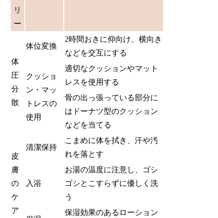
リ
ー
2時間おきに仰向け、横向き
体位変換
などを交互にする
体
適切なクッションやマット
圧
クッショ
レスを使用する
分
ン・マッ
骨の出っ張っている部分に
散
トレスの
はドーナツ型のクッション
使用
などを当てる
こまめに体を拭き、汗や汚
清潔保持
れを落とす
皮
膚
お湯の温度に注意し、ゴシ
の
入浴
ゴシとこすらずに優しく洗
ケ
う
ア
保湿効果のあるローション