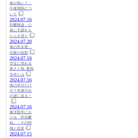
体が熱い？：
午後潮熱につ
いて
2024.07.16
肝鬱脾虚：心
身に不調をも
たらす滞り
2024.07.20
体の司令塔：
任脈の役割
2024.07.16
交互に現れる
寒さと熱: 寒熱
交作とは
2024.07.16
体の半分だけ
汗？半身汗出
の謎に迫る！
2024.07.16
東洋医学にお
ける「肝気鬱
結」：その特
徴と症状
2024.07.15