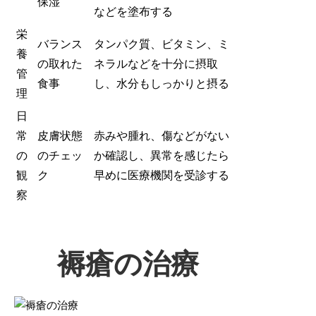
保湿
などを塗布する
栄
バランス
タンパク質、ビタミン、ミ
養
の取れた
ネラルなどを十分に摂取
管
食事
し、水分もしっかりと摂る
理
日
常
皮膚状態
赤みや腫れ、傷などがない
の
のチェッ
か確認し、異常を感じたら
観
ク
早めに医療機関を受診する
察
褥瘡の治療