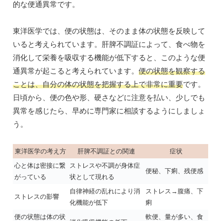
的な便通異常です。
東洋医学では、便の状態は、そのまま体の状態を反映して
いると考えられています。肝脾不調証によって、食べ物を
消化して栄養を吸収する機能が低下すると、このような便
通異常が起こると考えられています。
便の状態を観察する
ことは、自分の体の状態を把握する上で非常に重要
です。
日頃から、便の色や形、硬さなどに注意を払い、少しでも
異常を感じたら、早めに専門家に相談するようにしましょ
う。
東洋医学の考え方
肝脾不調証との関連
症状
心と体は密接に繋
ストレスや不調が身体症
便秘、下痢、残便感
がっている
状として現れる
自律神経の乱れにより消
ストレス→腹痛、下
ストレスの影響
化機能が低下
痢
便の状態は体の状
軟便、量が多い、食