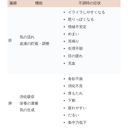
臓腑
機能
不調時の症状
イライラしやすくなる
怒りっぽくなる
情緒不安定
めまい
気の流れ
肝
耳鳴り
血液の貯蔵・調整
生理不順
目の疲れ
充血
食欲不振
消化不良
胃もたれ
消化吸収
下痢
脾
栄養の運搬
疲れやすい
気の生成
だるい
集中力低下