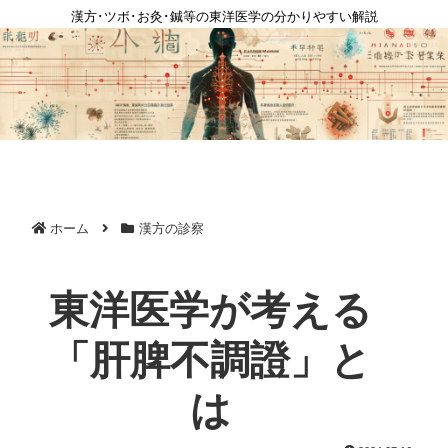
漢方･ツボ･お灸･鍼等の東洋医学の分かりやすい解説
ホーム
漢方の診察
東洋医学が考える
「肝脾不調證」と
は