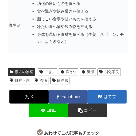
消化の良いものを食べる
食べ過ぎや飲み過ぎを控える
脂っこい食事や甘いものを控える
食生活
冷たい食べ物や飲み物を控える
身体を温める食材を食べる（生姜、ネギ、シナモ
ン、よもぎなど）
漢方の診察
「き」
抑うつ
気滞
消化不良
肝脾不調
腹痛
膨満感
X
Facebook
はてブ
LINE
コピー
あわせてこの記事もチェック