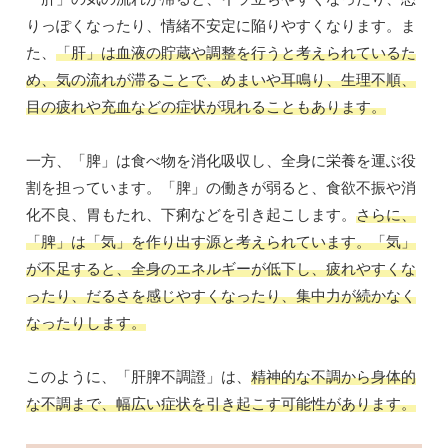
りっぽくなったり、情緒不安定に陥りやすくなります。ま
た、
「肝」は血液の貯蔵や調整を行うと考えられているた
め、気の流れが滞ることで、めまいや耳鳴り、生理不順、
目の疲れや充血などの症状が現れることもあります。
一方、「脾」は食べ物を消化吸収し、全身に栄養を運ぶ役
割を担っています。「脾」の働きが弱ると、食欲不振や消
化不良、胃もたれ、下痢などを引き起こします。
さらに、
「脾」は「気」を作り出す源と考えられています。「気」
が不足すると、全身のエネルギーが低下し、疲れやすくな
ったり、だるさを感じやすくなったり、集中力が続かなく
なったりします。
このように、「肝脾不調證」は、
精神的な不調から身体的
な不調まで、幅広い症状を引き起こす可能性があります。