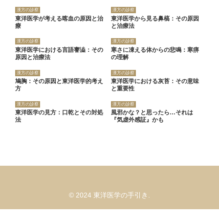
漢方の診察
漢方の診察
東洋医学が考える喀血の原因と治
東洋医学から見る鼻槁：その原因
療
と治療法
漢方の診察
漢方の診察
東洋医学における言語謇澁：その
寒さに凍える体からの悲鳴：寒痹
原因と治療法
の理解
漢方の診察
漢方の診察
鳩胸：その原因と東洋医学的考え
東洋医学における灰苔：その意味
方
と重要性
漢方の診察
漢方の診察
東洋医学の見方：口乾とその対処
風邪かな？と思ったら…それは
法
『気虚外感証』かも
© 2024 東洋医学の手引き.