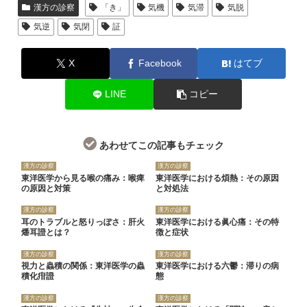
漢方の診察
「き」
気機
気滞
気脱
気逆
気閉
証
X
Facebook
はてブ
LINE
コピー
あわせてこの記事もチェック
漢方の診察
漢方の診察
東洋医学から見る喉の痛み：喉痺
東洋医学における煩熱：その原因
の原因と対策
と対処法
漢方の診察
漢方の診察
耳のトラブルと怒りっぽさ：肝火
東洋医学における眞心痛：その特
燔耳證とは？
徴と症状
漢方の診察
漢方の診察
視力と蟲積の関係：東洋医学の蟲
東洋医学における六鬱：滞りの病
積化疳證
態
漢方の診察
漢方の診察