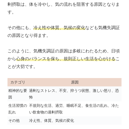
剰摂取は、体を冷やし、気の流れを阻害する原因となりま
す。
その他にも、
冷え性や体質、気候の変化
なども気機失調証
の原因となり得ます。
このように、気機失調証の原因は多岐にわたるため、日頃
から
心身のバランスを保ち、規則正しい生活を心がける
こ
とが大切です。
カテゴリ
原因
精神的な要
過剰なストレス、不安、抑うつ状態、激しい怒り、恐
因
怖
生活習慣の
不規則な生活、過労、睡眠不足、食生活の乱れ、冷た
乱れ
い飲食物の過剰摂取
その他
冷え性、体質、気候の変化