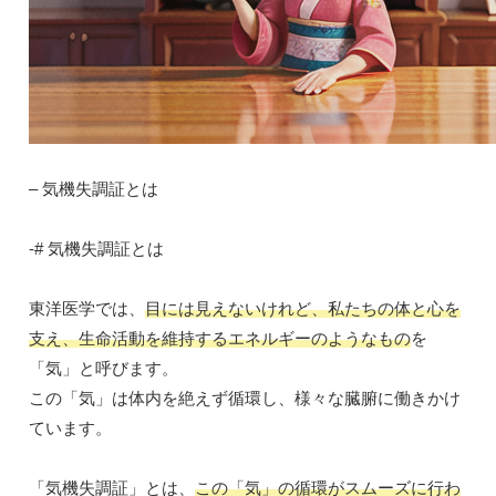
– 気機失調証とは
-# 気機失調証とは
東洋医学では、
目には見えないけれど、私たちの体と心を
支え、生命活動を維持するエネルギーのようなもの
を
「気」と呼びます。
この「気」は体内を絶えず循環し、様々な臓腑に働きかけ
ています。
「気機失調証」とは、
この「気」の循環がスムーズに行わ