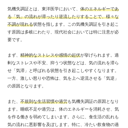
気機失調証とは、東洋医学において、
体のエネルギーであ
る「気」の流れが滞ったり逆流したりすることで、様々な
不調が現れる
状態を指します。この気機失調証を引き起こ
す原因は多岐にわたり、現代社会においては特に注意が必
要です。
まず、
精神的なストレスや感情の起伏
が挙げられます。過
剰なストレスや不安、抑うつ状態などは、気の流れを滞ら
せ「気滞」と呼ばれる状態を引き起こしやすくなります。
一方、激しい怒りや恐怖は、気を上へ逆流させる「気逆」
の原因となります。
また、
不規則な生活習慣や過労
も気機失調証の原因となり
ます。睡眠不足や過労は、体のエネルギーを消耗させ、気
を作る働きを弱めてしまいます。さらに、食生活の乱れも
気の流れに悪影響を及ぼします。特に、冷たい飲食物の過