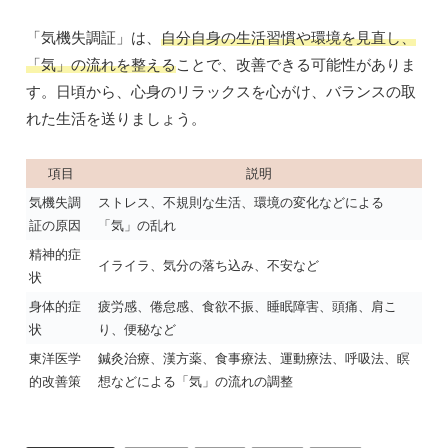
「気機失調証」は、
自分自身の生活習慣や環境を見直し、
「気」の流れを整える
ことで、改善できる可能性がありま
す。日頃から、心身のリラックスを心がけ、バランスの取
れた生活を送りましょう。
項目
説明
気機失調
ストレス、不規則な生活、環境の変化などによる
証の原因
「気」の乱れ
精神的症
イライラ、気分の落ち込み、不安など
状
身体的症
疲労感、倦怠感、食欲不振、睡眠障害、頭痛、肩こ
状
り、便秘など
東洋医学
鍼灸治療、漢方薬、食事療法、運動療法、呼吸法、瞑
的改善策
想などによる「気」の流れの調整