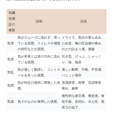
気機
失調
説明
症状
証の
種類
気がスムーズに流れず、滞っ
イライラ、気分の落ち込み、
気滞
ている状態。ストレスや感情
ため息、胸の圧迫感や痛み、
の抑圧などが原因。
のどの詰まり感、便秘
気が本来とは逆の方向に流れ
吐き気、げっぷ、しゃっく
気逆
ている状態。
り、咳、喘息
気が激しく動揺し、コントロ
激しい動悸、不眠、不安感、
気乱
ールを失った状態。
パニック発作
気が特定の場所に閉塞した状
意識障害、痙攣、言語障害、
気閉
態。
痺れ、麻痺
慢性的な疲労感、倦怠感、食
気虚
気そのものが衰弱した状態。
欲不振、息切れ、冷え性、免
疫力の低下