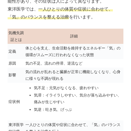
能性があり、その症状は人によって異なります。
東洋医学では、
一人ひとりの体質や症状に合わせて、
「気」のバランスを整える治療
を行います。
気機失調
詳細
証とは
体と心を支え、生命活動を維持するエネルギー「気」の
定義
循環がスムーズに行われなくなった状態
原因
気の不足、流れの停滞、逆流など
気の流れが乱れると臓腑が正常に機能しなくなり、心身
影響
に様々な不調が現れる
気不足：元気がなくなる、疲れやすい
気滞：イライラしやすい、気分が落ち込みやすい、
症状例
痛みが生じやすい
気逆：吐き気、げっぷ
東洋医学
一人ひとりの体質や症状に合わせて、「気」のバランス