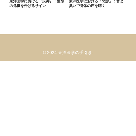
東洋医学における『失神』：生命
東洋医学における「聞診」：音と
の危機を告げるサイン
臭いで身体の声を聴く
© 2024 東洋医学の手引き.