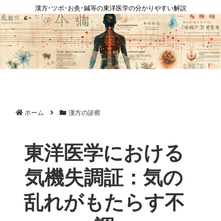
漢方･ツボ･お灸･鍼等の東洋医学の分かりやすい解説
ホーム
漢方の診察
東洋医学における
気機失調証：気の
乱れがもたらす不