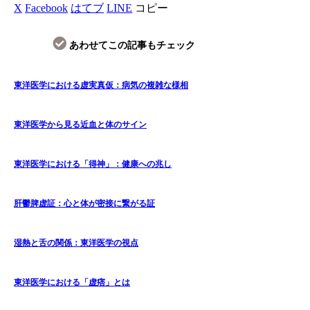
X
Facebook
はてブ
LINE
コピー
あわせてこの記事もチェック
東洋医学における虚実真仮：病気の複雑な様相
東洋医学から見る近血と体のサイン
東洋医学における「得神」：健康への兆し
肝鬱脾虚証：心と体が密接に繋がる証
湿熱と舌の関係：東洋医学の視点
東洋医学における「虚痞」とは