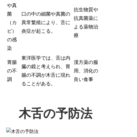
や真
抗生物質や
菌
口の中の細菌や真菌の
抗真菌薬に
（カ
異常繁殖により、舌に
よる薬物治
ビ）
炎症が起こる。
療
の感
染
東洋医学では、舌は内
胃腸
漢方薬の服
臓の鏡と考えられ、胃
の不
用、消化の
腸の不調が木舌に現れ
調
良い食事
ることがある。
木舌の予防法