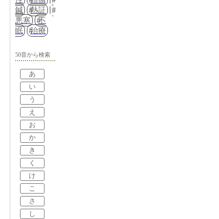
鍼
熱証
悪寒
不
眠
治療
50音から検索
あ
い
う
え
お
か
き
く
け
こ
さ
し