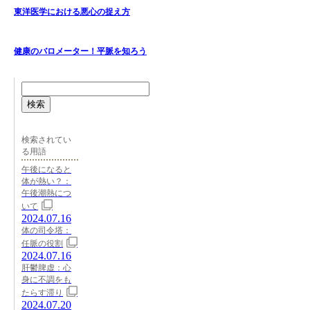
東洋医学における悪心の捉え方
健康のバロメーター！平脈を知ろう
検索
検索されてい
る用語
午後になると
体が熱い？：
午後潮熱につ
いて
2024.07.16
体の司令塔：
任脈の役割
2024.07.16
肝鬱脾虚：心
身に不調をも
たらす滞り
2024.07.20