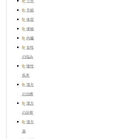
ツボ
不眠
体質
便秘
内臓
女性
の悩み
慢性
疾患
漢方
の治療
漢方
の診察
漢方
薬