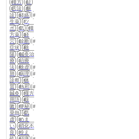
漢方
証
舌診
脈
診
経絡
生薬
ツ
ボ
気
漢
方薬
経
穴
診断
症状
陰
陽
鍼灸治
療
治療
法
陰虚
肺
病理
診察
体
質
熱邪
鍼灸
漢方
用語
咳
嗽
便秘
発熱
気
虚
めま
い
消化不
良
冷え
性
頭痛