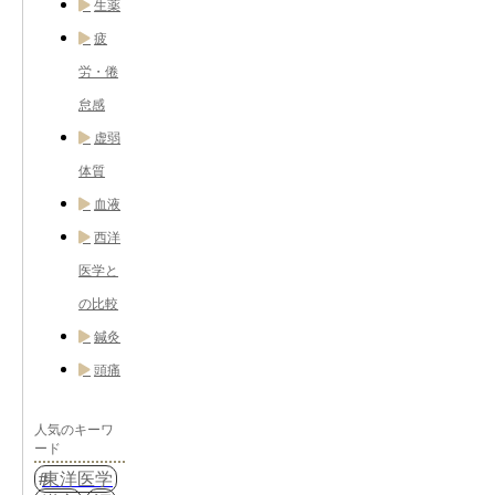
生薬
疲
労・倦
怠感
虚弱
体質
血液
西洋
医学と
の比較
鍼灸
頭痛
人気のキーワ
ード
東洋医学