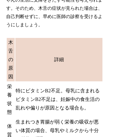
す。そのため、木舌の症状が見られた場合は、
自己判断せずに、早めに医師の診察を受けるよ
うにしましょう。
木
舌
の
詳細
原
因
栄
特にビタミンB2不足。母乳に含まれる
養
ビタミンB2不足は、妊娠中の食生活の
状
乱れや偏りが原因となる場合も。
態
生まれつき胃腸が弱く栄養の吸収が悪
体
い体質の場合、母乳やミルクから十分
質