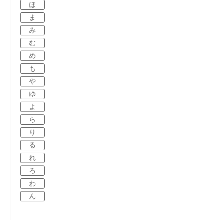
ほ
ま
み
む
め
も
や
ゆ
よ
ら
り
る
れ
ろ
わ
ん