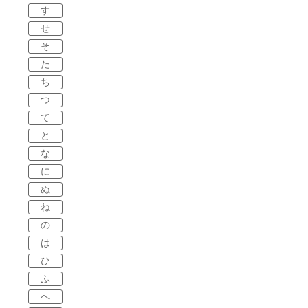
す
せ
そ
た
ち
つ
て
と
な
に
ぬ
ね
の
は
ひ
ふ
へ