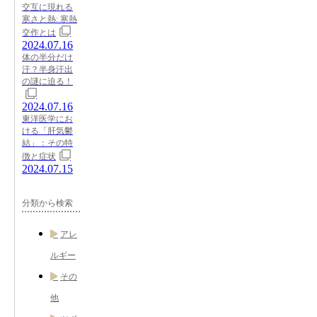
交互に現れる
寒さと熱: 寒熱
交作とは
2024.07.16
体の半分だけ
汗？半身汗出
の謎に迫る！
2024.07.16
東洋医学にお
ける「肝気鬱
結」：その特
徴と症状
2024.07.15
分類から検索
アレ
ルギー
その
他