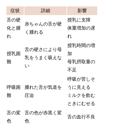
症状
詳細
影響
舌の硬
授乳に支障
赤ちゃんの舌が硬
化と腫
体重増加の遅
く腫れる
れ
れ
授乳時間の増
舌の硬さにより母
授乳困
加
乳をうまく吸えな
難
母乳摂取量の
い
不足
呼吸が苦しそ
呼吸困
腫れた舌が気道を
うに見える
難
圧迫
ミルクを飲む
ときにむせる
舌の変
舌の色が赤黒く変
舌の血行不良
色
色