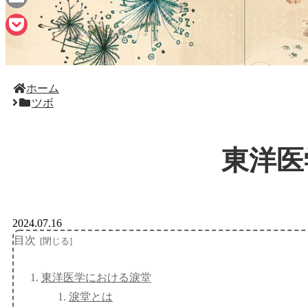
Email
Pocket
ホーム
ツボ
東洋医
2024.07.16
目次
東洋医学における淚堂
淚堂とは