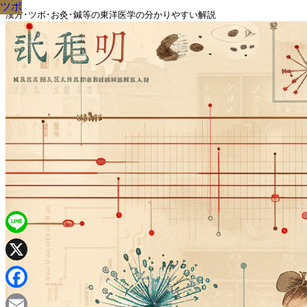
ツボ
ツボ
ツボ
ツボ
ツボ
ツボ
ツボ
ツボ
ツボ
漢方･ツボ･お灸･鍼等の東洋医学の分かりやすい解説
Line
X
Facebook