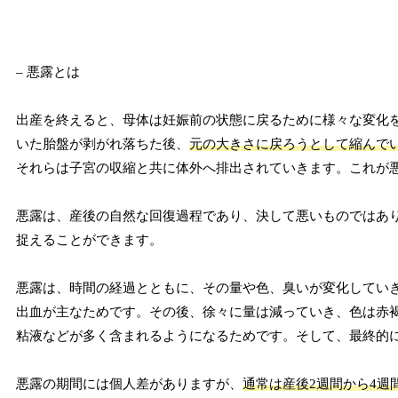
– 悪露とは
出産を終えると、母体は妊娠前の状態に戻るために様々な変化
いた胎盤が剥がれ落ちた後、
元の大きさに戻ろうとして縮んで
それらは子宮の収縮と共に体外へ排出されていきます。これが
悪露は、産後の自然な回復過程であり、決して悪いものではあ
捉えることができます。
悪露は、時間の経過とともに、その量や色、臭いが変化してい
出血が主なためです。その後、徐々に量は減っていき、色は赤
粘液などが多く含まれるようになるためです。そして、最終的
悪露の期間には個人差がありますが、
通常は産後2週間から4週