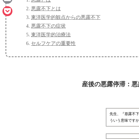
悪露不下とは
Email
東洋医学的観点からの悪露不下
Pocket
悪露不下の症状
東洋医学的治療法
セルフケアの重要性
産後の悪露停滞：悪
先生、『惡露不
ういう意味です