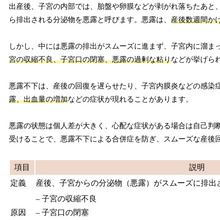
出産後、子宮の内部では、胎盤や卵膜などが剥がれ落ちたあと
ら排出される分泌物を悪露と呼びます。悪露は、
産後数週間か
しかし、中には悪露の排出がスムーズに進まず、子宮内に溜ま
宮の収縮不良、子宮口の閉塞、悪露の過剰な粘り
などが挙げら
悪露不下は、産後の回復を遅らせたり、子宮内膜炎などの感染
露、出血量の増加
などの症状が現れることがあります。
悪露の状態は個人差が大きく、心配な症状がある場合は自己判
受けることで、悪露不下による合併症を防ぎ、スムーズな産後
項目
説明
定義
産後、子宮からの分泌物（悪露）がスムーズに排出
– 子宮の収縮不良
原因
– 子宮口の閉塞