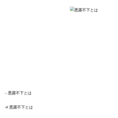
– 悪露不下とは
-# 悪露不下とは