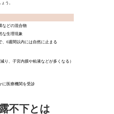
しょう。
膜などの混合物
然な生理現象
で、6週間以内には自然に止まる
）
が減り、子宮内膜や粘液などが多くなる）
かに医療機関を受診
露不下とは