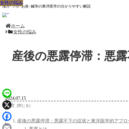
女性の悩み
女性の悩み
女性の悩み
女性の悩み
女性の悩み
女性の悩み
女性の悩み
女性の悩み
女性の悩み
漢方･ツボ･お灸･鍼等の東洋医学の分かりやすい解説
ホーム
女性の悩み
産後の悪露停滞：悪露
2024.07.15
Line
目次
X
産後の悪露停滞：悪露不下の症状と東洋医学的アプロ
Facebook
悪露とは