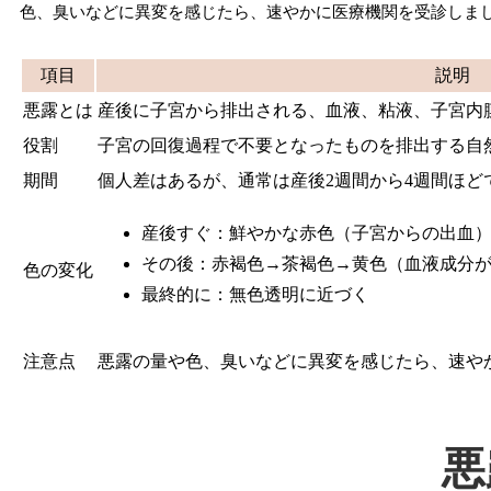
色、臭いなどに異変を感じたら、速やかに医療機関を受診しま
項目
説明
悪露とは
産後に子宮から排出される、血液、粘液、子宮内
役割
子宮の回復過程で不要となったものを排出する自
期間
個人差はあるが、通常は産後2週間から4週間ほど
産後すぐ：鮮やかな赤色（子宮からの出血
その後：赤褐色→茶褐色→黄色（血液成分
色の変化
最終的に：無色透明に近づく
注意点
悪露の量や色、臭いなどに異変を感じたら、速や
悪