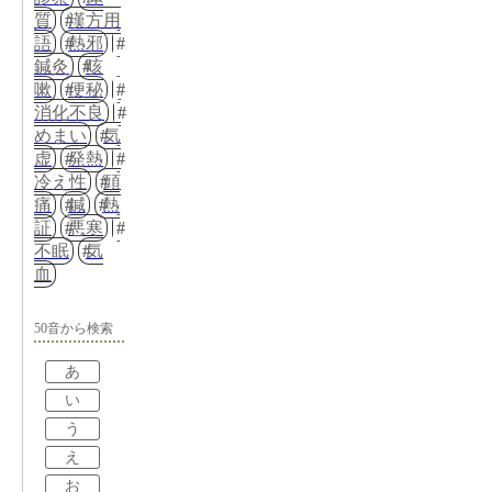
質
漢方用
語
熱邪
鍼灸
咳
嗽
便秘
消化不良
めまい
気
虚
発熱
冷え性
頭
痛
鍼
熱
証
悪寒
不眠
気
血
50音から検索
あ
い
う
え
お