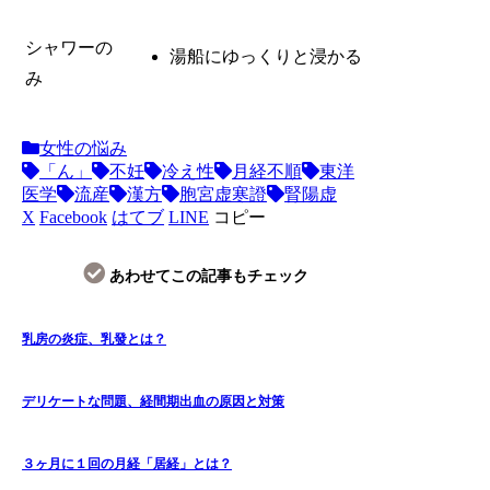
シャワーの
湯船にゆっくりと浸かる
み
女性の悩み
「ん」
不妊
冷え性
月経不順
東洋
医学
流産
漢方
胞宮虚寒證
腎陽虚
X
Facebook
はてブ
LINE
コピー
あわせてこの記事もチェック
乳房の炎症、乳發とは？
デリケートな問題、経間期出血の原因と対策
３ヶ月に１回の月経「居経」とは？