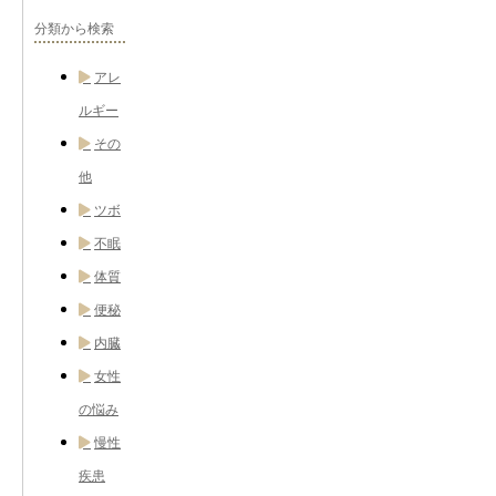
分類から検索
アレ
ルギー
その
他
ツボ
不眠
体質
便秘
内臓
女性
の悩み
慢性
疾患