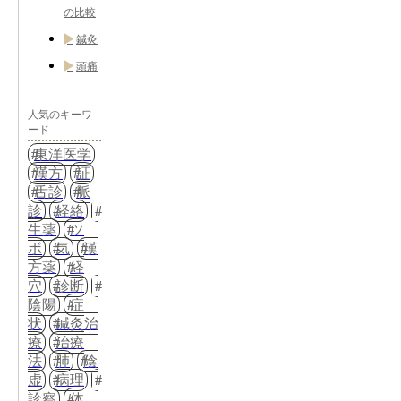
の比較
鍼灸
頭痛
人気のキーワ
ード
東洋医学
漢方
証
舌診
脈
診
経絡
生薬
ツ
ボ
気
漢
方薬
経
穴
診断
陰陽
症
状
鍼灸治
療
治療
法
肺
陰
虚
病理
診察
体