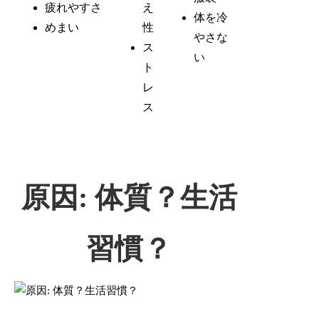
疲れやすさ
え
体を冷
めまい
性
やさな
ス
い
ト
レ
ス
原因: 体質？生活
習慣？