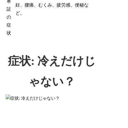
寒
妊、腰痛、むくみ、疲労感、便秘な
証
ど。
の
症
状
症状: 冷えだけじ
ゃない？