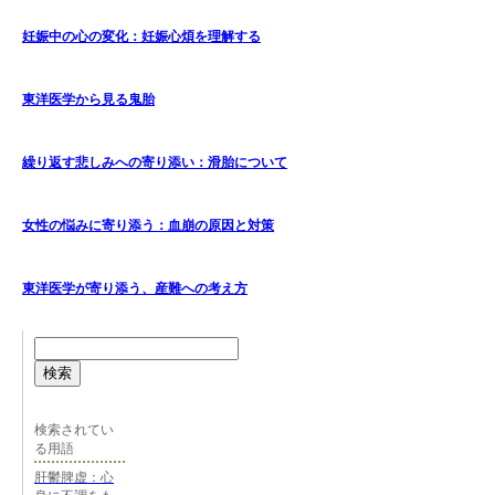
妊娠中の心の変化：妊娠心煩を理解する
東洋医学から見る鬼胎
繰り返す悲しみへの寄り添い：滑胎について
女性の悩みに寄り添う：血崩の原因と対策
東洋医学が寄り添う、産難への考え方
検索
検索されてい
る用語
肝鬱脾虚：心