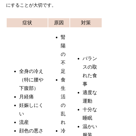
にすることが大切です。
症状
原因
対策
腎
陽
の
バラン
不
スの取
全身の冷え
足
れた食
（特に腰や
食
事
下腹部）
生
適度な
月経痛
活
運動
妊娠しにく
の
十分な
い
乱
睡眠
流産
れ
温かい
顔色の悪さ
冷
服装