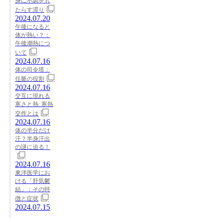
身に不調をも
たらす滞り
2024.07.20
午後になると
体が熱い？：
午後潮熱につ
いて
2024.07.16
体の司令塔：
任脈の役割
2024.07.16
交互に現れる
寒さと熱: 寒熱
交作とは
2024.07.16
体の半分だけ
汗？半身汗出
の謎に迫る！
2024.07.16
東洋医学にお
ける「肝気鬱
結」：その特
徴と症状
2024.07.15