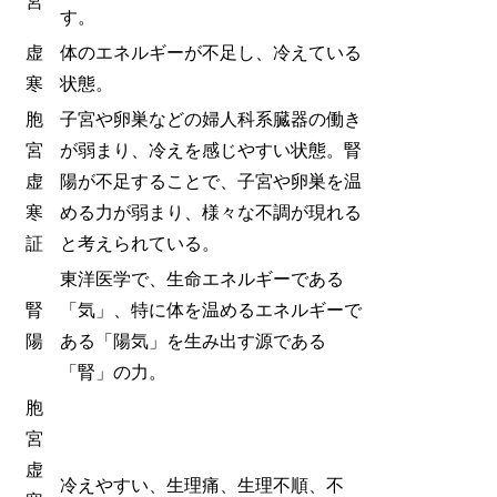
宮
す。
虚
体のエネルギーが不足し、冷えている
寒
状態。
胞
子宮や卵巣などの婦人科系臓器の働き
宮
が弱まり、冷えを感じやすい状態。腎
虚
陽が不足することで、子宮や卵巣を温
寒
める力が弱まり、様々な不調が現れる
証
と考えられている。
東洋医学で、生命エネルギーである
腎
「気」、特に体を温めるエネルギーで
陽
ある「陽気」を生み出す源である
「腎」の力。
胞
宮
虚
冷えやすい、生理痛、生理不順、不