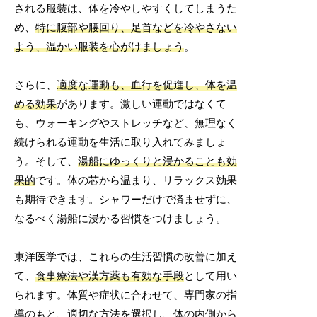
される服装は、体を冷やしやすくしてしまうた
め、
特に腹部や腰回り、足首などを冷やさない
よう、温かい服装を心がけましょう
。
さらに、
適度な運動も、血行を促進し、体を温
める効果
があります。激しい運動ではなくて
も、ウォーキングやストレッチなど、無理なく
続けられる運動を生活に取り入れてみましょ
う。そして、
湯船にゆっくりと浸かることも効
果的
です。体の芯から温まり、リラックス効果
も期待できます。シャワーだけで済ませずに、
なるべく湯船に浸かる習慣をつけましょう。
東洋医学では、これらの生活習慣の改善に加え
て、
食事療法や漢方薬も有効な手段
として用い
られます。体質や症状に合わせて、専門家の指
導のもと、適切な方法を選択し、体の内側から