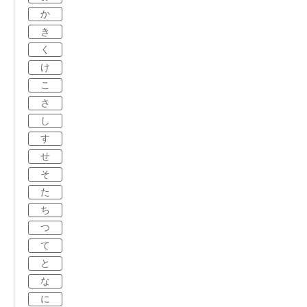
か
き
く
け
こ
さ
し
す
せ
そ
た
ち
つ
て
と
な
に