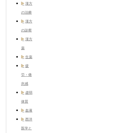
漢方
の治療
漢方
の診察
漢方
薬
生薬
疲
労・倦
怠感
虚弱
体質
血液
西洋
医学と