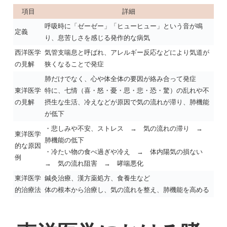
項目
詳細
呼吸時に「ゼーゼー」「ヒューヒュー」という音が鳴
定義
り、息苦しさを感じる発作的な病気
西洋医学
気管支喘息と呼ばれ、アレルギー反応などにより気道が
の見解
狭くなることで発症
肺だけでなく、心や体全体の要因が絡み合って発症
東洋医学
特に、七情（喜・怒・憂・思・悲・恐・驚）の乱れや不
の見解
摂生な生活、冷えなどが原因で気の流れが滞り、肺機能
が低下
・悲しみや不安、ストレス → 気の流れの滞り →
東洋医学
肺機能の低下
的な原因
・冷たい物の食べ過ぎや冷え → 体内陽気の損ない
例
→ 気の流れ阻害 → 哮喘悪化
東洋医学
鍼灸治療、漢方薬処方、食養生など
的治療法
体の根本から治療し、気の流れを整え、肺機能を高める