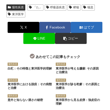
慢性疾患
「た」
呼吸器疾患
哮喘
喘息
東洋医学
X
Facebook
はてブ
LINE
コピー
あわせてこの記事もチェック
慢性疾患
慢性疾患
白疕：その特徴と東洋医学的理解
東洋医学が考える臁瘡: その原因
と治療法
慢性疾患
慢性疾患
東洋医学における脱疽：その病態
東洋医学が診る乾癬：その原因と
と治療
治療法
慢性疾患
慢性疾患
意外と知らない酒さの秘密
東洋医学から見る皮痹：強皮症の
理解