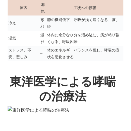
邪
原因
症状への影響
気
寒
肺の機能低下、呼吸が浅く速くなる、咳、
冷え
邪
痰
湿
体内に余分な水分を溜め込む、痰が粘り強
湿気
邪
くなる、呼吸困難
ストレス、不
体のエネルギーバランスを乱し、哮喘の症
–
安、悲しみ
状を悪化させる
東洋医学による哮喘
の治療法