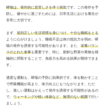
哮喘は、発作的に息苦しさを伴う病気
です。この発作を予
防し、健やかに過ごすためには、日常生活における養生が
非常に大切です。
まず、
規則正しい生活習慣を身につけ、十分な睡眠をとる
ように心がけましょう。睡眠不足は体の抵抗力を弱め、哮
喘の発作を誘発する可能性があります。また、
栄養バラン
スのとれた食事
も重要です。特に、新鮮な野菜や果物を積
極的に摂取することで、免疫力を高める効果が期待できま
す。
適度な運動も、哮喘の予防に効果的です。体を動かすこと
で呼吸機能が高まり、体力向上にもつながります。ただ
し、激しい運動はかえって発作を誘発する可能性があるの
で、
ウォーキングや軽い体操など、無理のない範囲
で行い
ましょう。