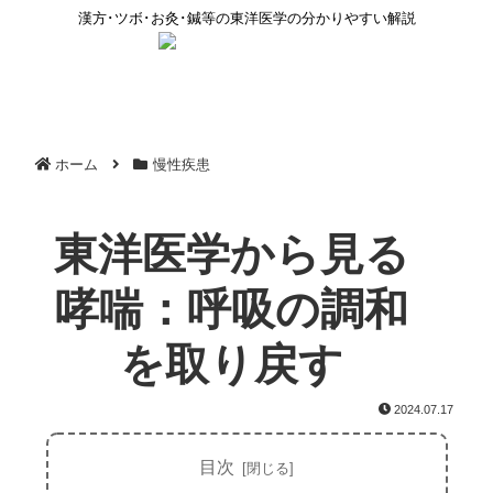
漢方･ツボ･お灸･鍼等の東洋医学の分かりやすい解説
ホーム
慢性疾患
東洋医学から見る
哮喘：呼吸の調和
を取り戻す
2024.07.17
目次