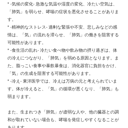
* -気候の変化- 急激な気温や湿度の変化、冷たい空気は、
「肺気」を弱らせ、哮喘の症状を悪化させることがありま
す。
* -精神的なストレス- 過剰な緊張や不安、悲しみなどの感
情は、「気」の流れを滞らせ、「肺気」の働きを阻害する
可能性があります。
* -食生活の乱れ- 冷たい食べ物や飲み物の摂り過ぎは、体
の冷えにつながり、「肺気」を弱める原因となります。ま
た、脂っこい食事や暴飲暴食は、消化器官に負担をかけ、
「気」の生成を阻害する可能性があります。
* -冷え- 東洋医学では、冷えは万病の元と考えられていま
す。体が冷えると、「気」の循環が悪くなり、「肺気」も
弱まります。
また、生まれつき「肺気」が虚弱な人や、他の臓器との調
和が取れていない場合も、哮喘を発症しやすくなることが
あります。