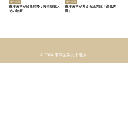
慢性疾患
慢性疾患
東洋医学が診る肺痿：慢性咳嗽と
東洋医学が考える緑内障「高風内
その治療
障」
© 2024 東洋医学の手引き.