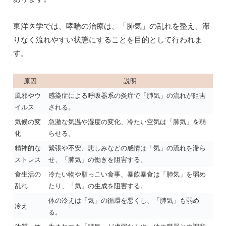
東洋医学では、哮喘の治療は、「肺気」の乱れを整え、滞
りなく流れやすい状態にすることを目的として行われま
す。
原因
説明
風邪やウ
感染症による呼吸器系の炎症で「肺気」の流れが阻害
イルス
される。
気候の変
急激な気温や湿度の変化、冷たい空気は「肺気」を弱
化
らせる。
精神的な
緊張や不安、悲しみなどの感情は「気」の流れを滞ら
ストレス
せ、「肺気」の働きを阻害する。
食生活の
冷たい物や脂っこい食事、暴飲暴食は「肺気」を弱め
乱れ
たり、「気」の生成を阻害する。
体の冷えは「気」の循環を悪くし、「肺気」も弱め
冷え
る。