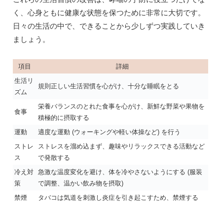
く、心身ともに健康な状態を保つために非常に大切です。
日々の生活の中で、できることから少しずつ実践していき
ましょう。
項目
詳細
生活リ
規則正しい生活習慣を心がけ、十分な睡眠をとる
ズム
栄養バランスのとれた食事を心がけ、新鮮な野菜や果物を
食事
積極的に摂取する
運動
適度な運動 (ウォーキングや軽い体操など) を行う
ストレ
ストレスを溜め込まず、趣味やリラックスできる活動など
ス
で発散する
冷え対
急激な温度変化を避け、体を冷やさないようにする (服装
策
で調整、温かい飲み物を摂取)
禁煙
タバコは気道を刺激し炎症を引き起こすため、禁煙する