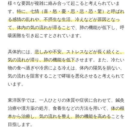
様々な要因が複雑に絡み合って起こると考えられていま
す。
特に、七情（喜・怒・憂・思・悲・恐・驚）と呼ばれ
る感情の乱れや、不摂生な生活、冷えなどが原因となっ
て、体内の気の流れが滞ること
で、肺の機能が低下し、呼
吸困難を引き起こすとされています。
具体的には、
悲しみや不安、ストレスなどが長く続くと、
気の流れが滞り、肺の機能を低下
させます。また、冷たい
物の食べ過ぎや冷房による冷えは、体内の陽気を損ない、
気の流れを阻害することで哮喘を悪化させると考えられて
います。
東洋医学では、一人ひとりの体質や症状に合わせて、鍼灸
治療や漢方薬の処方、食養生などの方法を用いて、
体の根
本から治療し、気の流れを整え、肺の機能を高める
ことを
目指します。