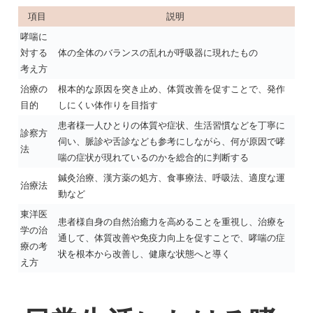
項目
説明
哮喘に
対する
体の全体のバランスの乱れが呼吸器に現れたもの
考え方
治療の
根本的な原因を突き止め、体質改善を促すことで、発作
目的
しにくい体作りを目指す
患者様一人ひとりの体質や症状、生活習慣などを丁寧に
診察方
伺い、脈診や舌診なども参考にしながら、何が原因で哮
法
喘の症状が現れているのかを総合的に判断する
鍼灸治療、漢方薬の処方、食事療法、呼吸法、適度な運
治療法
動など
東洋医
患者様自身の自然治癒力を高めることを重視し、治療を
学の治
通して、体質改善や免疫力向上を促すことで、哮喘の症
療の考
状を根本から改善し、健康な状態へと導く
え方