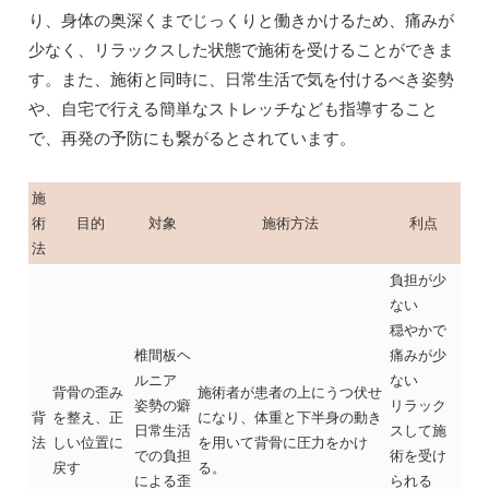
り、身体の奥深くまでじっくりと働きかけるため、痛みが
少なく、リラックスした状態で施術を受けることができま
す。また、施術と同時に、日常生活で気を付けるべき姿勢
や、自宅で行える簡単なストレッチなども指導すること
で、再発の予防にも繋がるとされています。
施
術
目的
対象
施術方法
利点
法
負担が少
ない
穏やかで
椎間板ヘ
痛みが少
ルニア
ない
背骨の歪み
施術者が患者の上にうつ伏せ
姿勢の癖
リラック
背
を整え、正
になり、体重と下半身の動き
日常生活
スして施
法
しい位置に
を用いて背骨に圧力をかけ
での負担
術を受け
戻す
る。
による歪
られる