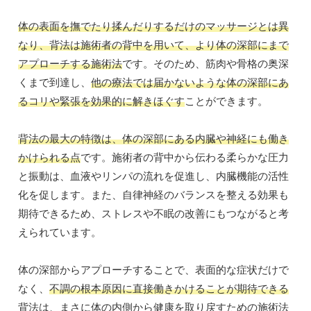
体の表面を撫でたり揉んだりするだけのマッサージとは異
なり、背法は施術者の背中を用いて、より体の深部にまで
アプローチする施術法
です。そのため、筋肉や骨格の奥深
くまで到達し、
他の療法では届かないような体の深部にあ
るコリや緊張を効果的に解きほぐす
ことができます。
背法の最大の特徴は、体の深部にある内臓や神経にも働き
かけられる点
です。施術者の背中から伝わる柔らかな圧力
と振動は、血液やリンパの流れを促進し、内臓機能の活性
化を促します。また、自律神経のバランスを整える効果も
期待できるため、ストレスや不眠の改善にもつながると考
えられています。
体の深部からアプローチすることで、表面的な症状だけで
なく、
不調の根本原因に直接働きかけることが期待できる
背法は、まさに体の内側から健康を取り戻すための施術法