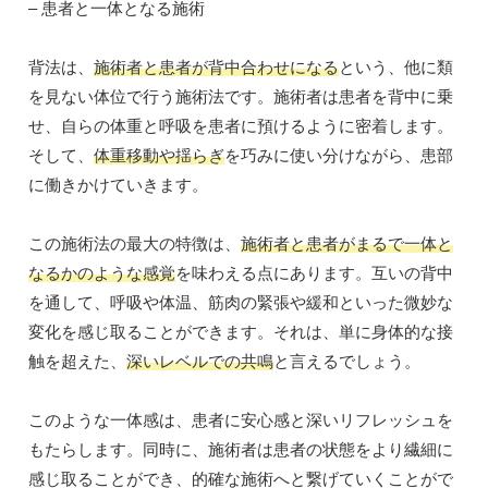
– 患者と一体となる施術
背法は、
施術者と患者が背中合わせになる
という、他に類
を見ない体位で行う施術法です。施術者は患者を背中に乗
せ、自らの体重と呼吸を患者に預けるように密着します。
そして、
体重移動や揺らぎ
を巧みに使い分けながら、患部
に働きかけていきます。
この施術法の最大の特徴は、
施術者と患者がまるで一体と
なるかのような感覚
を味わえる点にあります。互いの背中
を通して、呼吸や体温、筋肉の緊張や緩和といった微妙な
変化を感じ取ることができます。それは、単に身体的な接
触を超えた、
深いレベルでの共鳴
と言えるでしょう。
このような一体感は、患者に安心感と深いリフレッシュを
もたらします。同時に、施術者は患者の状態をより繊細に
感じ取ることができ、的確な施術へと繋げていくことがで