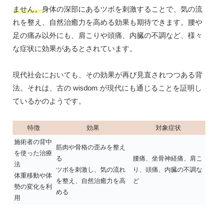
ません。
身体の深部にあるツボを刺激することで、気の流
れを整え、自然治癒力を高める効果も期待できます。腰や
足の痛み以外にも、肩こりや頭痛、内臓の不調など、様々
な症状に効果があるとされています。
現代社会においても、その効果が再び見直されつつある背
法。それは、古の wisdom が現代にも通じることを証明し
ているかのようです。
特徴
効果
対象症状
施術者の背中
筋肉や骨格の歪みを整え
を使った治療
る
腰痛、坐骨神経痛、肩こ
法
ツボを刺激し、気の流れ
り、頭痛、内臓の不調な
体重移動や体
を整え、自然治癒力を高
ど
勢の変化を利
める
用