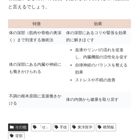
と言えるでしょう。
特徴
効果
体の深部（筋肉や骨格の奥深
体の深部にあるコリや緊張を効果
く）まで到達する施術法
的に解きほぐす
血液やリンパの流れを促進
し、内臓機能の活性化を促す
体の深部にある内臓や神経に
自律神経のバランスを整える
も働きかけられる
効果
ストレスや不眠の改善
不調の根本原因に直接働きか
体の内側から健康を取り戻す
ける
その他
「せ」
手技
東洋医学
椎間板
背部