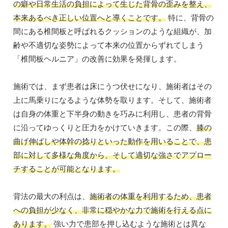
の癖や日常生活の負担によって生じた背骨の歪みを整え、
本来あるべき正しい位置へと導くことです。
特に、背骨の
間にある椎間板と呼ばれるクッションのような組織が、加
齢や不適切な姿勢によって本来の位置からずれてしまう
「椎間板ヘルニア」の改善に効果を発揮します。
施術では、まず患者は床にうつ伏せになり、施術者はその
上に馬乗りになるような体勢を取ります。そして、施術者
は自身の体重と下半身の動きを巧みに利用し、患者の背骨
に沿ってゆっくりと圧力をかけていきます。この際、
膝の
曲げ伸ばしや体幹の捻りといった動作を用いることで、患
部に対して多様な角度から、そして適切な強さでアプロー
チすることが可能となります。
背法の最大の利点は、
施術者の体重を利用するため、患者
への負担が少なく、非常に穏やかな力で施術を行える点に
あります。
強い力で患部を押し込むような施術とは異な