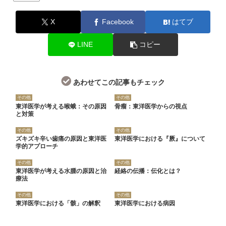
X
Facebook
はてブ
LINE
コピー
あわせてこの記事もチェック
その他
その他
東洋医学が考える喉蛾：その原因
骨瘤：東洋医学からの視点
と対策
その他
その他
ズキズキ辛い歯痛の原因と東洋医
東洋医学における『厥』について
学的アプローチ
その他
その他
東洋医学が考える水腫の原因と治
経絡の伝播：伝化とは？
療法
その他
その他
東洋医学における「骸」の解釈
東洋医学における病因